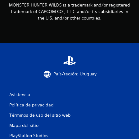
MONSTER HUNTER WILDS is a trademark and/or registered
i
trademark of CAPCOM CO., LTD. and/or its subsidiaries in
the U.S. and/or other countries.
n
c
o
e
s
País/región: Uruguay
t
r
Asistencia
e
Política de privacidad
l
Términos de uso del sitio web
l
Mapa del sitio
a
PlayStation Studios