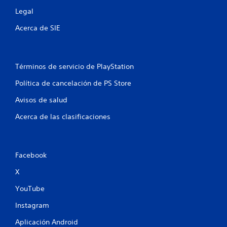
s
Legal
Acerca de SIE
e
n
u
Términos de servicio de PlayStation
Política de cancelación de PS Store
n
Avisos de salud
t
Acerca de las clasificaciones
o
t
Facebook
a
X
l
YouTube
d
Instagram
e
Aplicación Android