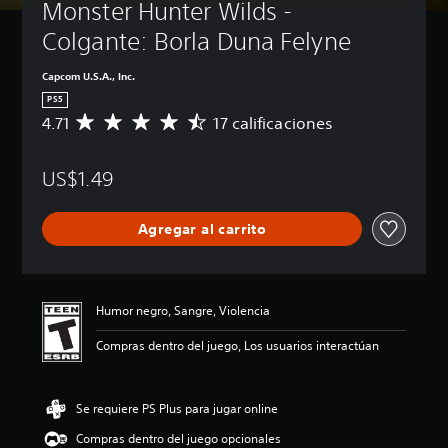
Monster Hunter Wilds - 
Colgante: Borla Duna Felyne
Capcom U.S.A., Inc.
PS5
4.71
17 calificaciones
C
a
l
US$1.49
i
f
i
Agregar al carrito
c
a
c
i
ó
Humor negro, Sangre, Violencia
n
p
Compras dentro del juego, Los usuarios interactúan
r
o
m
Se requiere PS Plus para jugar online
e
d
Compras dentro del juego opcionales
i