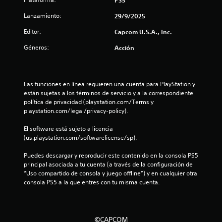
e
Lanzamiento:
29/9/2025
s
Editor:
Capcom U.S.A., Inc.
Géneros:
Acción
t
r
Las funciones en línea requieren una cuenta para PlayStation y 
e
están sujetas a los términos de servicio y a la correspondiente 
política de privacidad (playstation.com/Terms y 
l
playstation.com/legal/privacy-policy).
l
El software está sujeto a licencia 
(us.playstation.com/softwarelicense/sp).
a
Puedes descargar y reproducir este contenido en la consola PS5 
s
principal asociada a tu cuenta (a través de la configuración de 
“Uso compartido de consola y juego offline”) y en cualquier otra 
d
consola PS5 a la que entres con tu misma cuenta.
e
c
©CAPCOM