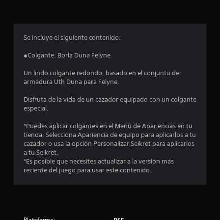
p
r
o
Se incluye el siguiente contenido:
m
●Colgante: Borla Duna Felyne
e
Un lindo colgante redondo, basado en el conjunto de
armadura Uth Duna para Felyne.
d
Disfruta de la vida de un cazador equipado con un colgante
i
especial.
o
*Puedes aplicar colgantes en el Menú de Apariencias en tu
tienda. Selecciona Apariencia de equipo para aplicarlos a tu
:
cazador o usa la opción Personalizar Seikret para aplicarlos
a tu Seikret.
4
*Es posible que necesites actualizar a la versión más
reciente del juego para usar este contenido.
.
7
1
Plataforma:
PS5