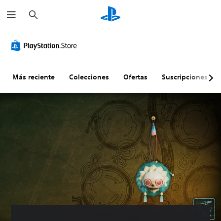
B
u
s
c
a
r
Más reciente
Colecciones
Ofertas
Suscripciones