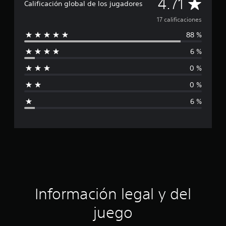
C
4.71
i
Calificación global de los jugadores
c
a
17 calificaciones
a
c
88 %
l
i
o
6 %
i
n
e
0 %
f
s
0 %
i
6 %
c
a
c
i
ó
Información legal y del
n
juego