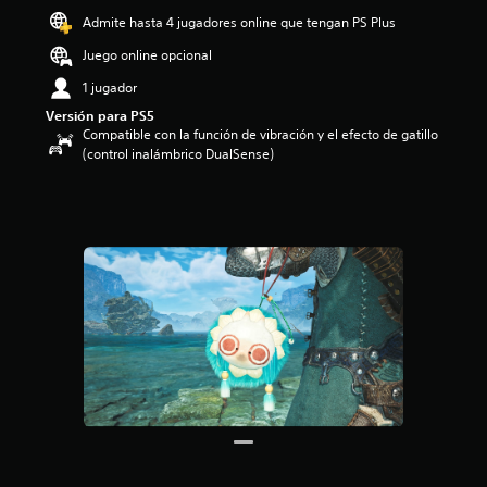
o
Admite hasta 4 jugadores online que tengan PS Plus
:
Juego online opcional
4
.
1 jugador
7
Versión para PS5
1
Compatible con la función de vibración y el efecto de gatillo
e
(control inalámbrico DualSense)
s
t
r
e
l
l
a
s
d
e
c
i
n
c
o
e
s