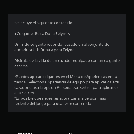
p
r
o
Se incluye el siguiente contenido:
m
●Colgante: Borla Duna Felyne γ
e
Un lindo colgante redondo, basado en el conjunto de
armadura Uth Duna γ para Felyne.
d
Disfruta de la vida de un cazador equipado con un colgante
i
especial.
o
*Puedes aplicar colgantes en el Menú de Apariencias en tu
tienda. Selecciona Apariencia de equipo para aplicarlos a tu
:
cazador o usa la opción Personalizar Seikret para aplicarlos
a tu Seikret.
4
*Es posible que necesites actualizar a la versión más
reciente del juego para usar este contenido.
.
5
3
Plataforma:
PS5