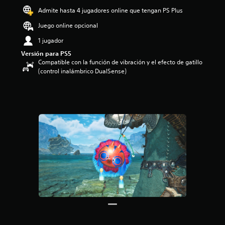
o
Admite hasta 4 jugadores online que tengan PS Plus
:
Juego online opcional
4
.
1 jugador
5
Versión para PS5
3
Compatible con la función de vibración y el efecto de gatillo
e
(control inalámbrico DualSense)
s
t
r
e
l
l
a
s
d
e
c
i
n
c
o
e
s