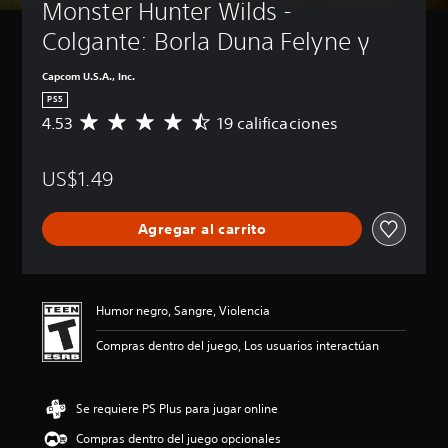
Monster Hunter Wilds - 
Colgante: Borla Duna Felyne γ
Capcom U.S.A., Inc.
PS5
4.53
19 calificaciones
C
a
l
US$1.49
i
f
i
Agregar al carrito
c
a
c
i
ó
Humor negro, Sangre, Violencia
n
p
Compras dentro del juego, Los usuarios interactúan
r
o
m
Se requiere PS Plus para jugar online
e
d
Compras dentro del juego opcionales
i