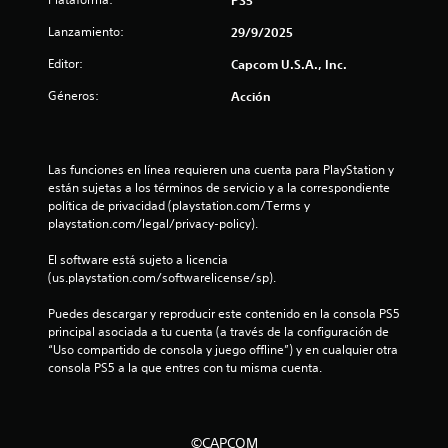
e
Lanzamiento:
29/9/2025
s
Editor:
Capcom U.S.A., Inc.
Géneros:
Acción
t
r
Las funciones en línea requieren una cuenta para PlayStation y 
e
están sujetas a los términos de servicio y a la correspondiente 
política de privacidad (playstation.com/Terms y 
l
playstation.com/legal/privacy-policy).
l
El software está sujeto a licencia 
(us.playstation.com/softwarelicense/sp).
a
Puedes descargar y reproducir este contenido en la consola PS5 
s
principal asociada a tu cuenta (a través de la configuración de 
“Uso compartido de consola y juego offline”) y en cualquier otra 
d
consola PS5 a la que entres con tu misma cuenta.
e
c
©CAPCOM