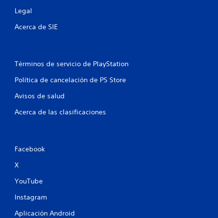
s
Legal
Acerca de SIE
e
n
u
Términos de servicio de PlayStation
Política de cancelación de PS Store
n
Avisos de salud
t
Acerca de las clasificaciones
o
t
Facebook
a
X
l
YouTube
d
Instagram
e
Aplicación Android