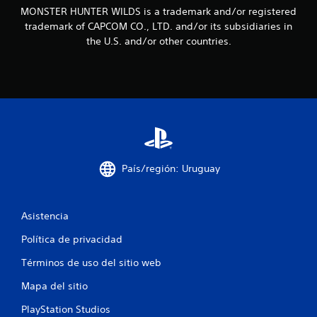
MONSTER HUNTER WILDS is a trademark and/or registered
i
trademark of CAPCOM CO., LTD. and/or its subsidiaries in
the U.S. and/or other countries.
n
c
o
e
s
País/región: Uruguay
t
r
Asistencia
e
Política de privacidad
l
Términos de uso del sitio web
l
Mapa del sitio
a
PlayStation Studios