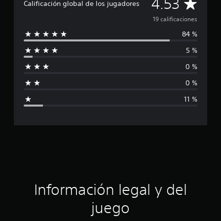
C
4.53
i
Calificación global de los jugadores
c
a
19 calificaciones
a
c
84 %
l
i
o
5 %
i
n
e
0 %
f
s
0 %
i
11 %
c
a
c
i
ó
Información legal y del
n
juego