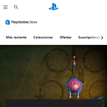
B
u
s
c
a
r
Más reciente
Colecciones
Ofertas
Suscripciones