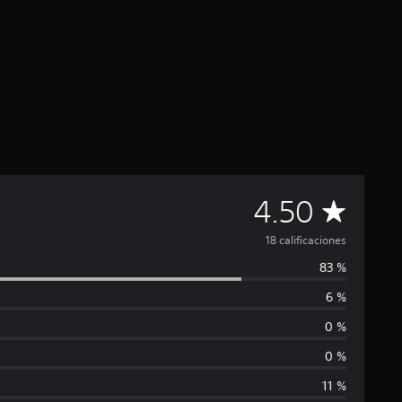
C
4.50
a
18 calificaciones
83 %
l
6 %
i
0 %
f
0 %
11 %
i