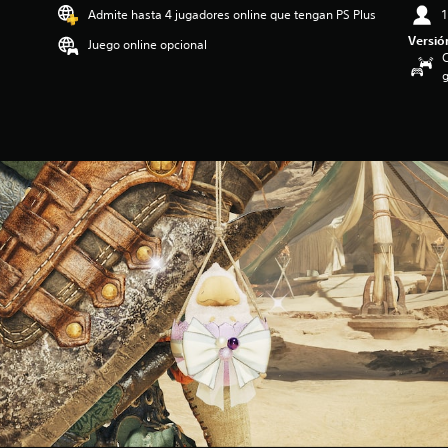
Admite hasta 4 jugadores online que tengan PS Plus
1
Versió
Juego online opcional
C
g