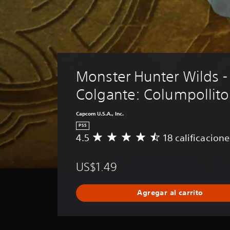
Monster Hunter Wilds -
Colgante: Columpollit
Capcom U.S.A., Inc.
PS5
4.5
18 calificacione
C
a
l
US$1.49
i
f
i
Agregar al carrito
c
a
c
i