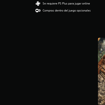
ó
Se requiere PS Plus para jugar online
n
Compras dentro del juego opcionales
p
r
o
m
e
d
i
o
:
4
.
5
e
s
t
r
e
l
l
a
s
d