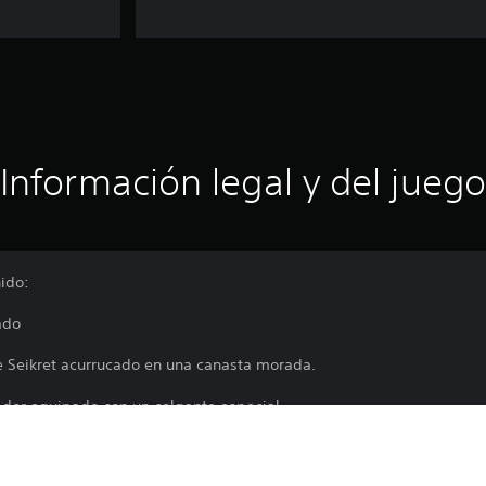
Información legal y del juego
nido:
ado
e Seikret acurrucado en una canasta morada.
zador equipado con un colgante especial.
el Menú de Apariencias en tu tienda. Selecciona Apariencia de equip
alizar Seikret para aplicarlos a tu Seikret.