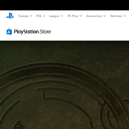
Tienda
PS5
Juegos
PS Plus
Accesorios
Noticias