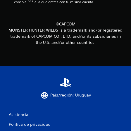
i
consola PS5 a la que entres con tu misma cuenta.
n
c
©CAPCOM
MONSTER HUNTER WILDS is a trademark and/or registered
o
trademark of CAPCOM CO., LTD. and/or its subsidiaries in
the U.S. and/or other countries.
e
s
t
r
e
País/región: Uruguay
l
l
Asistencia
a
Política de privacidad