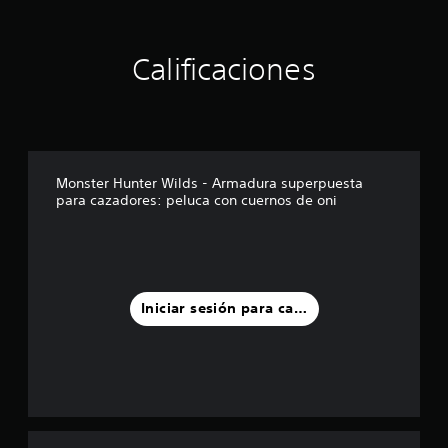
r
e
l
Calificaciones
l
a
s
e
n
u
n
Monster Hunter Wilds - Armadura superpuesta
t
para cazadores: peluca con cuernos de oni
o
t
a
l
d
e
Iniciar sesión para calificar
1
1
7
c
a
l
i