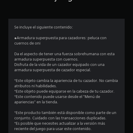
p
r
o
Se incluye el siguiente contenido:
m
●Armadura superpuesta para cazadores: peluca con
cuernos de oni
e
Da el aspecto de tener una fuerza sobrehumana con esta
d
armadura superpuesta con cuernos.
Disfruta de la vida de un cazador equipado con una
i
armadura superpuesta de cazador especial.
o
*Este objeto cambia la apariencia de tu cazador. No cambia
atributos ni habilidades.
:
*Este objeto puede equiparse en la cabeza de tu cazador.
*Este contenido puede usarse desde el "Menú de
4
apariencias" en la tienda.
.
*Este producto también está disponible como parte de un
conjunto. Cuidado con las transacciones duplicadas.
5
*Es posible que necesites actualizar a la versión más
reciente del juego para usar este contenido.