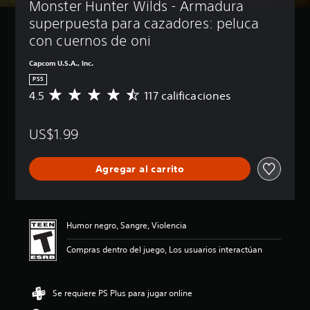
Monster Hunter Wilds - Armadura 
superpuesta para cazadores: peluca 
con cuernos de oni
Capcom U.S.A., Inc.
PS5
4.5
117 calificaciones
C
a
l
US$1.99
i
f
i
Agregar al carrito
c
a
c
i
ó
Humor negro, Sangre, Violencia
n
p
Compras dentro del juego, Los usuarios interactúan
r
o
m
Se requiere PS Plus para jugar online
e
d