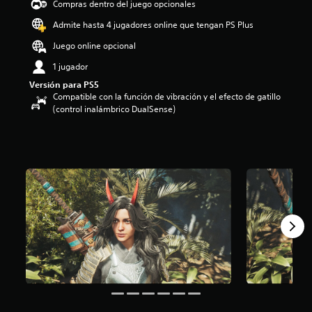
Compras dentro del juego opcionales
i
o
Admite hasta 4 jugadores online que tengan PS Plus
:
Juego online opcional
4
.
1 jugador
5
Versión para PS5
e
Compatible con la función de vibración y el efecto de gatillo
s
(control inalámbrico DualSense)
t
r
e
l
l
a
s
d
e
c
i
n
c
o
e
s
t