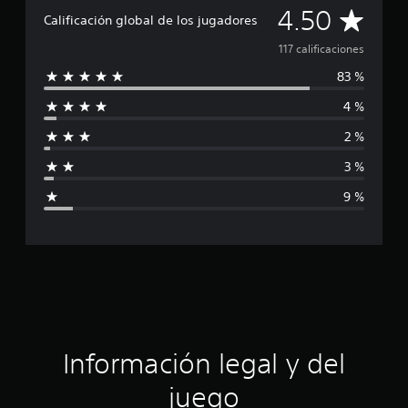
f
C
4.50
i
Calificación global de los jugadores
c
a
117 calificaciones
a
c
83 %
l
i
o
4 %
i
n
e
2 %
f
s
3 %
i
9 %
c
a
c
i
ó
Información legal y del
n
juego