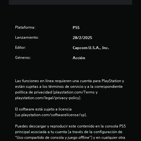
e
s
t
Plataforma:
PS5
r
Lanzamiento:
28/2/2025
Editor:
Capcom U.S.A., Inc.
e
Géneros:
Acción
l
l
Las funciones en línea requieren una cuenta para PlayStation y 
a
están sujetas a los términos de servicio y a la correspondiente 
política de privacidad (playstation.com/Terms y 
s
playstation.com/legal/privacy-policy).
d
El software está sujeto a licencia 
(us.playstation.com/softwarelicense/sp).
e
Puedes descargar y reproducir este contenido en la consola PS5 
c
principal asociada a tu cuenta (a través de la configuración de 
“Uso compartido de consola y juego offline”) y en cualquier otra 