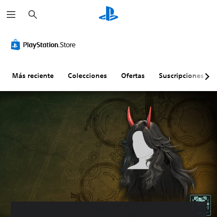
B
u
s
c
a
r
Más reciente
Colecciones
Ofertas
Suscripciones