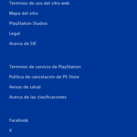
s
Términos de uso del sitio web
e
Mapa del sitio
n
PlayStation Studios
u
Legal
Acerca de SIE
n
t
Términos de servicio de PlayStation
o
Política de cancelación de PS Store
t
Avisos de salud
a
Acerca de las clasificaciones
l
d
Facebook
e
X