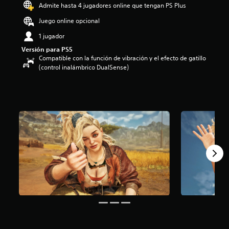
o
Admite hasta 4 jugadores online que tengan PS Plus
:
Juego online opcional
4
.
1 jugador
4
Versión para PS5
3
Compatible con la función de vibración y el efecto de gatillo
e
(control inalámbrico DualSense)
s
t
r
e
l
l
a
s
d
e
c
i
n
c
o
e
s
t