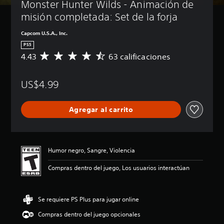
Monster Hunter Wilds - Animación de 
misión completada: Set de la forja
Capcom U.S.A., Inc.
PS5
4.43
63 calificaciones
C
a
l
US$4.99
i
f
i
Agregar al carrito
c
a
c
i
ó
Humor negro, Sangre, Violencia
n
p
Compras dentro del juego, Los usuarios interactúan
r
o
m
Se requiere PS Plus para jugar online
e
d
Compras dentro del juego opcionales
i