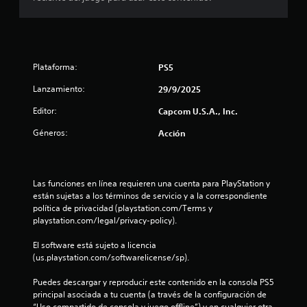
e
s
t
Plataforma:
PS5
r
Lanzamiento:
29/9/2025
Editor:
Capcom U.S.A., Inc.
e
Géneros:
Acción
l
l
Las funciones en línea requieren una cuenta para PlayStation y 
a
están sujetas a los términos de servicio y a la correspondiente 
política de privacidad (playstation.com/Terms y 
s
playstation.com/legal/privacy-policy).
d
El software está sujeto a licencia 
(us.playstation.com/softwarelicense/sp).
e
Puedes descargar y reproducir este contenido en la consola PS5 
c
principal asociada a tu cuenta (a través de la configuración de 
“Uso compartido de consola y juego offline”) y en cualquier otra 