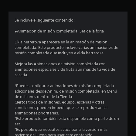
r
o
Se incluye el siguiente contenido:
m
●Animación de misión completada: Set de la forja
e
El/la herrero/a aparecerá en la animación de misión
completada. Este producto incluye varias animaciones de
d
misión completada que incluyen a el/la herrero/a.
i
Mejora las Animaciones de misión completada con
animaciones especiales y disfruta aún más de tu vida de
o
cacería.
:
*Puedes configurar animaciones de misión completada
adicionales desde Anim. de misión completada, en Menú
4
de misiones dentro de la Tienda.
Ciertos tipos de misiones, equipo, escenas y otras
.
condiciones pueden impedir que se reproduzcan las
animaciones prioritarias.
4
*Este producto también está disponible como parte de un
set.
*Es posible que necesites actualizar a la versión más
3
reciente del juego para usar este contenido.