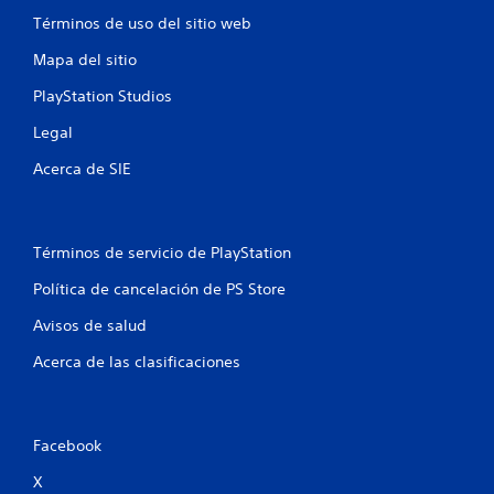
s
Términos de uso del sitio web
e
Mapa del sitio
n
PlayStation Studios
u
Legal
Acerca de SIE
n
t
Términos de servicio de PlayStation
o
Política de cancelación de PS Store
t
Avisos de salud
a
Acerca de las clasificaciones
l
d
Facebook
e
X