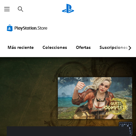
B
u
s
c
a
r
Más reciente
Colecciones
Ofertas
Suscripciones