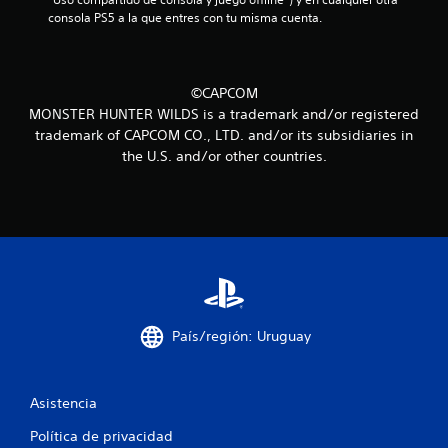
i
consola PS5 a la que entres con tu misma cuenta.
n
c
©CAPCOM
MONSTER HUNTER WILDS is a trademark and/or registered
o
trademark of CAPCOM CO., LTD. and/or its subsidiaries in
the U.S. and/or other countries.
e
s
t
r
e
País/región: Uruguay
l
l
Asistencia
a
Política de privacidad