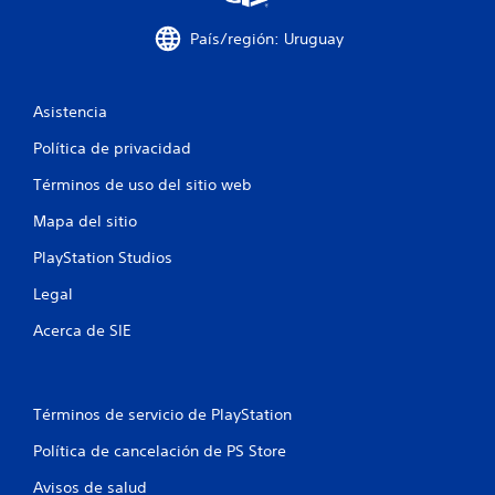
r
o
a
a
n
País/región: Uruguay
o
e
l
t
s
r
d
d
o
Asistencia
e
s
s
e
Política de privacidad
j
e
u
n
Términos de uso del sitio web
1
g
s
a
i
Mapa del sitio
2
d
b
o
i
PlayStation Studios
c
r
l
e
Legal
i
s
a
d
e
Acerca de SIE
a
n
l
d
s
d
u
i
e
s
Términos de servicio de PlayStation
l
m
f
o
a
Política de cancelación de PS Store
s
p
i
j
Avisos de salud
a
o