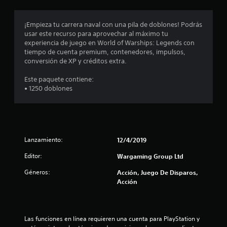
u
d
e
e
s
d
j
¡Empieza tu carrera naval con una pila de doblones! Podrás
e
d
o
usar este recurso para aprovechar al máximo tu
s
experiencia de juego en World of Warships: Legends con
y
m
e
tiempo de cuenta premium, contenedores, impulsos,
s
a
conversión de XP y créditos extra.
t
r
c
i
c
Este paquete contiene:
c
a
• 1250 doblones
i
r
k
p
a
n
u
j
n
u
c
t
s
o
Lanzamiento:
12/4/2019
t
o
s
a
Editor:
Wargaming Group Ltd
d
e
b
e
Géneros:
Acción, Juego De Disparos,
l
i
Acción
s
n
e
t
(
t
e
b
r
á
Las funciones en línea requieren una cuenta para PlayStation y 
r
é
s