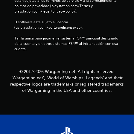
están sujetas a los términos de servicio y a la correspondiente 
s
i
política de privacidad (playstation.com/Terms y 
e
o
playstation.com/legal/privacy-policy).
c
i
a
n
l
El software está sujeto a licencia 
)
f
(us.playstation.com/softwarelicense/sp).
o
l
S
r
e
Tarifa única para jugar en el sistema PS4™ principal designado 
m
a
o
de la cuenta y en otros sistemas PS4™ al iniciar sesión con esa 
a
f
cuenta.
c
s
r
i
e
ó
e
c
n
e
© 2012-2026 Wargaming.net. All rights reserved.
e
n
n
s
'Wargaming.net', 'World of Warships: Legends' and their
a
p
respective logos are trademarks or registered trademarks
l
u
e
g
of Wargaming in the USA and other countries.
c
u
n
í
n
f
a
t
i
s
c
o
o
a
p
p
c
t
a
i