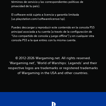
s
términos de servicio y las correspondientes políticas de 
l
i
o
privacidad de tu país).
c
i
l
a
n
El software está sujeto a licencia y garantía limitada 
)
f
(us.playstation.com/softwarelicense/sp).
a
o
S
r
Puedes descargar y reproducir este contenido en la consola PS5 
e
s
m
principal asociada a tu cuenta (a través de la configuración de 
o
a
“Uso compartido de consola y juego offline”) y en cualquier otra 
f
e
c
consola PS5 a la que entres con tu misma cuenta.
r
i
e
n
ó
c
n
e
u
e
© 2012-2026 Wargaming.net. All rights reserved.
n
s
a
'Wargaming.net', 'World of Warships: Legends' and their
n
p
l
respective logos are trademarks or registered trademarks
e
g
of Wargaming in the USA and other countries.
t
c
u
í
n
o
f
a
i
s
t
c
o
a
p
a
p
c
a
i