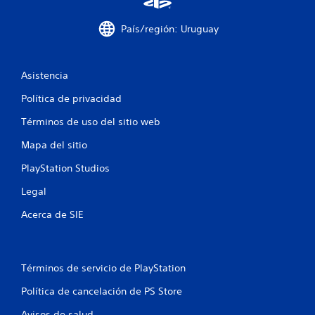
r
l
o
a
n
País/región: Uruguay
o
d
e
t
s
r
e
d
o
e
Asistencia
s
3
s
j
Política de privacidad
e
u
c
n
g
Términos de uso del sitio web
s
a
a
i
Mapa del sitio
d
b
o
i
l
PlayStation Studios
r
l
e
i
i
Legal
s
d
e
a
Acerca de SIE
f
n
d
s
d
i
u
e
s
l
c
Términos de servicio de PlayStation
m
o
a
s
Política de cancelación de PS Store
a
p
j
a
Avisos de salud
o