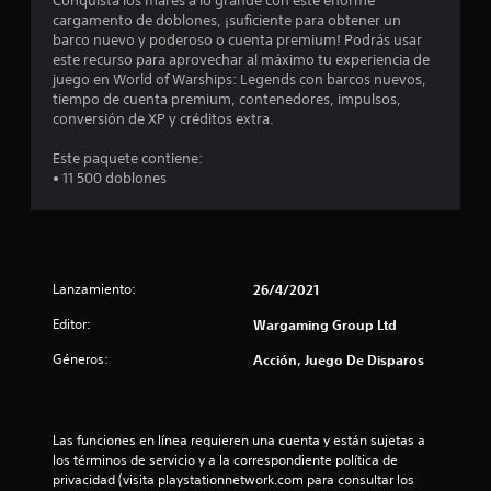
Conquista los mares a lo grande con este enorme
u
d
d
cargamento de doblones, ¡suficiente para obtener un
e
e
barco nuevo y poderoso o cuenta premium! Podrás usar
d
j
e
este recurso para aprovechar al máximo tu experiencia de
e
o
juego en World of Warships: Legends con barcos nuevos,
s
y
tiempo de cuenta premium, contenedores, impulsos,
c
m
s
conversión de XP y créditos extra.
a
t
i
r
Este paquete contiene:
i
c
• 11 500 doblones
n
c
a
r
k
c
p
a
u
j
n
o
u
t
Lanzamiento:
26/4/2021
s
o
e
t
s
Editor:
Wargaming Group Ltd
a
d
s
b
Géneros:
Acción, Juego De Disparos
e
l
i
t
n
e
t
(
r
e
Las funciones en línea requieren una cuenta y están sujetas a 
b
r
los términos de servicio y a la correspondiente política de 
e
á
é
privacidad (visita playstationnetwork.com para consultar los 
s