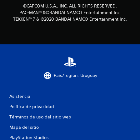
e
©CAPCOM U.S.A., INC. ALL RIGHTS RESERVED.
s
PAC-MAN™&©BANDAI NAMCO Entertainment Inc.
TEKKEN™7 & ©2020 BANDAI NAMCO Entertainment Inc.
t
r
e
l
l
País/región: Uruguay
a
s
Asistencia
e
Política de privacidad
n
Términos de uso del sitio web
u
Mapa del sitio
PlayStation Studios