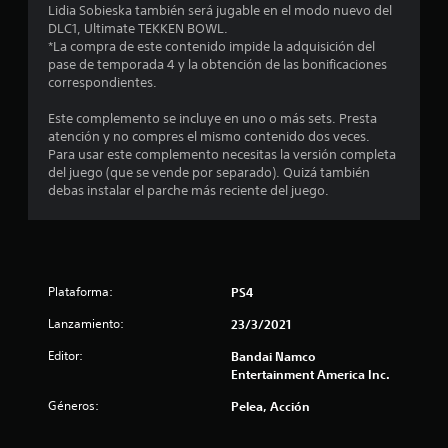
d
Lidia Sobieska también será jugable en el modo nuevo del
DLC1, Ultimate TEKKEN BOWL.
i
*La compra de este contenido impide la adquisición del
pase de temporada 4 y la obtención de las bonificaciones
o
correspondientes.
:
Este complemento se incluye en uno o más sets. Presta
atención y no compres el mismo contenido dos veces.
4
Para usar este complemento necesitas la versión completa
del juego (que se vende por separado). Quizá también
.
debas instalar el parche más reciente del juego.
5
6
Plataforma:
PS4
e
Lanzamiento:
23/3/2021
s
Editor:
Bandai Namco
t
Entertainment America Inc.
Géneros:
Pelea, Acción
r