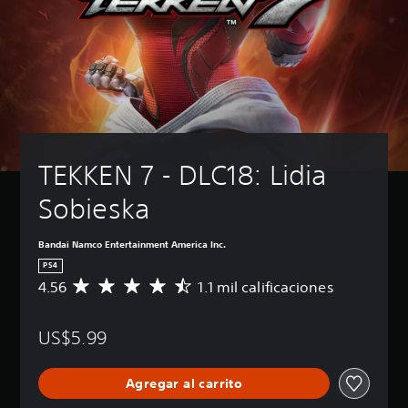
TEKKEN 7 - DLC18: Lidia 
Sobieska
Bandai Namco Entertainment America Inc.
PS4
4.56
1.1 mil calificaciones
C
a
l
US$5.99
i
f
i
Agregar al carrito
c
a