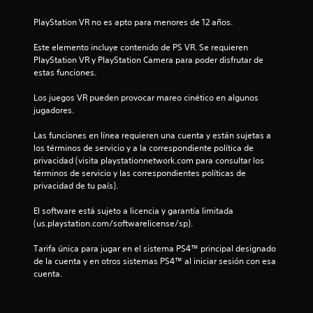
e
PlayStation VR no es apto para menores de 12 años.
l
Este elemento incluye contenido de PS VR. Se requieren 
l
PlayStation VR y PlayStation Camera para poder disfrutar de 
estas funciones.
a
Los juegos VR pueden provocar mareo cinético en algunos 
s
jugadores.
d
Las funciones en línea requieren una cuenta y están sujetas a 
los términos de servicio y a la correspondiente política de 
e
privacidad (visita playstationnetwork.com para consultar los 
términos de servicio y las correspondientes políticas de 
c
privacidad de tu país).
i
El software está sujeto a licencia y garantía limitada 
(us.playstation.com/softwarelicense/sp).
n
Tarifa única para jugar en el sistema PS4™ principal designado 
c
de la cuenta y en otros sistemas PS4™ al iniciar sesión con esa 
cuenta.
o