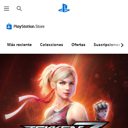
B
u
s
c
a
r
Más reciente
Colecciones
Ofertas
Suscripciones