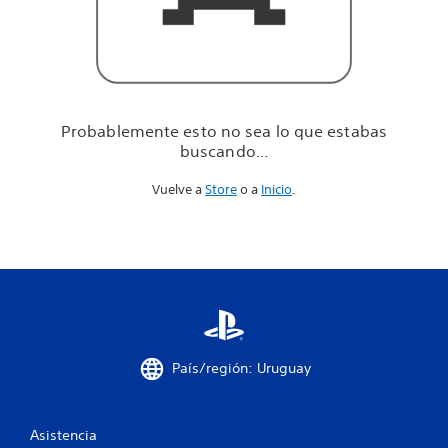
u
e
e
s
t
a
b
Probablemente esto no sea lo que estabas
a
buscando...
s
b
Vuelve a
Store
o a
Inicio
.
u
s
c
a
n
d
o
.
.
.
País/región: Uruguay
Asistencia