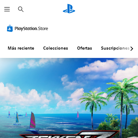
B
u
s
c
a
r
Más reciente
Colecciones
Ofertas
Suscripciones