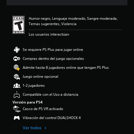
c
i
ó
Humor negro, Lenguaje moderado, Sangre moderada,
n
Temas sugerentes, Violencia
p
r
Los usuarios interactúan
o
m
e
Se requiere PS Plus para jugar online
d
i
Compras dentro del juego opcionales
o
Admite hasta 8 jugadores online que tengan PS Plus
:
4
Juego online opcional
.
6
1-2 jugadores
1
Compatible con el Uso a distancia
e
s
Versión para PS4
t
Casco de PS VR activado
r
e
Vibración del control DUALSHOCK 4
l
l
Ver todos
a