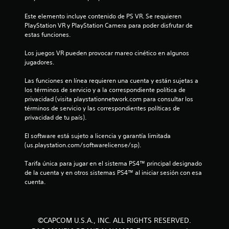
e
Este elemento incluye contenido de PS VR. Se requieren 
l
PlayStation VR y PlayStation Camera para poder disfrutar de 
estas funciones.
l
Los juegos VR pueden provocar mareo cinético en algunos 
a
jugadores.
s
Las funciones en línea requieren una cuenta y están sujetas a 
los términos de servicio y a la correspondiente política de 
d
privacidad (visita playstationnetwork.com para consultar los 
términos de servicio y las correspondientes políticas de 
e
privacidad de tu país).
c
El software está sujeto a licencia y garantía limitada 
(us.playstation.com/softwarelicense/sp).
i
Tarifa única para jugar en el sistema PS4™ principal designado 
n
de la cuenta y en otros sistemas PS4™ al iniciar sesión con esa 
cuenta.
c
o
©CAPCOM U.S.A., INC. ALL RIGHTS RESERVED.