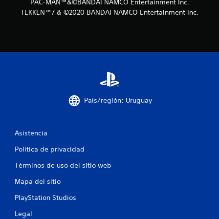
e
PAC-MAN™&©BANDAI NAMCO Entertainment Inc.
TEKKEN™7 & ©2020 BANDAI NAMCO Entertainment Inc.
s
t
r
e
l
País/región: Uruguay
l
a
Asistencia
s
Política de privacidad
e
Términos de uso del sitio web
n
Mapa del sitio
u
PlayStation Studios
Legal