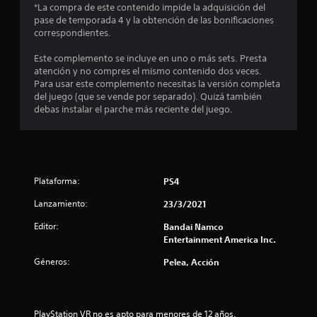
d
*La compra de este contenido impide la adquisición del
pase de temporada 4 y la obtención de las bonificaciones
i
correspondientes.
o
Este complemento se incluye en uno o más sets. Presta
atención y no compres el mismo contenido dos veces.
:
Para usar este complemento necesitas la versión completa
del juego (que se vende por separado). Quizá también
4
debas instalar el parche más reciente del juego.
.
6
Plataforma:
PS4
1
Lanzamiento:
23/3/2021
e
Editor:
Bandai Namco
s
Entertainment America Inc.
Géneros:
Pelea, Acción
t
r
PlayStation VR no es apto para menores de 12 años.