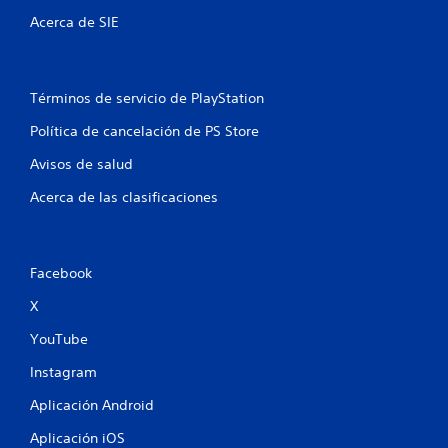
n
Acerca de SIE
t
o
Términos de servicio de PlayStation
t
Política de cancelación de PS Store
a
Avisos de salud
l
Acerca de las clasificaciones
d
e
Facebook
8
X
5
YouTube
7
Instagram
c
Aplicación Android
a
Aplicación iOS