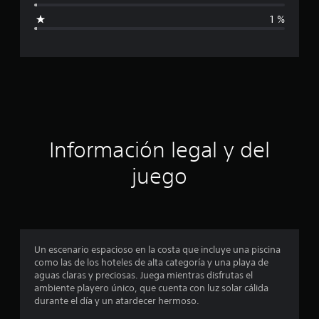
i
1 %
c
a
c
i
ó
Información legal y del
n
juego
p
r
o
Un escenario espacioso en la costa que incluye una piscina
como las de los hoteles de alta categoría y una playa de
m
aguas claras y preciosas. Juega mientras disfrutas el
ambiente playero único, que cuenta con luz solar cálida
e
durante el día y un atardecer hermoso.