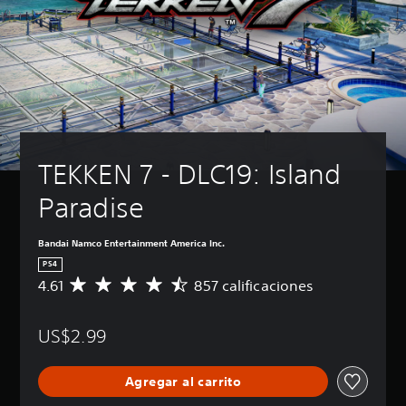
TEKKEN 7 - DLC19: Island 
Paradise
Bandai Namco Entertainment America Inc.
PS4
4.61
857 calificaciones
C
a
l
US$2.99
i
f
i
Agregar al carrito
c
a