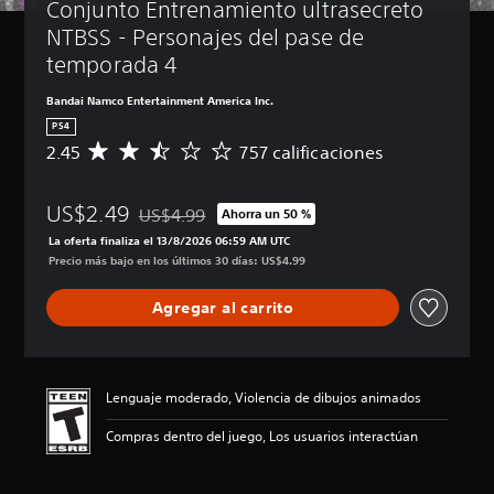
Conjunto Entrenamiento ultrasecreto 
NTBSS - Personajes del pase de 
temporada 4
Bandai Namco Entertainment America Inc.
PS4
2.45
757 calificaciones
C
a
l
US$2.49
i
US$4.99
Ahorra un 50 %
Rebajado del precio original de US$4.99
f
La oferta finaliza el 13/8/2026 06:59 AM UTC
i
Precio más bajo en los últimos 30 días: US$4.99
c
a
Agregar al carrito
c
i
ó
n
p
Lenguaje moderado, Violencia de dibujos animados
r
o
Compras dentro del juego, Los usuarios interactúan
m
e
d