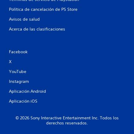
d
Política de cancelación de PS Store
e
Avisos de salud
7
Acerca de las clasificaciones
5
7
Facebook
c
X
a
YouTube
l
Instagram
Aplicación Android
i
Aplicación iOS
f
i
© 2026 Sony Interactive Entertainment Inc. Todos los
derechos reservados.
c