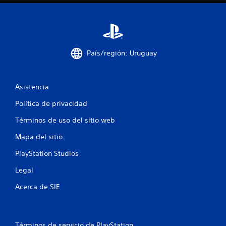
l
a
s
País/región: Uruguay
e
n
Asistencia
u
Política de privacidad
Términos de uso del sitio web
n
Mapa del sitio
t
PlayStation Studios
o
Legal
t
Acerca de SIE
a
l
Términos de servicio de PlayStation