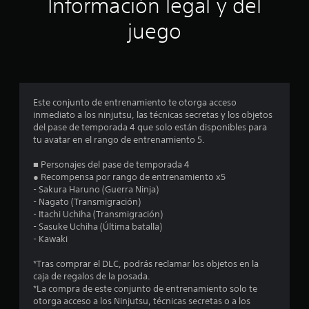
Información legal y del
n
juego
p
r
o
Este conjunto de entrenamiento te otorga acceso
inmediato a los ninjutsu, las técnicas secretas y los objetos
m
del pase de temporada 4 que solo están disponibles para
tu avatar en el rango de entrenamiento 5.
e
■ Personajes del pase de temporada 4
d
● Recompensa por rango de entrenamiento x5
- Sakura Haruno (Guerra Ninja)
i
- Nagato (Transmigración)
- Itachi Uchiha (Transmigración)
o
- Sasuke Uchiha (Última batalla)
- Kawaki
:
*Tras comprar el DLC, podrás reclamar los objetos en la
2
caja de regalos de la posada.
*La compra de este conjunto de entrenamiento solo te
.
otorga acceso a los Ninjutsu, técnicas secretas o a los