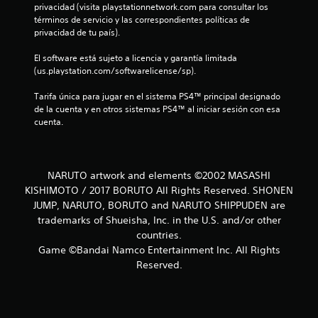
privacidad (visita playstationnetwork.com para consultar los 
e
términos de servicio y las correspondientes políticas de 
privacidad de tu país).
c
El software está sujeto a licencia y garantía limitada 
i
(us.playstation.com/softwarelicense/sp).
n
Tarifa única para jugar en el sistema PS4™ principal designado 
de la cuenta y en otros sistemas PS4™ al iniciar sesión con esa 
c
cuenta.
o
e
NARUTO artwork and elements ©2002 MASASHI
KISHIMOTO / 2017 BORUTO All Rights Reserved. SHONEN
s
JUMP, NARUTO, BORUTO and NARUTO SHIPPUDEN are
trademarks of Shueisha, Inc. in the U.S. and/or other
t
countries.
Game ©Bandai Namco Entertainment Inc. All Rights
r
Reserved.
e
l