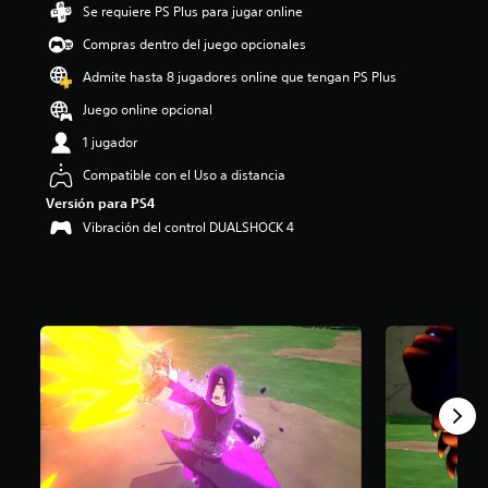
Se requiere PS Plus para jugar online
i
o
Compras dentro del juego opcionales
:
2
Admite hasta 8 jugadores online que tengan PS Plus
.
Juego online opcional
4
5
1 jugador
e
s
Compatible con el Uso a distancia
t
Versión para PS4
r
Vibración del control DUALSHOCK 4
e
l
l
a
s
d
e
c
i
n
c
o
e
s