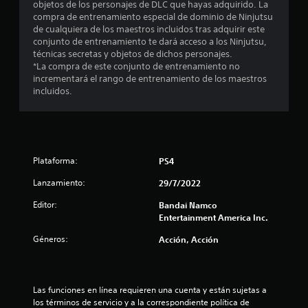
objetos de los personajes de DLC que hayas adquirido. La
4
compra de entrenamiento especial de dominio de Ninjutsu
de cualquiera de los maestros incluidos tras adquirir este
conjunto de entrenamiento te dará acceso a los Ninjutsu,
5
técnicas secretas y objetos de dichos personajes.
*La compra de este conjunto de entrenamiento no
e
incrementará el rango de entrenamiento de los maestros
incluidos.
s
t
r
Plataforma:
PS4
e
Lanzamiento:
29/7/2022
l
Editor:
Bandai Namco
Entertainment America Inc.
l
Géneros:
Acción, Acción
a
s
Las funciones en línea requieren una cuenta y están sujetas a 
d
los términos de servicio y a la correspondiente política de 