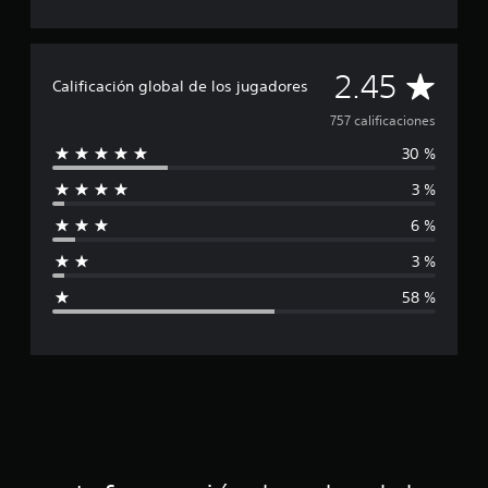
i
f
i
c
C
2.45
a
Calificación global de los jugadores
c
a
i
757 calificaciones
o
30 %
l
n
e
3 %
i
s
6 %
f
3 %
i
58 %
c
a
c
i
ó