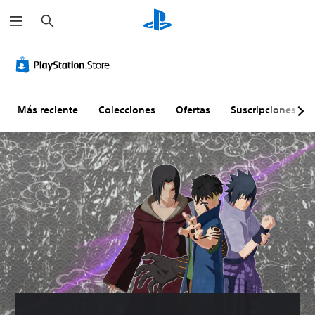
B
u
s
c
a
r
Más reciente
Colecciones
Ofertas
Suscripciones