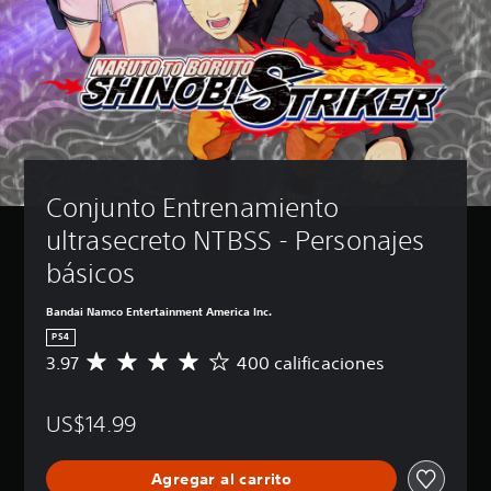
Conjunto Entrenamiento 
ultrasecreto NTBSS - Personajes 
básicos
Bandai Namco Entertainment America Inc.
PS4
3.97
400 calificaciones
C
a
l
US$14.99
i
f
i
Agregar al carrito
c