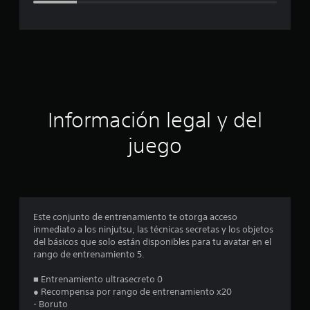
c
a
c
i
ó
Información legal y del
n
juego
p
r
o
Este conjunto de entrenamiento te otorga acceso
inmediato a los ninjutsu, las técnicas secretas y los objetos
m
del básicos que solo están disponibles para tu avatar en el
rango de entrenamiento 5.
e
■ Entrenamiento ultrasecreto 0
d
● Recompensa por rango de entrenamiento x20
- Boruto