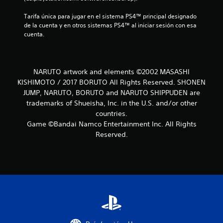
s
Tarifa única para jugar en el sistema PS4™ principal designado 
t
de la cuenta y en otros sistemas PS4™ al iniciar sesión con esa 
cuenta.
r
e
NARUTO artwork and elements ©2002 MASASHI
l
KISHIMOTO / 2017 BORUTO All Rights Reserved. SHONEN
l
JUMP, NARUTO, BORUTO and NARUTO SHIPPUDEN are
trademarks of Shueisha, Inc. in the U.S. and/or other
a
countries.
Game ©Bandai Namco Entertainment Inc. All Rights
s
Reserved.
e
n
u
n