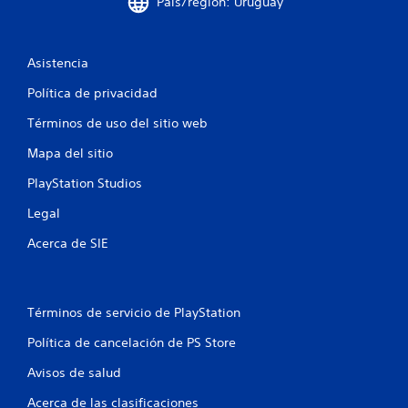
t
País/región: Uruguay
o
t
Asistencia
Política de privacidad
a
Términos de uso del sitio web
l
Mapa del sitio
d
PlayStation Studios
e
Legal
4
Acerca de SIE
0
0
Términos de servicio de PlayStation
c
Política de cancelación de PS Store
a
Avisos de salud
l
Acerca de las clasificaciones