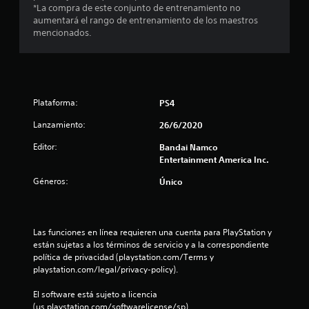
l
*La compra de este conjunto de entrenamiento no
aumentará el rango de entrenamiento de los maestros
l
mencionados.
a
s
d
Plataforma:
PS4
Lanzamiento:
26/6/2020
e
Editor:
Bandai Namco
c
Entertainment America Inc.
i
Géneros:
Único
n
c
Las funciones en línea requieren una cuenta para PlayStation y 
están sujetas a los términos de servicio y a la correspondiente 
o
política de privacidad (playstation.com/Terms y 
playstation.com/legal/privacy-policy).
e
El software está sujeto a licencia 
(us.playstation.com/softwarelicense/sp).