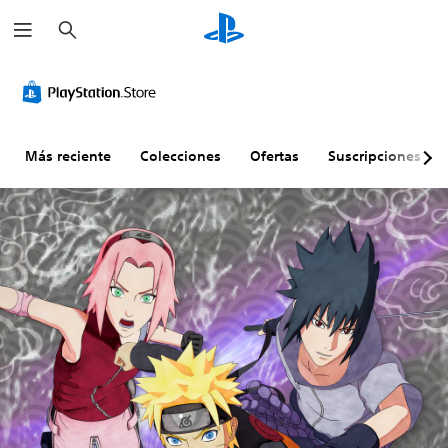
B
u
s
c
a
r
Más reciente
Colecciones
Ofertas
Suscripciones