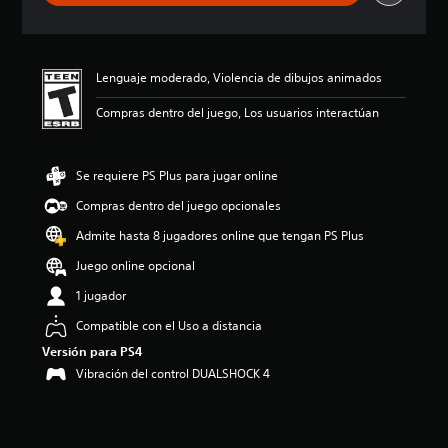
a
c
i
ó
Lenguaje moderado, Violencia de dibujos animados
n
p
Compras dentro del juego, Los usuarios interactúan
r
o
m
e
Se requiere PS Plus para jugar online
d
Compras dentro del juego opcionales
i
o
Admite hasta 8 jugadores online que tengan PS Plus
:
3
Juego online opcional
.
1 jugador
9
7
Compatible con el Uso a distancia
e
Versión para PS4
s
t
Vibración del control DUALSHOCK 4
r
e
l
l