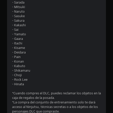
i
- Sarada
- Mitsuki
o
- Naruto
- Sasuke
:
- Sakura
- Kakashi
3
- Sai
- Yamato
.
- Gaara
- Itachi
9
- Kisame
- Deidara
- Pain
7
- Konan
- Kabuto
e
- Shikamaru
- Choji
s
- Rock Lee
- Hinata
t
*Cuando compres el DLC, puedes reclamar los objetos en la
r
caja de regalos de la posada.
*La compra del conjunto de entrenamiento solo te dará
e
acceso al Ninjutsu, técnicas secretas o a los objetos de los
personajes DLC que compraste.