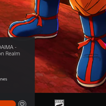
AIMA - 
n Realm 
ones