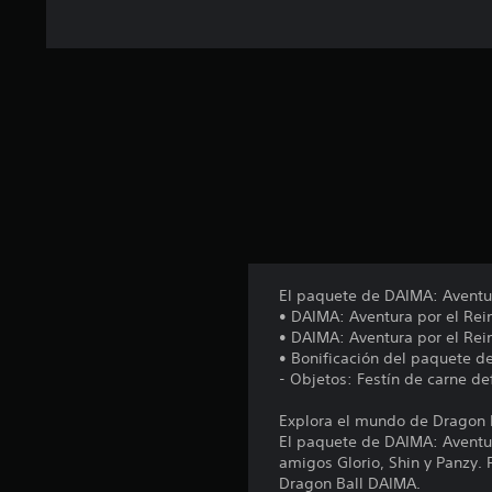
t
o
t
a
l
d
e
5
3
3
c
a
l
i
El paquete de DAIMA: Aventur
f
• DAIMA: Aventura por el Rei
i
• DAIMA: Aventura por el Rei
c
• Bonificación del paquete 
a
- Objetos: Festín de carne d
c
i
Explora el mundo de Dragon 
o
El paquete de DAIMA: Aventur
n
amigos Glorio, Shin y Panzy.
e
Dragon Ball DAIMA.