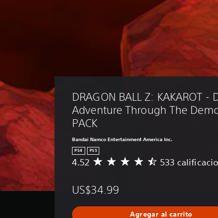
DRAGON BALL Z: KAKAROT - D
Adventure Through The Demo
PACK
Bandai Namco Entertainment America Inc.
PS4
PS5
4.52
533 calificaci
C
a
l
US$34.99
i
f
i
Agregar al carrito
c