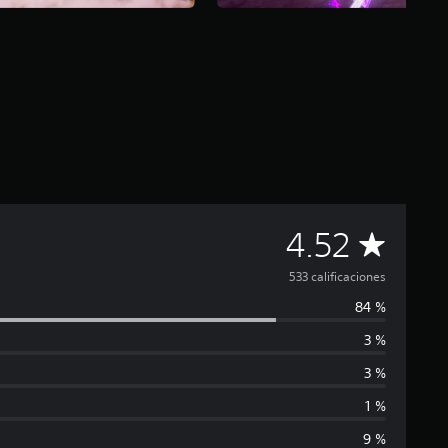
C
4.52
a
533 calificaciones
84 %
l
3 %
i
3 %
f
1 %
9 %