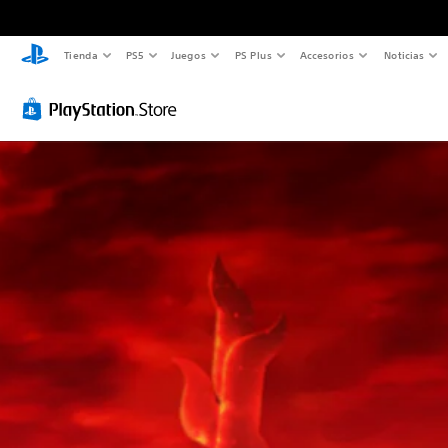
Tienda
PS5
Juegos
PS Plus
Accesorios
Noticias