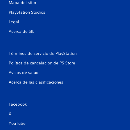
t
Mapa del sitio
r
PlayStation Studios
e
Legal
l
Acerca de SIE
l
a
Términos de servicio de PlayStation
Política de cancelación de PS Store
s
Avisos de salud
e
Acerca de las clasificaciones
n
u
Facebook
n
X
t
YouTube