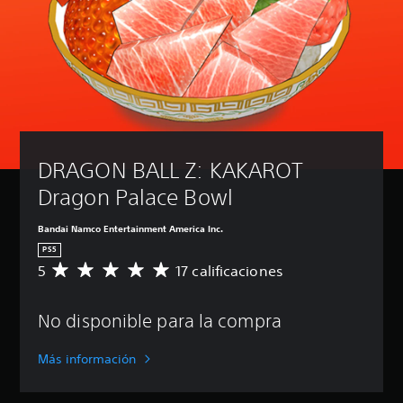
DRAGON BALL Z: KAKAROT 
Dragon Palace Bowl
Bandai Namco Entertainment America Inc.
PS5
5
17 calificaciones
C
a
l
No disponible para la compra
i
f
i
Más información
c
a
c