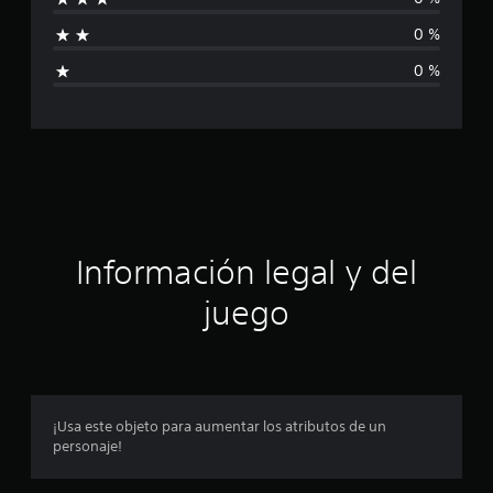
1
f
7
0 %
c
i
a
0 %
l
c
i
f
a
i
c
c
a
c
i
i
o
ó
n
Información legal y del
e
n
s
juego
p
r
o
¡Usa este objeto para aumentar los atributos de un
personaje!
m