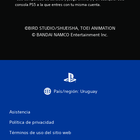
l
consola PS5 a la que entres con tu misma cuenta.
a
s
©BIRD STUDIO/SHUEISHA, TOEI ANIMATION
© BANDAI NAMCO Entertainment Inc.
d
e
c
i
n
País/región: Uruguay
c
o
Asistencia
e
Política de privacidad
s
Términos de uso del sitio web