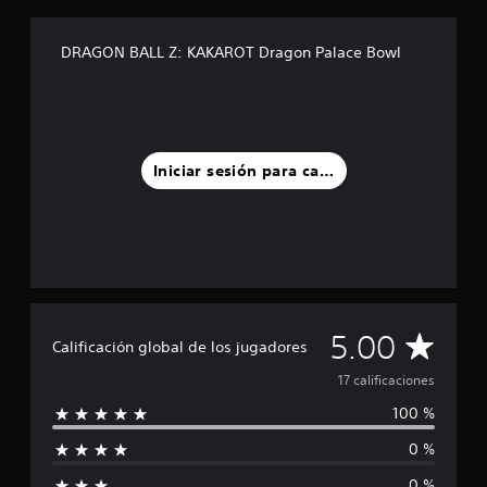
i
n
DRAGON BALL Z: KAKAROT Dragon Palace Bowl
c
o
e
s
t
r
Iniciar sesión para calificar
e
l
l
a
s
e
n
u
n
C
5.00
Calificación global de los jugadores
t
o
a
17 calificaciones
t
a
100 %
l
l
0 %
d
i
e
0 %