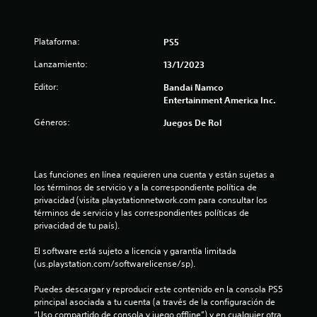
e
d
Plataforma:
PS5
i
Lanzamiento:
13/1/2023
o
Editor:
Bandai Namco
Entertainment America Inc.
:
Géneros:
Juegos De Rol
5
e
Las funciones en línea requieren una cuenta y están sujetas a 
s
los términos de servicio y a la correspondiente política de 
privacidad (visita playstationnetwork.com para consultar los 
t
términos de servicio y las correspondientes políticas de 
privacidad de tu país).
r
El software está sujeto a licencia y garantía limitada 
(us.playstation.com/softwarelicense/sp).
e
Puedes descargar y reproducir este contenido en la consola PS5 
l
principal asociada a tu cuenta (a través de la configuración de 
“Uso compartido de consola y juego offline”) y en cualquier otra 