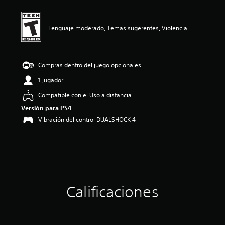
i
ó
n
Lenguaje moderado, Temas sugerentes, Violencia
p
r
o
m
Compras dentro del juego opcionales
e
1 jugador
d
i
Compatible con el Uso a distancia
o
:
Versión para PS4
5
Vibración del control DUALSHOCK 4
e
s
t
r
e
l
l
Calificaciones
a
s
d
e
c