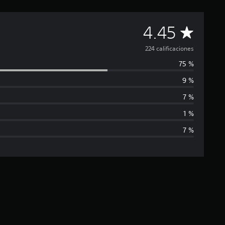
C
4.45
a
224 calificaciones
75 %
l
9 %
i
7 %
f
1 %
7 %
i
c
a
c
i