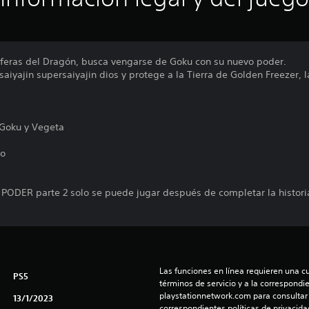
Esferas del Dragón, busca vengarse de Goku con su nuevo poder.
saiyajin supersaiyajin dios y protege a la Tierra de Golden Freezer, 
 Goku y Vegeta
mo
DER parte 2 solo se puede jugar después de completar la histori
.
Las funciones en línea requieren una cu
PS5
términos de servicio y a la correspondien
playstationnetwork.com para consultar l
13/1/2023
correspondientes políticas de privacidad