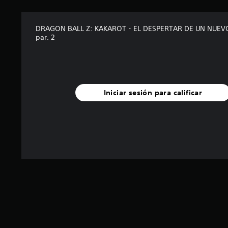
e
n
u
DRAGON BALL Z: KAKAROT - EL DESPERTAR DE UN NUE
n
par. 2
t
o
t
a
l
d
Iniciar sesión para calificar
e
2
2
4
c
a
l
i
f
i
c
a
c
i