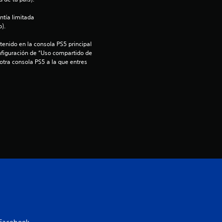
:
ntía limitada 
4
).
.
enido en la consola PS5 principal 
nfiguración de “Uso compartido de 
4
 otra consola PS5 a la que entres 
5
e
s
t
r
e
l