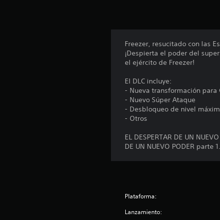
o
n
e
s
Freezer, resucitado con las 
¡Despierta el poder del super
el ejército de Freezer!
El DLC incluye:
- Nueva transformación para
- Nuevo Súper Ataque
- Desbloqueo de nivel máxi
- Otros
EL DESPERTAR DE UN NUEVO PO
DE UN NUEVO PODER parte 1
Plataforma:
Lanzamiento: