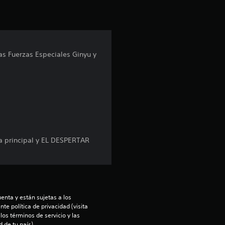
ó
n
las Fuerzas Especiales Ginyu y
p
r
o
m
e
a principal y EL DESPERTAR
d
i
enta y están sujetas a los 
o
te política de privacidad (visita 
os términos de servicio y las 
 de tu país).