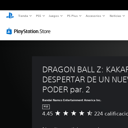
Tienda
PS5
Juegos
PS Plus
Accesorios
Noticias
DRAGON BALL Z: KAKAR
DESPERTAR DE UN NUE
PODER par. 2
Bandai Namco Entertainment America Inc.
PS5
4.45
224 calificaci
C
a
l