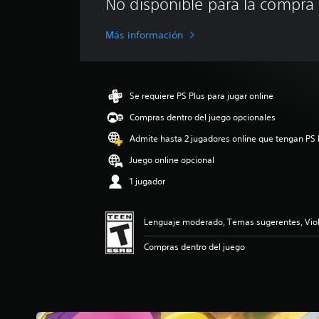
No disponible para la compra
i
f
i
Más información
c
a
c
i
Se requiere PS Plus para jugar online
ó
n
Compras dentro del juego opcionales
p
Admite hasta 2 jugadores online que tengan PS 
r
o
Juego online opcional
m
e
1 jugador
d
i
o
Lenguaje moderado, Temas sugerentes, Vio
:
Compras dentro del juego
4
.
4
5
e
s