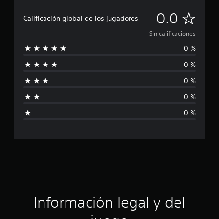
S
0.0
Calificación global de los jugadores
i
Sin calificaciones
0 %
n
0 %
c
0 %
a
0 %
l
0 %
i
f
i
c
a
Información legal y del
c