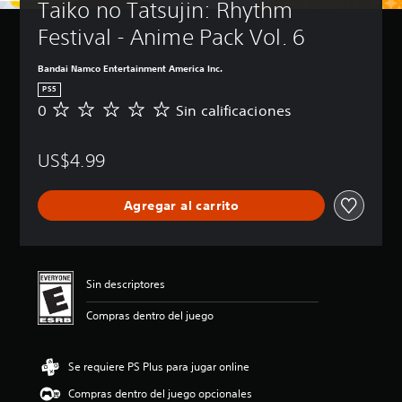
Taiko no Tatsujin: Rhythm 
Festival - Anime Pack Vol. 6
Bandai Namco Entertainment America Inc.
PS5
0
Sin calificaciones
S
i
n
US$4.99
c
a
l
Agregar al carrito
i
f
i
c
a
Sin descriptores
c
i
Compras dentro del juego
o
n
e
Se requiere PS Plus para jugar online
s
Compras dentro del juego opcionales