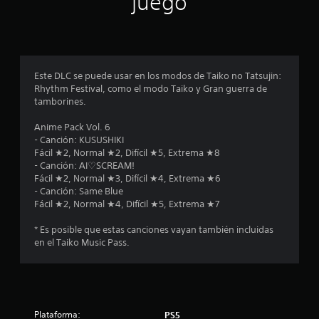
juego
i
o
n
Este DLC se puede usar en los modos de Taiko no Tatsujin:
Rhythm Festival, como el modo Taiko y Gran guerra de
e
tamborines.
s
Anime Pack Vol. 6
- Canción: KUSUSHIKI
Fácil ★2, Normal ★2, Difícil ★5, Extrema ★8
- Canción: AI♡SCREAM!
Fácil ★2, Normal ★3, Difícil ★4, Extrema ★6
- Canción: Same Blue
Fácil ★2, Normal ★4, Difícil ★5, Extrema ★7
* Es posible que estas canciones vayan también incluidas
en el Taiko Music Pass.
Plataforma:
PS5