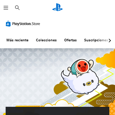
B
u
s
c
a
r
Más reciente
Colecciones
Ofertas
Suscripciones