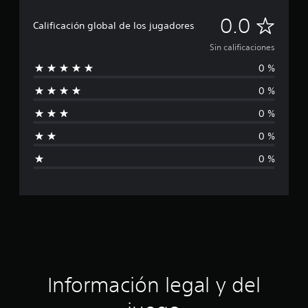
S
0.0
Calificación global de los jugadores
i
Sin calificaciones
0 %
n
0 %
c
0 %
a
0 %
l
0 %
i
f
i
c
a
Información legal y del
c