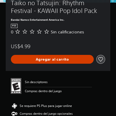
Taiko no Tatsujin: Rhythm 
Festival - KAWAII Pop Idol Pack
Bandai Namco Entertainment America Inc.
PS5
0
Sin calificaciones
S
i
n
US$4.99
c
a
l
Agregar al carrito
i
f
i
c
a
Sin descriptores
c
i
Compras dentro del juego
o
n
e
Se requiere PS Plus para jugar online
s
Compras dentro del juego opcionales