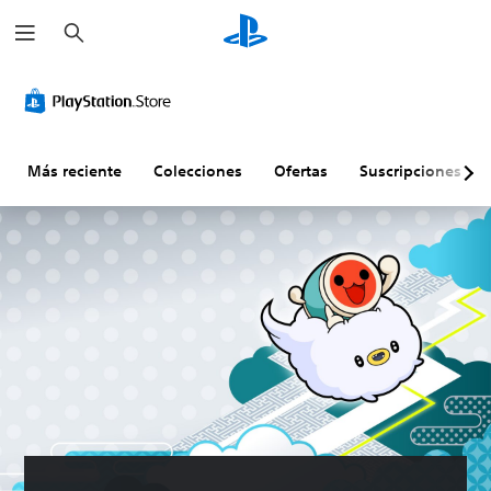
B
u
s
c
a
r
Más reciente
Colecciones
Ofertas
Suscripciones