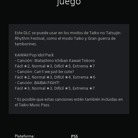
juego
i
o
n
Este DLC se puede usar en los modos de Taiko no Tatsujin:
Rhythm Festival, como el modo Taiko y Gran guerra de
e
tamborines.
s
KAWAII Pop Idol Pack
- Canción: Watashino Ichiban Kawaii Tokoro
Fácil ★2, Normal ★3, Difícil ★5, Extrema ★7
- Canción: Can't we just be cute?
Fácil ★2, Normal ★3, Difícil ★4, Extrema ★6
- Canción: BAIBAI FIGHT!
Fácil ★3, Normal ★3, Difícil ★5, Extrema ★7
* Es posible que estas canciones estén también incluidas en
el Taiko Music Pass.
Plataforma:
PS5