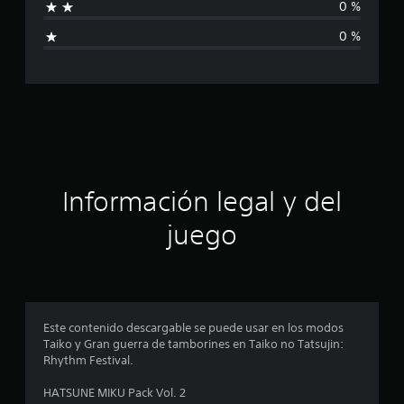
0 %
c
i
i
0 %
o
c
n
e
a
s
c
i
ó
Información legal y del
n
juego
p
r
o
Este contenido descargable se puede usar en los modos
Taiko y Gran guerra de tamborines en Taiko no Tatsujin:
m
Rhythm Festival.
e
HATSUNE MIKU Pack Vol. 2