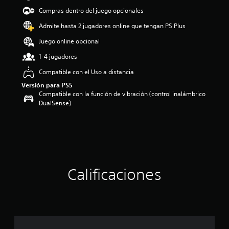
d
Compras dentro del juego opcionales
i
o
Admite hasta 2 jugadores online que tengan PS Plus
:
Juego online opcional
5
e
1-4 jugadores
s
t
Compatible con el Uso a distancia
r
Versión para PS5
e
Compatible con la función de vibración (control inalámbrico
l
DualSense)
l
a
s
d
e
c
i
Calificaciones
n
c
o
e
s
t
r