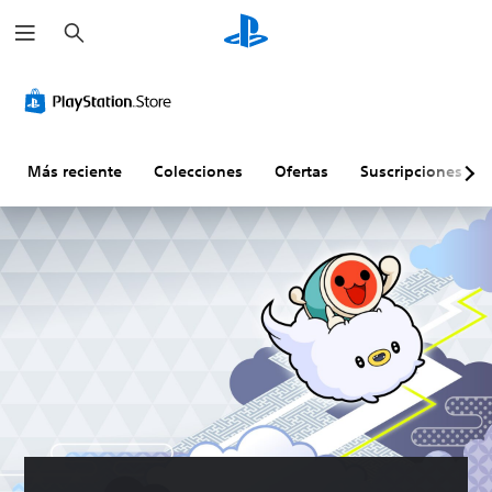
B
u
s
c
a
r
Más reciente
Colecciones
Ofertas
Suscripciones