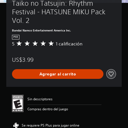
Taiko no Tatsujin: Rhythm 
Festival - HATSUNE MIKU Pack 
Vol. 2
Bandai Namco Entertainment America Inc.
PS5
5
1 calificación
C
a
l
US$3.99
i
f
i
Agregar al carrito
c
a
c
i
ó
Sin descriptores
n
p
Compras dentro del juego
r
o
m
Se requiere PS Plus para jugar online
e