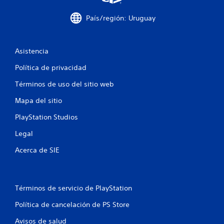
e
País/región: Uruguay
l
l
Asistencia
a
Política de privacidad
s
Términos de uso del sitio web
e
Mapa del sitio
n
PlayStation Studios
Legal
u
Acerca de SIE
n
t
Términos de servicio de PlayStation
o
Política de cancelación de PS Store
t
Avisos de salud