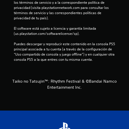
los términos de servicio y a la correspondiente política de 
a
privacidad (visita playstationnetwork.com para consultar los 
términos de servicio y las correspondientes políticas de 
d
privacidad de tu país).
e
El software está sujeto a licencia y garantía limitada 
(us.playstation.com/softwarelicense/sp).
c
Puedes descargar y reproducir este contenido en la consola PS5 
i
principal asociada a tu cuenta (a través de la configuración de 
“Uso compartido de consola y juego offline”) y en cualquier otra 
n
consola PS5 a la que entres con tu misma cuenta.
c
o
Taiko no Tatsujin™: Rhythm Festival & ©Bandai Namco
Entertainment Inc.
e
s
t
r