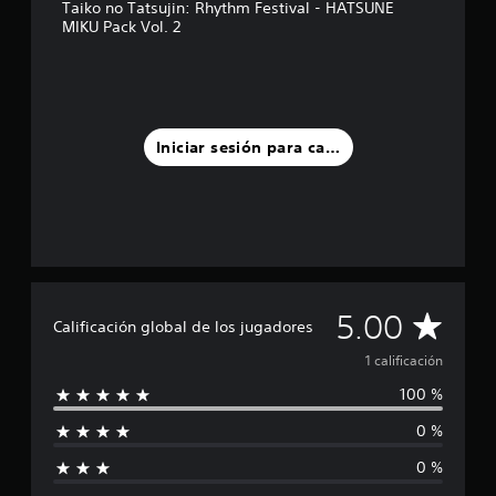
Taiko no Tatsujin: Rhythm Festival - HATSUNE
e
MIKU Pack Vol. 2
l
l
a
s
e
n
Iniciar sesión para calificar
u
n
t
o
t
a
l
d
e
C
5.00
Calificación global de los jugadores
1
c
a
1 calificación
a
100 %
l
l
i
0 %
f
i
i
0 %
c
f
a