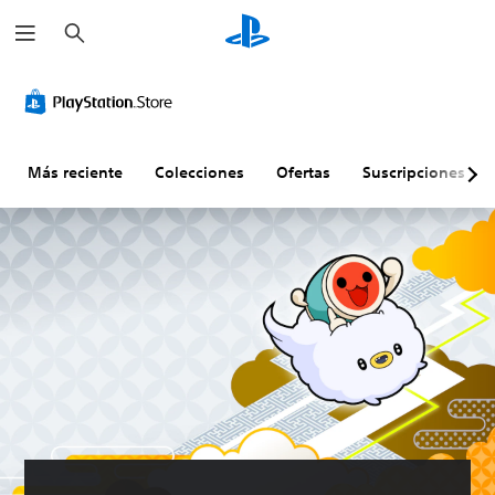
B
u
s
c
a
r
Más reciente
Colecciones
Ofertas
Suscripciones