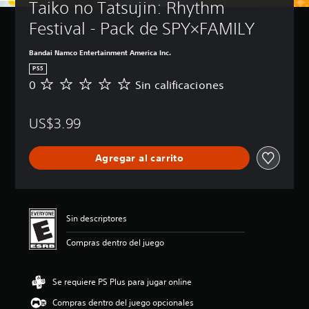
Taiko no Tatsujin: Rhythm 
Festival - Pack de SPY×FAMILY
Bandai Namco Entertainment America Inc.
PS5
0
Sin calificaciones
S
i
n
US$3.99
c
a
l
Agregar al carrito
i
f
i
c
a
Sin descriptores
c
i
Compras dentro del juego
o
n
e
Se requiere PS Plus para jugar online
s
Compras dentro del juego opcionales