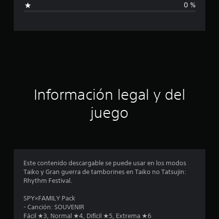
0 %
i
f
i
c
a
Información legal y del
c
juego
i
o
n
Este contenido descargable se puede usar en los modos
Taiko y Gran guerra de tamborines en Taiko no Tatsujin:
e
Rhythm Festival.
s
SPY×FAMILY Pack
- Canción: SOUVENIR
Fácil ★3, Normal ★4, Difícil ★5, Extrema ★6