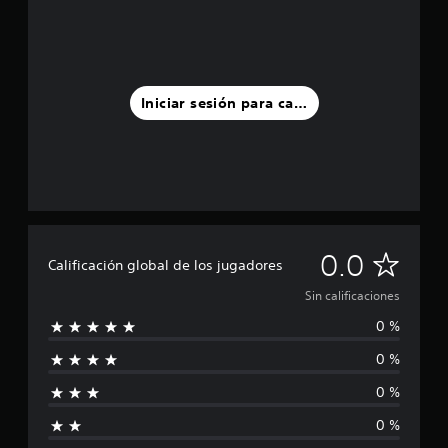
Iniciar sesión para calificar
S
0.0
Calificación global de los jugadores
i
Sin calificaciones
0 %
n
0 %
c
0 %
a
0 %
l