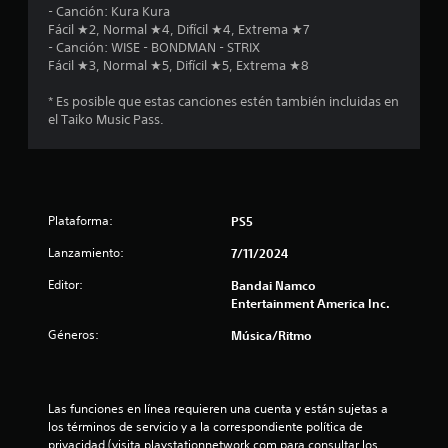
- Canción: Kura Kura
Fácil ★2, Normal ★4, Difícil ★4, Extrema ★7
- Canción: WISE - BONDMAN - STRIX
Fácil ★3, Normal ★5, Difícil ★5, Extrema ★8
* Es posible que estas canciones estén también incluidas en
el Taiko Music Pass.
Plataforma:
PS5
Lanzamiento:
7/11/2024
Editor:
Bandai Namco
Entertainment America Inc.
Géneros:
Música/Ritmo
Las funciones en línea requieren una cuenta y están sujetas a 
los términos de servicio y a la correspondiente política de 
privacidad (visita playstationnetwork.com para consultar los 