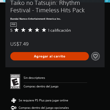
Taiko no Tatsujin: Rhythm 
Festival - Timeless Hits Pack
Bandai Namco Entertainment America Inc.
PS5
5
1 calificación
C
a
l
US$7.49
i
f
i
Agregar al carrito
c
a
c
i
ó
Sin descriptores
n
p
Compras dentro del juego
r
o
m
Se requiere PS Plus para jugar online
e
d
Compras dentro del juego opcionales
i