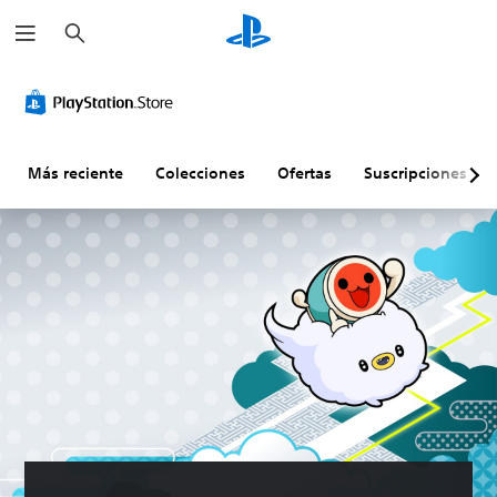
B
u
s
c
a
r
Más reciente
Colecciones
Ofertas
Suscripciones