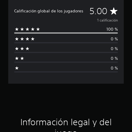
i
o
C
5.00
Calificación global de los jugadores
n
e
a
1 calificación
s
100 %
l
0 %
i
0 %
f
0 %
i
0 %
c
a
c
i
ó
Información legal y del
n