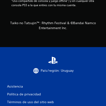
“Uso compartido de consola y juego offline”) y en cualquier otra 
o
consola PS5 a la que entres con tu misma cuenta.
e
s
Taiko no Tatsujin™: Rhythm Festival & ©Bandai Namco
Entertainment Inc.
t
r
e
l
l
País/región: Uruguay
a
s
Asistencia
e
Política de privacidad
n
Términos de uso del sitio web