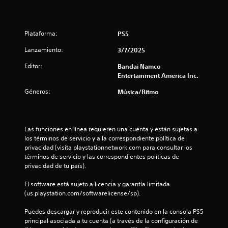
t
r
Plataforma:
PS5
e
Lanzamiento:
3/7/2025
Editor:
l
Bandai Namco
Entertainment America Inc.
l
Géneros:
Música/Ritmo
a
d
Las funciones en línea requieren una cuenta y están sujetas a 
los términos de servicio y a la correspondiente política de 
e
privacidad (visita playstationnetwork.com para consultar los 
términos de servicio y las correspondientes políticas de 
c
privacidad de tu país).
i
El software está sujeto a licencia y garantía limitada 
(us.playstation.com/softwarelicense/sp).
n
Puedes descargar y reproducir este contenido en la consola PS5 
c
principal asociada a tu cuenta (a través de la configuración de 