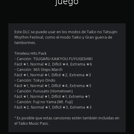
juego
p
r
o
Este DLC se puede usar en los modos de Taiko no Tatsujin:
Rhythm Festival, como el modo Taiko y Gran guerra de
m
tamborines.
e
Timeless Hits Pack
- Canción: TSUGARU KAIKYOU FUYUGESHIKI
d
Fácil ★1, Normal ★2, Difícil ★4, Extrema ★6
- Canción: 365 Steps March
i
Fácil ★1, Normal ★1, Difícil ★2, Extrema ★3
- Canción: Tokyo Ondo
o
Fácil ★1, Normal ★1, Difícil ★4, Extrema ★5
- Canción: Furusato (Hometown)
:
Fácil ★1, Normal ★1, Difícil ★1, Extrema ★1
- Canción: Fuji no Yama (Mt. Fuji)
1
Fácil ★2, Normal ★1, Difícil ★3, Extrema ★3
e
* Es posible que estas canciones estén también incluidas en
el Taiko Music Pass.
s