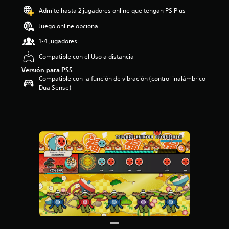
o
Admite hasta 2 jugadores online que tengan PS Plus
:
Juego online opcional
5
e
1-4 jugadores
s
t
Compatible con el Uso a distancia
r
Versión para PS5
e
Compatible con la función de vibración (control inalámbrico
l
DualSense)
l
a
s
d
e
c
i
n
c
o
e
s
t
r
e