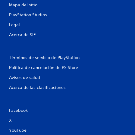
u
Mapa del sitio
n
PlayStation Studios
Legal
t
Acerca de SIE
o
t
Términos de servicio de PlayStation
a
Política de cancelación de PS Store
l
Avisos de salud
d
Acerca de las clasificaciones
e
1
Facebook
c
X
a
YouTube