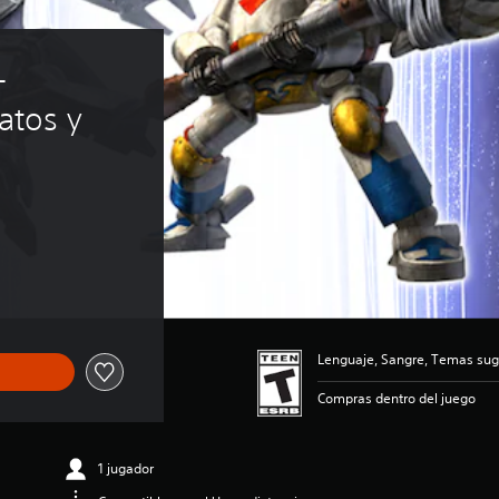
 
tos y 
Lenguaje, Sangre, Temas suge
Compras dentro del juego
1 jugador