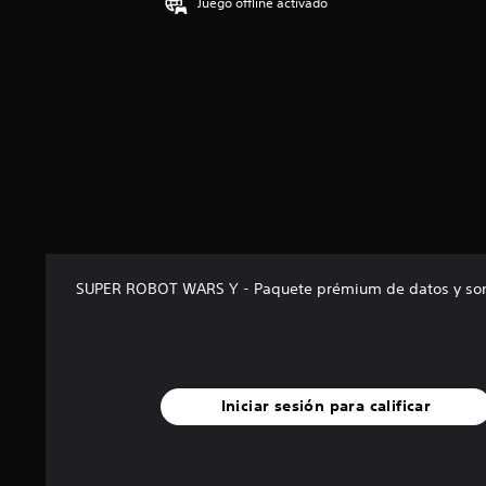
Juego offline activado
p
r
o
m
e
d
i
o
:
5
e
s
t
r
SUPER ROBOT WARS Y - Paquete prémium de datos y so
e
l
l
a
s
d
Iniciar sesión para calificar
e
c
i
n