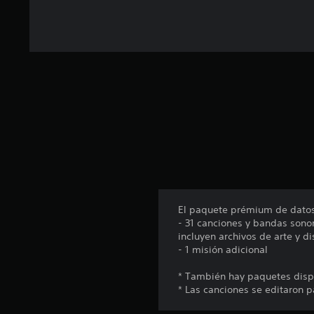
c
o
e
s
t
r
e
l
l
a
s
e
n
u
n
El paquete prémium de datos 
t
- 31 canciones y bandas sono
o
incluyen archivos de arte y d
t
- 1 misión adicional
a
l
* También hay paquetes disp
d
* Las canciones se editaron p
e
9