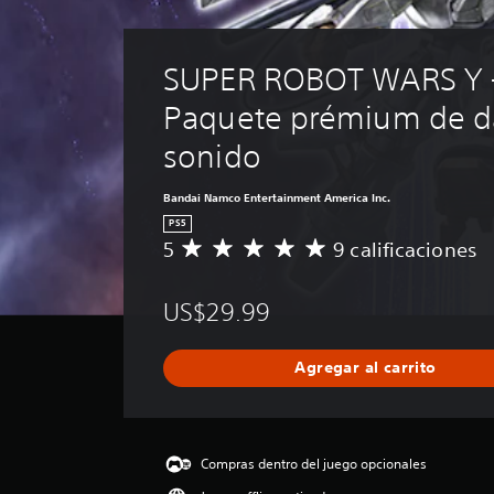
SUPER ROBOT WARS Y -
Paquete prémium de da
sonido
Bandai Namco Entertainment America Inc.
PS5
5
9 calificaciones
C
a
l
US$29.99
i
f
i
Agregar al carrito
c
a
c
i
ó
Compras dentro del juego opcionales
n