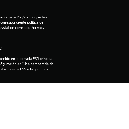
m
e
enta para PlayStation y están 
 correspondiente política de 
d
aystation.com/legal/privacy-
i
o
).
enido en la consola PS5 principal 
:
nfiguración de “Uso compartido de 
 otra consola PS5 a la que entres 
5
e
s
t
r
ST