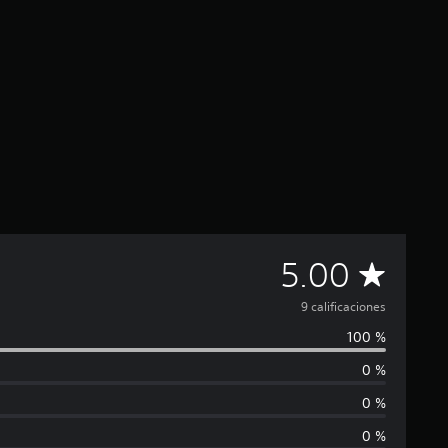
C
5.00
a
9 calificaciones
100 %
l
0 %
i
0 %
f
0 %