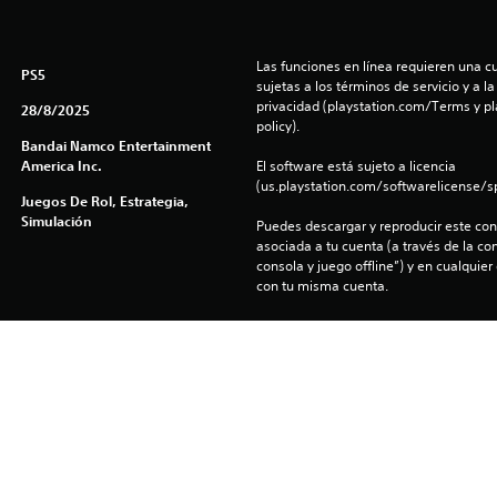
Las funciones en línea requieren una cu
PS5
sujetas a los términos de servicio y a la
privacidad (playstation.com/Terms y pl
28/8/2025
policy).
Bandai Namco Entertainment
America Inc.
El software está sujeto a licencia 
(us.playstation.com/softwarelicense/sp
Juegos De Rol, Estrategia,
Simulación
Puedes descargar y reproducir este cont
asociada a tu cuenta (a través de la co
consola y juego offline”) y en cualquier
con tu misma cuenta.
©1981MOVIE INTERNATIONAL/SHIGEO TSUBOTA
©SUNRISE
©SUNRISE・MBS
©SUNRISE・BANDAI VISUAL
©SUNRISE/PROJECT ANGE
SUNRISE/PROJECT L-GEASS Character Design ©2006-2017 CLAMP・