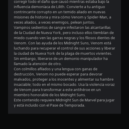
m
corregir todo el daño que causó mientras estaba bajo la
influencia demoníaca de Lilith. Convierte a tu antiguo
e
contrincante corrupto en un temido aliado en nuevas
misiones de historia y mira cómo Venom y Spider-Man, a
d
veces aliados, a veces enemigos, pelean juntos.
Vampiros sedientos de sangre infestaron las alcantarillas
i
de la Ciudad de Nueva York, pero incluso ellos tiemblan de
miedo cuando ven las garras negras y los filosos dientes de
o
Venom. Con las ayuda de los Midnight Suns, Venom está
luchando para recuperar el control de sus acciones y liberar
:
la ciudad de Nueva York de la plaga de muertos vivientes.
Sin embargo, liberarse de un demonio manipulador ha
4
llamado la atención de otro.
Con colmillos afilados y una lengua con ganas de
.
destrucción, Venom no puede esperar para devorar
malvados, proteger a los inocentes y alimentar su hambre
3
insaciable; todo en el mismo bocado. Usa la violencia voraz
de Venom para transformar a este antihéroe en un
miembro honorable de los Midnight Suns.
5
Este contenido requiere Midnight Sun de Marvel para jugar
y está incluido con el Pase de Temporada.
e
s