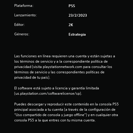
t
Plataforma:
PS5
r
Lanzamiento:
23/2/2023
e
Editor:
2K
l
Géneros:
Estrategia
l
a
Las funciones en línea requieren una cuenta y están sujetas a 
los términos de servicio y a la correspondiente política de 
s
privacidad (visita playstationnetwork.com para consultar los 
términos de servicio y las correspondientes políticas de 
d
privacidad de tu país).
e
El software está sujeto a licencia y garantía limitada 
(us.playstation.com/softwarelicense/sp).
c
Puedes descargar y reproducir este contenido en la consola PS5 
i
principal asociada a tu cuenta (a través de la configuración de 
“Uso compartido de consola y juego offline”) y en cualquier otra 
n
consola PS5 a la que entres con tu misma cuenta.
c