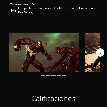
Versión para PS5
o
Compatible con la función de vibración (control inalámbrico
:
DualSense)
4
.
3
5
e
s
t
r
e
l
l
a
s
d
e
c
i
n
c
o
Calificaciones
e
s