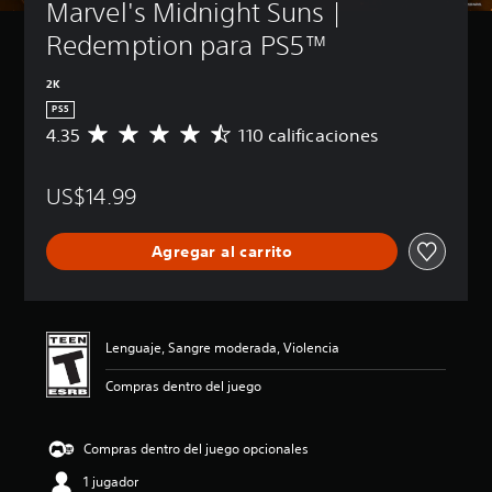
Marvel's Midnight Suns | 
Redemption para PS5™
2K
PS5
4.35
110 calificaciones
C
a
l
US$14.99
i
f
i
Agregar al carrito
c
a
c
i
ó
Lenguaje, Sangre moderada, Violencia
n
p
Compras dentro del juego
r
o
m
Compras dentro del juego opcionales
e
d
1 jugador
i