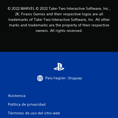
o
© 2022 MARVEL © 2022 Take-Two Interactive Software, Inc.,
2K, Firaxis Games and their respective logos are all
e
trademarks of Take-Two Interactive Software, Inc. All other
marks and trademarks are the property of their respective
s
owners. All rights reserved.
t
r
e
l
l
País/región: Uruguay
a
s
Asistencia
Política de privacidad
e
Términos de uso del sitio web
n