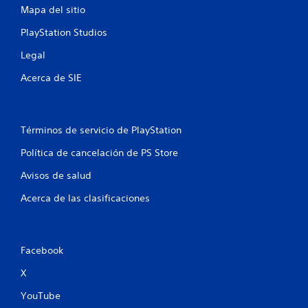
Mapa del sitio
u
PlayStation Studios
n
Legal
t
Acerca de SIE
o
t
Términos de servicio de PlayStation
a
Política de cancelación de PS Store
l
Avisos de salud
d
Acerca de las clasificaciones
e
1
Facebook
1
X
0
YouTube