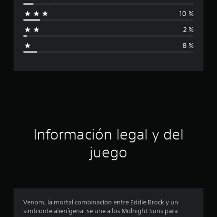
i
f
i
10 %
f
c
a
2 %
i
c
8 %
i
c
o
n
e
a
s
c
i
ó
Información legal y del
n
juego
p
r
o
Venom, la mortal combinación entre Eddie Brock y un
simbionte alienígena, se une a los Midnight Suns para