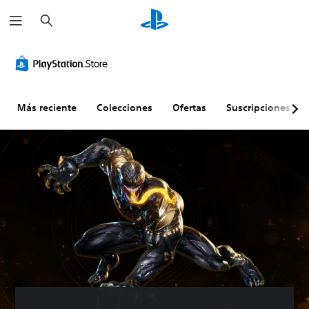
B
u
s
c
a
r
Más reciente
Colecciones
Ofertas
Suscripciones