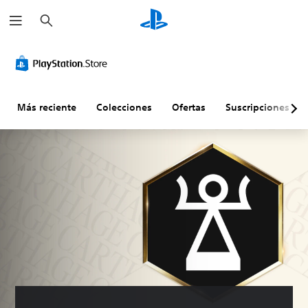
B
u
s
c
a
r
Más reciente
Colecciones
Ofertas
Suscripciones