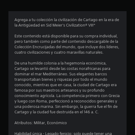
r
o
Agrega a tu colección la civilización de Cartago en la era de
la Antigüedad en Sid Meier's Civilization® VII!*
m
Este contenido está disponible para su compra individual,
e
pero también como parte del contenido descargable de la
Colección Encrucijadas del mundo, que incluye dos líderes,
d
cuatro civilizaciones y cuatro maravillas naturales.
i
De una humilde colonia a la hegemonía económica,
Cartago se levantó desde las costas norafricanas para
o
dominar el mar Mediterráneo. Sus elegantes barcos
transportaban bienes y riquezas por todo el mundo
:
conocido, mientras que en casa, la ciudad de Cartago era
famosa por sus maestros artesanos y su profundo
3
conocimiento agrícola. La competencia primero con Grecia
y luego con Roma, perfeccionó a reconocidos generales y
.
una poderosa marina. Sin embargo, la guerra fue el fin de
Cartago y la ciudad fue destruida en el 146 a. C.
5
Atributos: Militar, Económico
e
Habilidad única - Legado fenicio: solo puede tener una