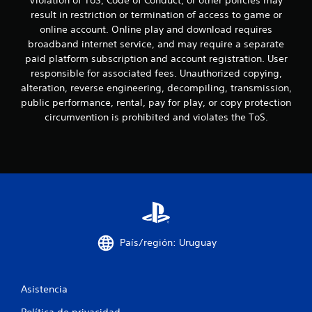
0
result in restriction or termination of access to game or
c
online account. Online play and download requires
broadband internet service, and may require a separate
a
paid platform subscription and account registration. User
responsible for associated fees. Unauthorized copying,
l
alteration, reverse engineering, decompiling, transmission,
public performance, rental, pay for play, or copy protection
i
circumvention is prohibited and violates the ToS.
f
i
c
a
c
País/región: Uruguay
i
o
Asistencia
Política de privacidad