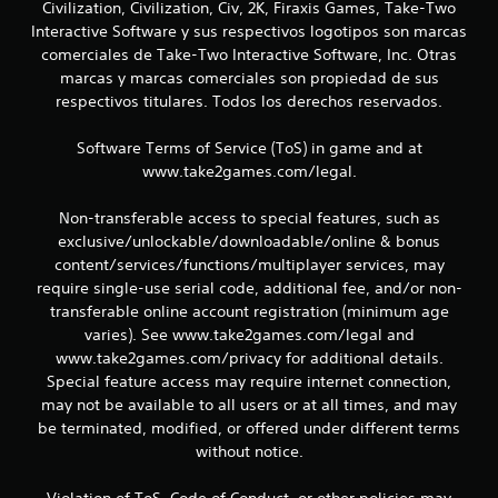
Civilization, Civilization, Civ, 2K, Firaxis Games, Take-Two
e
Interactive Software y sus respectivos logotipos son marcas
n
comerciales de Take-Two Interactive Software, Inc. Otras
marcas y marcas comerciales son propiedad de sus
u
respectivos titulares. Todos los derechos reservados.
n
Software Terms of Service (ToS) in game and at
www.take2games.com/legal.
t
o
Non-transferable access to special features, such as
exclusive/unlockable/downloadable/online & bonus
t
content/services/functions/multiplayer services, may
require single-use serial code, additional fee, and/or non-
a
transferable online account registration (minimum age
varies). See www.take2games.com/legal and
l
www.take2games.com/privacy for additional details.
d
Special feature access may require internet connection,
may not be available to all users or at all times, and may
e
be terminated, modified, or offered under different terms
without notice.
4
Violation of ToS, Code of Conduct, or other policies may