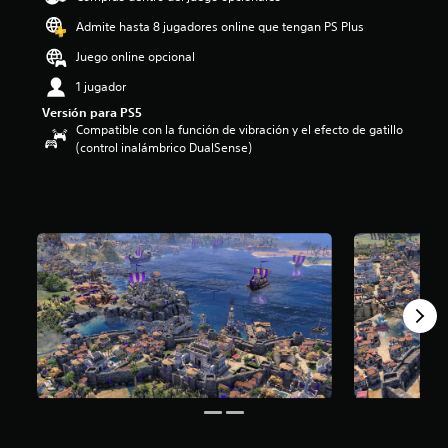
o
Admite hasta 8 jugadores online que tengan PS Plus
:
3
Juego online opcional
.
1 jugador
5
e
Versión para PS5
s
Compatible con la función de vibración y el efecto de gatillo
t
(control inalámbrico DualSense)
r
e
l
l
a
s
d
e
c
i
n
c
o
e
s
t