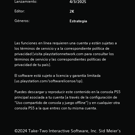
Lanzamiento:
4/3/2025
n
Editor:
2K
c
Géneros:
Estrategia
o
e
Las funciones en línea requieren una cuenta y están sujetas a 
s
los términos de servicio y a la correspondiente política de 
privacidad (visita playstationnetwork.com para consultar los 
t
términos de servicio y las correspondientes políticas de 
privacidad de tu país).
r
El software está sujeto a licencia y garantía limitada 
(us.playstation.com/softwarelicense/sp).
e
Puedes descargar y reproducir este contenido en la consola PS5 
l
principal asociada a tu cuenta (a través de la configuración de 
“Uso compartido de consola y juego offline”) y en cualquier otra 
l
consola PS5 a la que entres con tu misma cuenta.
a
s
©2024 Take-Two Interactive Software, Inc. Sid Meier’s