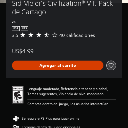
Sid Meier's Civilization® VII: Pack 
de Cartago
2K
PS4
PS5
3.5
40 calificaciones
C
a
l
US$4.99
i
f
i
Agregar al carrito
c
a
c
i
ó
Lenguaje moderado, Referencia a tabaco y alcohol,
n
Temas sugerentes, Violencia de nivel moderado
p
r
Compras dentro del juego, Los usuarios interactúan
o
m
e
Se requiere PS Plus para jugar online
d
Compras dentro del juego opcionales
i