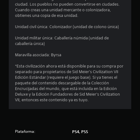
ciudad. Los pueblos no pueden convertirse en ciudades.
s
Cuando creas una unidad mercante o colonizadora,
obtienes una copia de esa unidad.
t
Unidad civil única: Colonizador (unidad de colono única)
r
Unidad militar única: Caballería númida (unidad de
e
caballería única)
l
Maravilla asociada: Byrsa
l
*Esta civilización ahora está disponible para su compra por
separado para propietarios de Sid Meier's Civilization VII
a
Edición Estándar (requiere el juego base). Si ya tienes el
paquete del contenido descargable de la Colección
s
Encrucijadas del mundo, que está incluida en la Edición
Deluxe y la Edición Fundadores de Sid Meier's Civilization
d
VII, entonces este contenido ya es tuyo.
e
c
Plataforma:
PS4, PS5
i