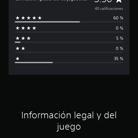
c
a
a
40 calificaciones
c
60 %
i
l
o
0 %
n
i
e
5 %
s
f
0 %
i
35 %
c
a
c
i
ó
Información legal y del
n
juego
p