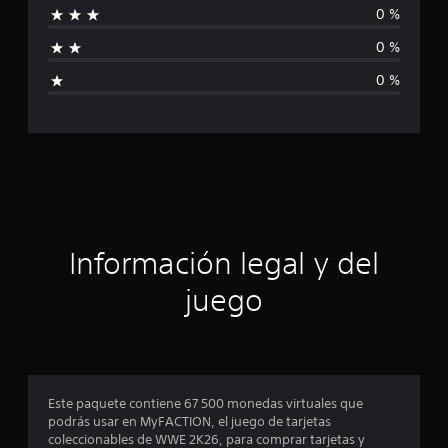
i
0 %
o
f
n
0 %
e
i
s
0 %
c
a
c
i
ó
Información legal y del
n
juego
p
r
o
Este paquete contiene 67 500 monedas virtuales que
podrás usar en MyFACTION, el juego de tarjetas
m
coleccionables de WWE 2K26, para comprar tarjetas y