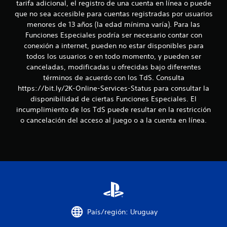
tarifa adicional, el registro de una cuenta en línea o puede
t
que no sea accesible para cuentas registradas por usuarios
a
menores de 13 años (la edad mínima varía). Para las
Funciones Especiales podría ser necesario contar con
l
conexión a internet, pueden no estar disponibles para
todos los usuarios o en todo momento, y pueden ser
d
canceladas, modificadas u ofrecidas bajo diferentes
términos de acuerdo con los TdS. Consulta
e
https://bit.ly/2K-Online-Services-Status para consultar la
1
disponibilidad de ciertas Funciones Especiales. El
incumplimiento de los TdS puede resultar en la restricción
c
o cancelación del acceso al juego o a la cuenta en línea.
a
l
i
f
i
País/región: Uruguay