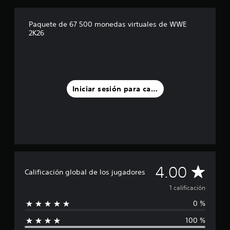
l
l
a
Paquete de 67 500 monedas virtuales de WWE
s
2K26
e
n
u
n
t
o
Iniciar sesión para calificar
t
a
l
d
e
1
c
a
C
l
4.00
Calificación global de los jugadores
i
a
f
1 calificación
i
0 %
c
l
a
100 %
c
i