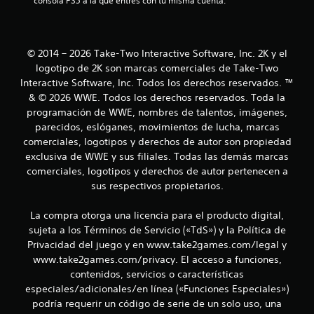
consola PS5 a la que entres con tu misma cuenta.
r
e
© 2014 – 2026 Take-Two Interactive Software, Inc. 2K y el
l
logotipo de 2K son marcas comerciales de Take-Two
Interactive Software, Inc. Todos los derechos reservados. ™
l
& © 2026 WWE. Todos los derechos reservados. Toda la
programación de WWE, nombres de talentos, imágenes,
a
parecidos, eslóganes, movimientos de lucha, marcas
s
comerciales, logotipos y derechos de autor son propiedad
exclusiva de WWE y sus filiales. Todas las demás marcas
e
comerciales, logotipos y derechos de autor pertenecen a
sus respectivos propietarios.
n
La compra otorga una licencia para el producto digital,
u
sujeta a los Términos de Servicio («TdS») y la Política de
n
Privacidad del juego y en www.take2games.com/legal y
www.take2games.com/privacy. El acceso a funciones,
t
contenidos, servicios o características
especiales/adicionales/en línea («Funciones Especiales»)
o
podría requerir un código de serie de un solo uso, una