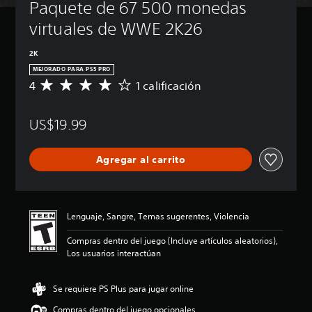
Paquete de 67 500 monedas 
virtuales de WWE 2K26
2K
MEJORADO PARA PS5 PRO
4
1 calificación
C
a
l
US$19.99
i
f
i
Agregar al carrito
c
a
c
i
ó
Lenguaje, Sangre, Temas sugerentes, Violencia
n
p
Compras dentro del juego (Incluye artículos aleatorios),
r
Los usuarios interactúan
o
m
e
Se requiere PS Plus para jugar online
d
Compras dentro del juego opcionales
i