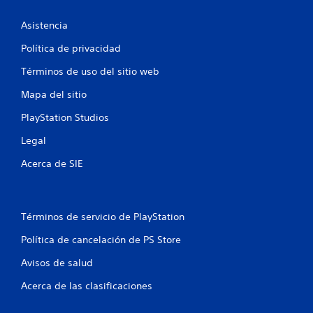
c
Asistencia
a
Política de privacidad
c
Términos de uso del sitio web
i
Mapa del sitio
o
PlayStation Studios
n
Legal
e
Acerca de SIE
s
Términos de servicio de PlayStation
Política de cancelación de PS Store
Avisos de salud
Acerca de las clasificaciones