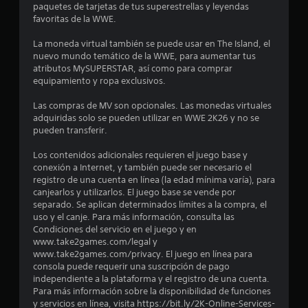
paquetes de tarjetas de tus superestrellas y leyendas
e
favoritas de la WWE.
d
La moneda virtual también se puede usar en The Island, el
nuevo mundo temático de la WWE, para aumentar tus
i
atributos MySUPERSTAR, así como para comprar
equipamiento y ropa exclusivos.
o
Las compras de MV son opcionales. Las monedas virtuales
:
adquiridas solo se pueden utilizar en WWE 2K26 y no se
pueden transferir.
1
Los contenidos adicionales requieren el juego base y
e
conexión a Internet, y también puede ser necesario el
registro de una cuenta en línea (la edad mínima varía), para
s
canjearlos y utilizarlos. El juego base se vende por
separado. Se aplican determinados límites a la compra, el
uso y el canje. Para más información, consulta las
t
Condiciones del servicio en el juego y en
www.take2games.com/legal y
r
www.take2games.com/privacy. El juego en línea para
consola puede requerir una suscripción de pago
e
independiente a la plataforma y el registro de una cuenta.
Para más información sobre la disponibilidad de funciones
l
y servicios en línea, visita https://bit.ly/2K-Online-Services-