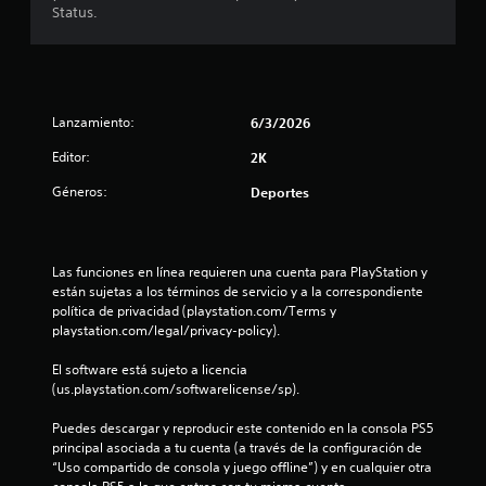
Status.
l
a
d
Lanzamiento:
6/3/2026
e
Editor:
2K
c
Géneros:
Deportes
i
n
Las funciones en línea requieren una cuenta para PlayStation y 
están sujetas a los términos de servicio y a la correspondiente 
c
política de privacidad (playstation.com/Terms y 
playstation.com/legal/privacy-policy).
o
El software está sujeto a licencia 
e
(us.playstation.com/softwarelicense/sp).
s
Puedes descargar y reproducir este contenido en la consola PS5 
principal asociada a tu cuenta (a través de la configuración de 
t
“Uso compartido de consola y juego offline”) y en cualquier otra 