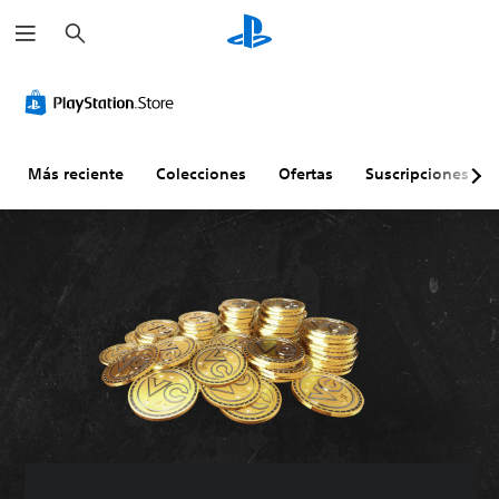
B
u
s
c
a
r
Más reciente
Colecciones
Ofertas
Suscripciones