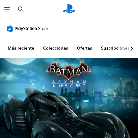
B
u
s
c
a
r
Más reciente
Colecciones
Ofertas
Suscripciones