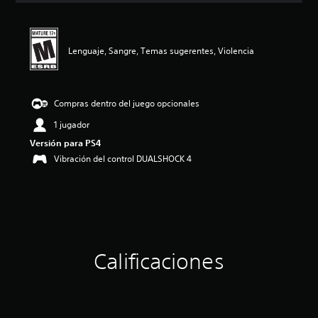
i
ó
n
p
Lenguaje, Sangre, Temas sugerentes, Violencia
r
o
m
e
Compras dentro del juego opcionales
d
1 jugador
i
o
Versión para PS4
:
Vibración del control DUALSHOCK 4
4
.
7
5
e
s
t
r
Calificaciones
e
l
l
a
s