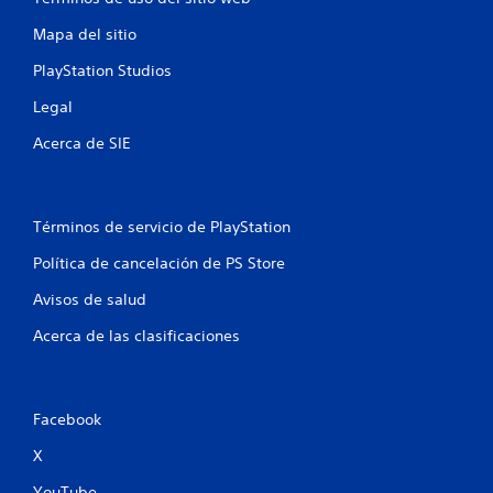
o
Mapa del sitio
e
PlayStation Studios
s
Legal
t
Acerca de SIE
r
e
Términos de servicio de PlayStation
l
Política de cancelación de PS Store
l
Avisos de salud
a
Acerca de las clasificaciones
s
e
Facebook
n
X
YouTube