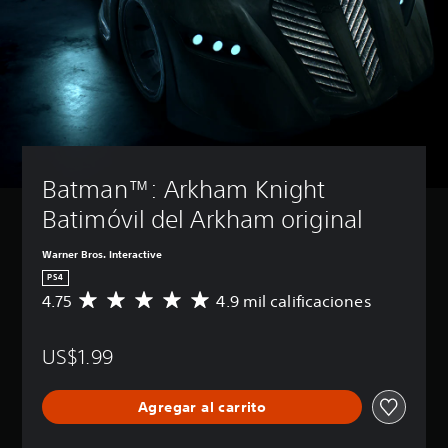
Batman™: Arkham Knight 
Batimóvil del Arkham original
Warner Bros. Interactive
PS4
4.75
4.9 mil calificaciones
C
a
l
US$1.99
i
f
i
Agregar al carrito
c
a
c