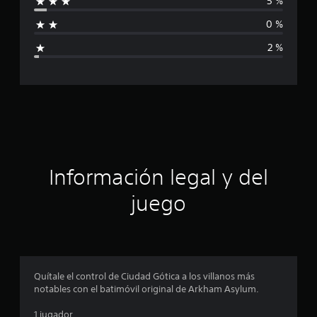
5 %
l
f
d
0 %
e
i
4
2 %
.
c
9
m
a
i
l
c
c
a
i
l
i
ó
f
Información legal y del
i
n
c
juego
a
p
c
i
o
r
n
e
o
Quítale el control de Ciudad Gótica a los villanos más
s
notables con el batimóvil original de Arkham Asylum.
m
1 jugador