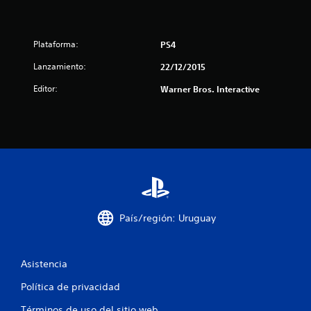
r
e
Plataforma:
PS4
l
Lanzamiento:
22/12/2015
l
Editor:
Warner Bros. Interactive
a
s
d
e
c
País/región: Uruguay
i
n
Asistencia
c
Política de privacidad
Términos de uso del sitio web