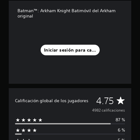
d
Batman™: Arkham Knight Batimóvil del Arkham
e
original
c
i
n
c
o
e
Iniciar sesión para calificar
s
t
r
e
l
l
a
s
e
C
4.75
Calificación global de los jugadores
n
u
a
4982 calificaciones
n
t
87 %
l
o
t
6 %
i
a