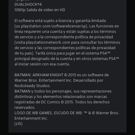
e
DUALSHOCK®4
1080p Salida de video en HD
d
El software está sujeto a licencia y garantía limitada
i
(us.playstation.com/softwarelicense/sp). Las funciones en
línea requieren una cuenta y están sujetas a los términos
o
de servicio y a la correspondiente política de privacidad
(visita playstationnetwork.com para consultar los términos
:
de servicio y las correspondientes políticas de privacidad
de tu país). Tarifa única para jugar en el sistema PS4™
4
principal designado de la cuenta y en otros sistemas PS4™
al iniciar sesión con esa cuenta.
.
BATMAN: ARKHAM KNIGHT © 2015 es un software de
7
Warner Bros. Entertainment Inc. Desarrollado por
Rocksteady Studios.
BATMAN y todos los personajes, sus representaciones
5
distintivas y los elementos relacionados son marcas
registradas de DC Comics © 2015. Todos los derechos
e
reservados.
LOGO DE WB GAMES, ESCUDO DE WB: ™ & © Warner Bros.
s
Entertainment Inc.
(s15)
t