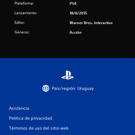
Plataforma:
PS4
e
Lanzamiento:
18/8/2015
l
Editor:
Warner Bros. Interactive
l
Géneros:
Acción
a
s
d
e
c
País/región: Uruguay
i
n
Asistencia
Política de privacidad
c
Términos de uso del sitio web
o