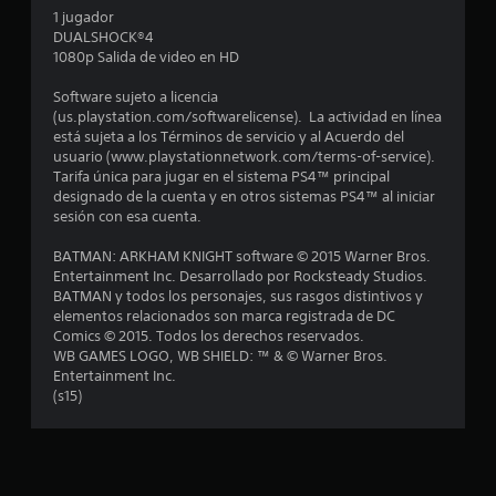
1 jugador
d
DUALSHOCK®4
1080p Salida de video en HD
i
Software sujeto a licencia
o
(us.playstation.com/softwarelicense). La actividad en línea
está sujeta a los Términos de servicio y al Acuerdo del
:
usuario (www.playstationnetwork.com/terms-of-service).
Tarifa única para jugar en el sistema PS4™ principal
4
designado de la cuenta y en otros sistemas PS4™ al iniciar
sesión con esa cuenta.
.
BATMAN: ARKHAM KNIGHT software © 2015 Warner Bros.
7
Entertainment Inc. Desarrollado por Rocksteady Studios.
BATMAN y todos los personajes, sus rasgos distintivos y
elementos relacionados son marca registrada de DC
8
Comics © 2015. Todos los derechos reservados.
WB GAMES LOGO, WB SHIELD: ™ & © Warner Bros.
e
Entertainment Inc.
(s15)
s
t
r