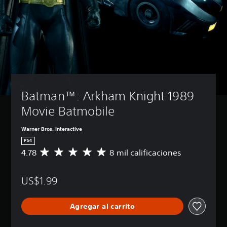
Batman™: Arkham Knight 1989 
Movie Batmobile
Warner Bros. Interactive
PS4
4.78
8 mil calificaciones
C
a
l
US$1.99
i
f
i
Agregar al carrito
c
a
c