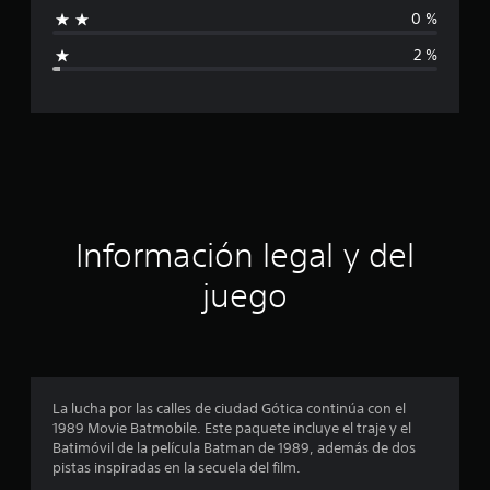
f
l
0 %
d
i
e
2 %
8
c
m
i
a
l
c
c
a
l
i
i
f
ó
i
Información legal y del
c
n
a
juego
c
i
p
o
n
r
e
s
o
La lucha por las calles de ciudad Gótica continúa con el
1989 Movie Batmobile. Este paquete incluye el traje y el
m
Batimóvil de la película Batman de 1989, además de dos
pistas inspiradas en la secuela del film.
e