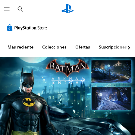
B
u
s
c
a
r
Más reciente
Colecciones
Ofertas
Suscripciones