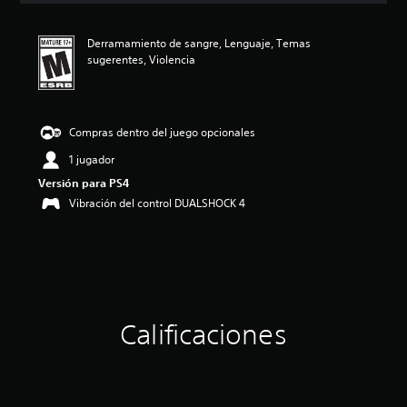
i
ó
Derramamiento de sangre, Lenguaje, Temas
n
sugerentes, Violencia
p
r
o
m
e
Compras dentro del juego opcionales
d
1 jugador
i
o
Versión para PS4
:
Vibración del control DUALSHOCK 4
4
.
7
8
e
s
t
r
Calificaciones
e
l
l
a
s