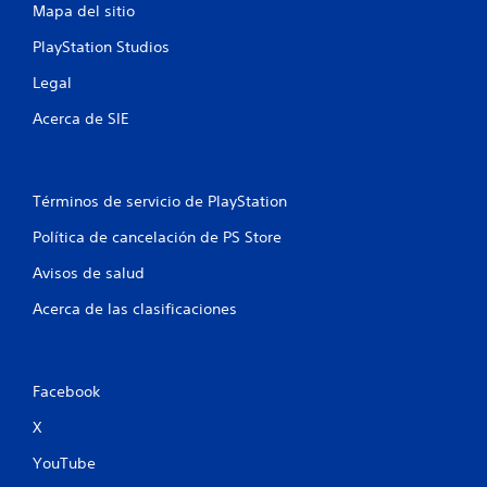
Mapa del sitio
e
PlayStation Studios
s
Legal
t
Acerca de SIE
r
e
Términos de servicio de PlayStation
l
Política de cancelación de PS Store
l
Avisos de salud
a
Acerca de las clasificaciones
s
e
Facebook
n
X
YouTube
u