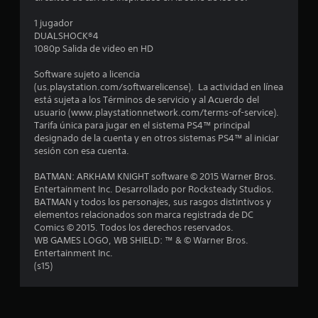
e
1 jugador
d
DUALSHOCK®4
1080p Salida de video en HD
i
Software sujeto a licencia
o
(us.playstation.com/softwarelicense). La actividad en línea
está sujeta a los Términos de servicio y al Acuerdo del
:
usuario (www.playstationnetwork.com/terms-of-service).
Tarifa única para jugar en el sistema PS4™ principal
4
designado de la cuenta y en otros sistemas PS4™ al iniciar
sesión con esa cuenta.
.
BATMAN: ARKHAM KNIGHT software © 2015 Warner Bros.
7
Entertainment Inc. Desarrollado por Rocksteady Studios.
BATMAN y todos los personajes, sus rasgos distintivos y
elementos relacionados son marca registrada de DC
6
Comics © 2015. Todos los derechos reservados.
WB GAMES LOGO, WB SHIELD: ™ & © Warner Bros.
e
Entertainment Inc.
(s15)
s
t