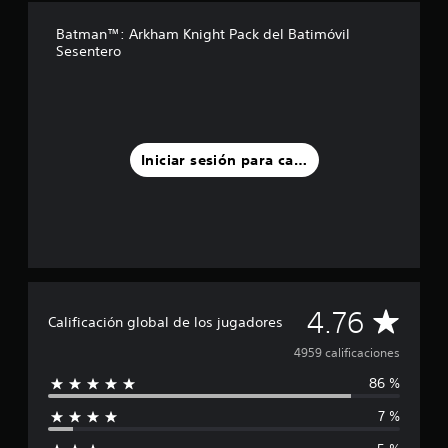
d
Batman™: Arkham Knight Pack del Batimóvil
e
Sesentero
c
i
n
c
o
e
Iniciar sesión para calificar
s
t
r
e
l
l
a
s
e
C
4.76
Calificación global de los jugadores
n
u
a
4959 calificaciones
n
t
86 %
l
o
t
7 %
i
a