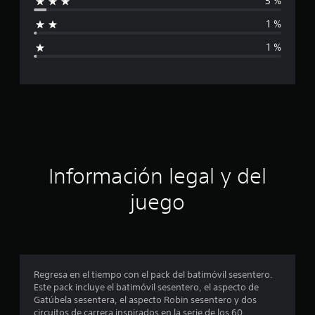
5 %
l
f
d
1 %
e
i
4
1 %
.
c
9
m
a
i
l
c
c
a
i
l
i
ó
f
Información legal y del
i
n
c
juego
a
p
c
i
o
r
n
e
o
Regresa en el tiempo con el pack del batimóvil sesentero.
s
Este pack incluye el batimóvil sesentero, el aspecto de
m
Gatúbela sesentera, el aspecto Robin sesentero y dos
circuitos de carrera inspirados en la serie de los 60.