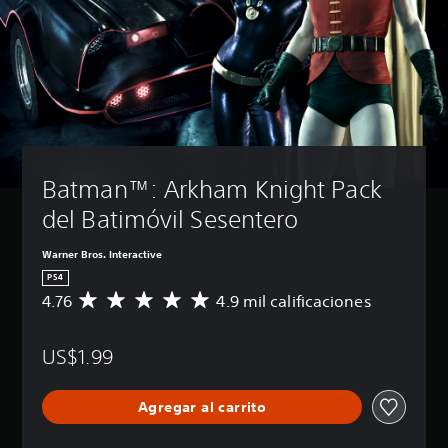
Batman™: Arkham Knight Pack 
del Batimóvil Sesentero
Warner Bros. Interactive
PS4
4.76
4.9 mil calificaciones
C
a
l
US$1.99
i
f
i
Agregar al carrito
c
a
c