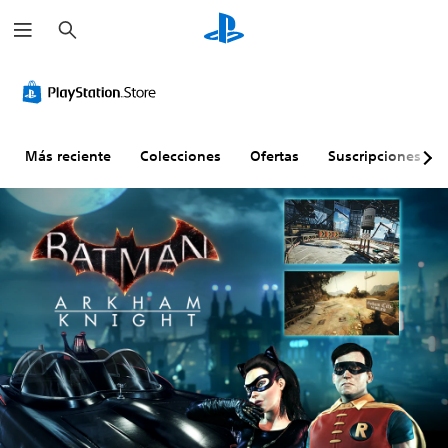
B
u
s
c
a
r
Más reciente
Colecciones
Ofertas
Suscripciones