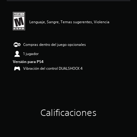
i
ó
n
p
Lenguaje, Sangre, Temas sugerentes, Violencia
r
o
m
e
Compras dentro del juego opcionales
d
1 jugador
i
o
Versión para PS4
:
Vibración del control DUALSHOCK 4
4
.
7
6
e
s
t
r
Calificaciones
e
l
l
a
s