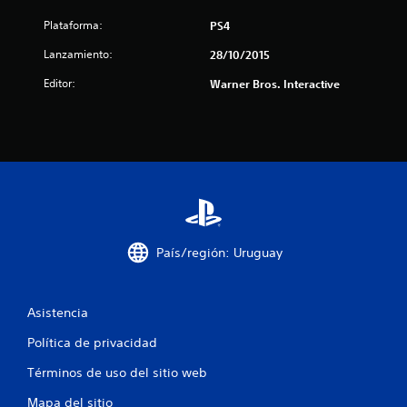
r
Plataforma:
PS4
e
Lanzamiento:
28/10/2015
l
Editor:
Warner Bros. Interactive
l
a
s
d
e
País/región: Uruguay
c
i
Asistencia
n
Política de privacidad
Términos de uso del sitio web
c
Mapa del sitio