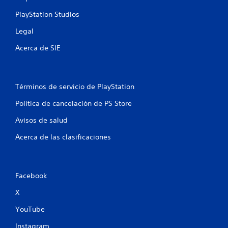
o
PlayStation Studios
e
Legal
s
Acerca de SIE
t
r
Términos de servicio de PlayStation
e
Política de cancelación de PS Store
l
Avisos de salud
l
Acerca de las clasificaciones
a
s
Facebook
e
X
n
YouTube
Instagram