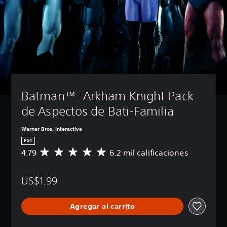
Batman™: Arkham Knight Pack 
de Aspectos de Bati-Familia
Warner Bros. Interactive
PS4
4.79
6.2 mil calificaciones
C
a
l
US$1.99
i
f
i
Agregar al carrito
c
a
c