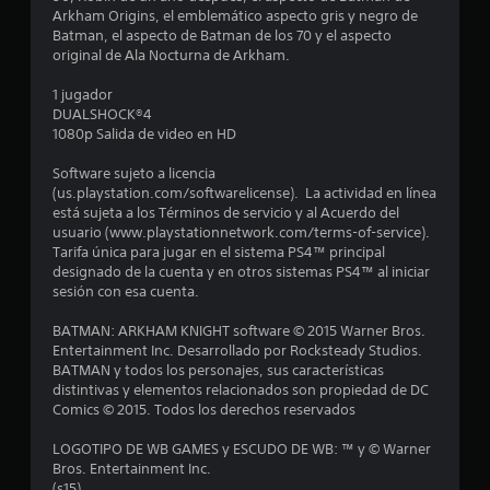
e
Arkham Origins, el emblemático aspecto gris y negro de
Batman, el aspecto de Batman de los 70 y el aspecto
d
original de Ala Nocturna de Arkham.
i
1 jugador
DUALSHOCK®4
o
1080p Salida de video en HD
:
Software sujeto a licencia
(us.playstation.com/softwarelicense). La actividad en línea
4
está sujeta a los Términos de servicio y al Acuerdo del
usuario (www.playstationnetwork.com/terms-of-service).
.
Tarifa única para jugar en el sistema PS4™ principal
designado de la cuenta y en otros sistemas PS4™ al iniciar
7
sesión con esa cuenta.
BATMAN: ARKHAM KNIGHT software © 2015 Warner Bros.
9
Entertainment Inc. Desarrollado por Rocksteady Studios.
BATMAN y todos los personajes, sus características
e
distintivas y elementos relacionados son propiedad de DC
Comics © 2015. Todos los derechos reservados
s
LOGOTIPO DE WB GAMES y ESCUDO DE WB: ™ y © Warner
t
Bros. Entertainment Inc.
(s15)