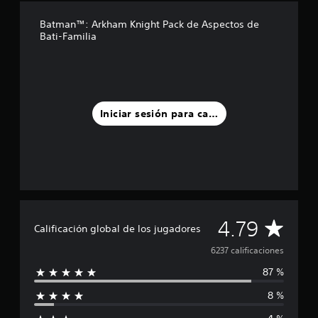
d
Batman™: Arkham Knight Pack de Aspectos de
e
Bati-Familia
c
i
n
c
o
e
Iniciar sesión para calificar
s
t
r
e
l
l
a
s
e
C
4.79
Calificación global de los jugadores
n
u
a
6237 calificaciones
n
t
87 %
l
o
t
8 %
i
a