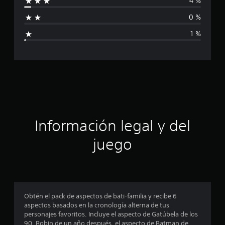
4 %
l
f
d
0 %
e
i
6
1 %
.
c
2
m
a
i
l
c
c
a
i
l
i
ó
f
Información legal y del
i
n
c
juego
a
p
c
i
o
r
n
e
o
Obtén el pack de aspectos de bati-familia y recibe 6
s
aspectos basados en la cronología alterna de tus
m
personajes favoritos. Incluye el aspecto de Gatúbela de los
90, Robin de un año después, el aspecto de Batman de