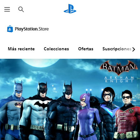
B
u
s
c
a
r
Más reciente
Colecciones
Ofertas
Suscripciones