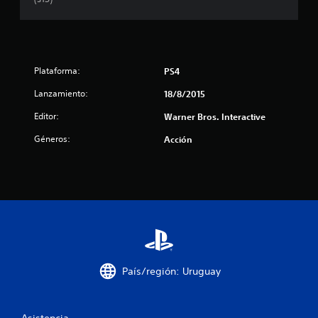
r
e
l
Plataforma:
PS4
l
Lanzamiento:
18/8/2015
a
Editor:
Warner Bros. Interactive
s
Géneros:
Acción
d
e
c
i
n
País/región: Uruguay
c