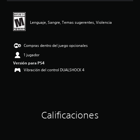
i
ó
n
p
Lenguaje, Sangre, Temas sugerentes, Violencia
r
o
m
e
Compras dentro del juego opcionales
d
1 jugador
i
o
Versión para PS4
:
Vibración del control DUALSHOCK 4
4
.
7
9
e
s
t
r
Calificaciones
e
l
l
a
s