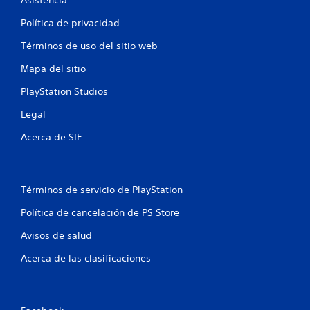
o
Asistencia
Política de privacidad
e
Términos de uso del sitio web
s
Mapa del sitio
t
PlayStation Studios
r
Legal
e
Acerca de SIE
l
l
Términos de servicio de PlayStation
a
Política de cancelación de PS Store
s
Avisos de salud
e
Acerca de las clasificaciones
n