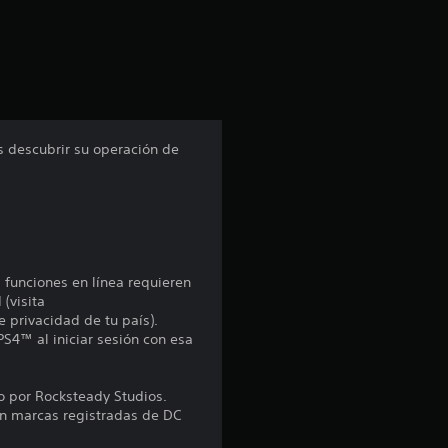
c
i
ó
n
 descubrir su operación de
p
r
o
s funciones en línea requieren
m
 (visita
e privacidad de tu país).
e
PS4™ al iniciar sesión con esa
d
 por Rocksteady Studios.
on marcas registradas de DC
i