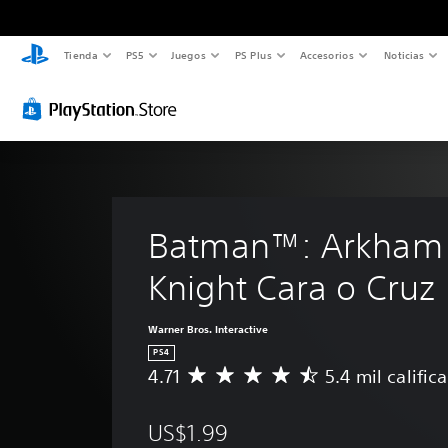
Tienda
PS5
Juegos
PS Plus
Accesorios
Noticias
Batman™: Arkham
Knight Cara o Cruz
Warner Bros. Interactive
PS4
4.71
5.4 mil calific
C
a
l
US$1.99
i