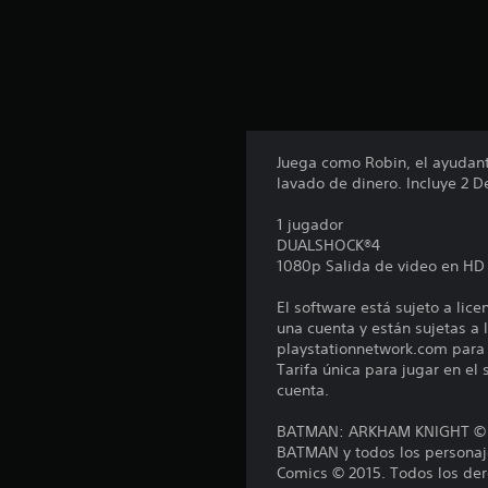
n
u
n
t
o
t
a
l
Juega como Robin, el ayudant
d
lavado de dinero. Incluye 2 D
e
5
1 jugador
.
DUALSHOCK®4
4
1080p Salida de video en HD
m
i
El software está sujeto a lic
l
una cuenta y están sujetas a l
c
playstationnetwork.com para c
a
Tarifa única para jugar en el
l
cuenta.
i
f
BATMAN: ARKHAM KNIGHT © 201
i
BATMAN y todos los personaje
c
Comics © 2015. Todos los der
a