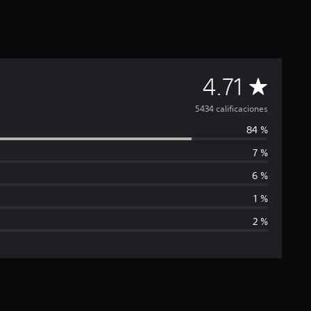
C
4.71
a
5434 calificaciones
84 %
l
7 %
i
6 %
f
1 %
2 %
i
c
a