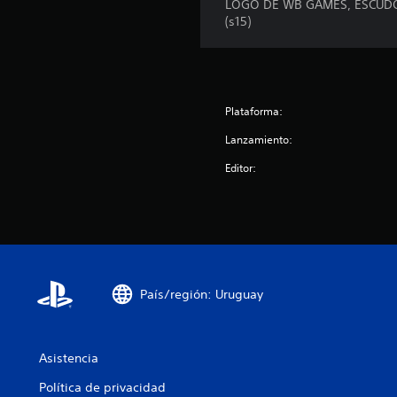
LOGO DE WB GAMES, ESCUDO D
c
(s15)
i
o
n
e
s
Plataforma:
Lanzamiento:
Editor:
País/región: Uruguay
Asistencia
Política de privacidad