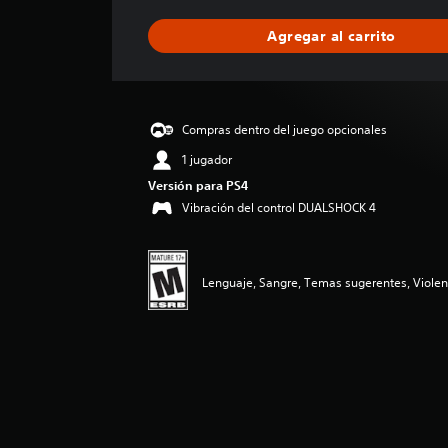
f
i
Agregar al carrito
c
a
c
i
ó
Compras dentro del juego opcionales
n
p
1 jugador
r
Versión para PS4
o
Vibración del control DUALSHOCK 4
m
e
d
i
Lenguaje, Sangre, Temas sugerentes, Violen
o
:
4
.
7
1
e
s
t