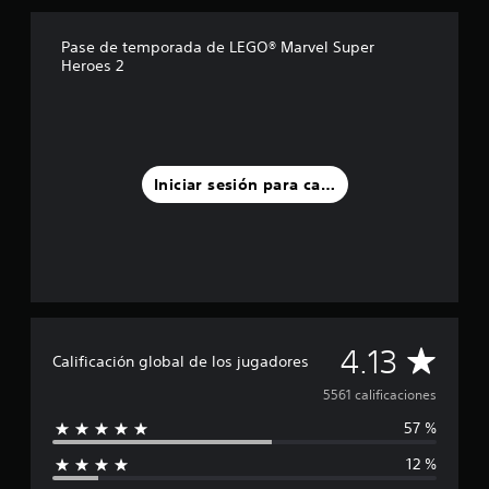
e
c
Pase de temporada de LEGO® Marvel Super
i
Heroes 2
n
c
o
e
s
t
Iniciar sesión para calificar
r
e
l
l
a
s
e
n
u
C
4.13
Calificación global de los jugadores
n
t
a
5561 calificaciones
o
t
57 %
l
a
l
12 %
i
d