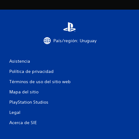
o
e
s
t
País/región: Uruguay
r
e
Asistencia
Política de privacidad
l
Términos de uso del sitio web
l
Mapa del sitio
a
PlayStation Studios
s
Legal
e
Acerca de SIE
n