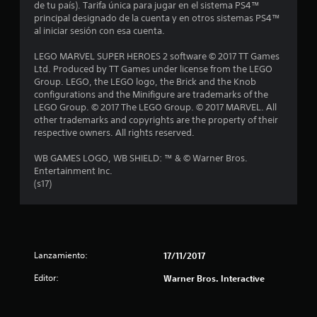
de tu país). Tarifa única para jugar en el sistema PS4™
r
principal designado de la cuenta y en otros sistemas PS4™
al iniciar sesión con esa cuenta.
e
LEGO MARVEL SUPER HEROES 2 software © 2017 TT Games
l
Ltd. Produced by TT Games under license from the LEGO
Group. LEGO, the LEGO logo, the Brick and the Knob
l
configurations and the Minifigure are trademarks of the
LEGO Group. © 2017 The LEGO Group. © 2017 MARVEL. All
a
other trademarks and copyrights are the property of their
respective owners. All rights reserved.
s
WB GAMES LOGO, WB SHIELD: ™ & © Warner Bros.
d
Entertainment Inc.
(s17)
e
c
i
Lanzamiento:
17/11/2017
n
Editor:
Warner Bros. Interactive
c