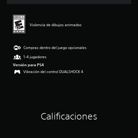
ó
n
p
r
o
Violencia de dibujos animados
m
e
d
i
Compras dentro del juego opcionales
o
1-4 jugadores
:
4
Versión para PS4
.
Vibración del control DUALSHOCK 4
1
3
e
s
t
r
e
l
Calificaciones
l
a
s
d