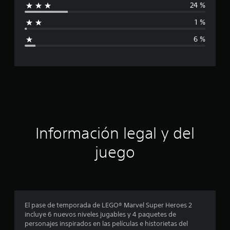
24 %
e
f
5
1 %
.
i
5
6 %
m
c
i
l
a
c
a
c
l
i
i
f
i
ó
c
Información legal y del
a
n
c
juego
i
p
o
n
r
e
s
o
El pase de temporada de LEGO® Marvel Super Heroes 2
incluye 6 nuevos niveles jugables y 4 paquetes de
m
personajes inspirados en las películas e historietas del