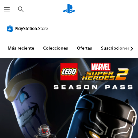
B
u
s
c
a
r
Más reciente
Colecciones
Ofertas
Suscripciones