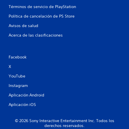
u
Términos de servicio de PlayStation
n
Política de cancelación de PS Store
t
Avisos de salud
o
Acerca de las clasificaciones
t
a
Facebook
l
X
d
YouTube
Instagram
e
Aplicación Android
5
Aplicación iOS
5
6
© 2026 Sony Interactive Entertainment Inc. Todos los
derechos reservados.