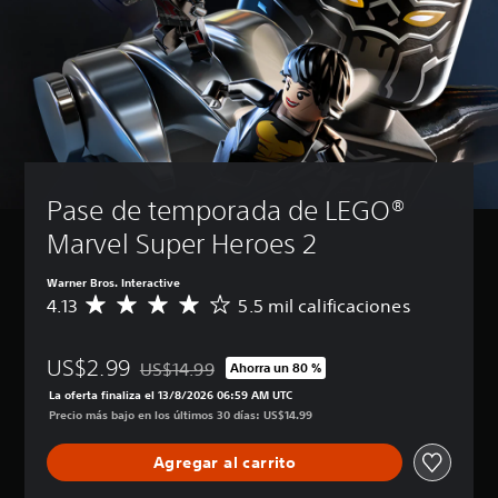
Pase de temporada de LEGO® 
Marvel Super Heroes 2
Warner Bros. Interactive
4.13
5.5 mil calificaciones
C
a
l
US$2.99
i
US$14.99
Ahorra un 80 %
Rebajado del precio original de US$14.99
f
La oferta finaliza el 13/8/2026 06:59 AM UTC
i
Precio más bajo en los últimos 30 días: US$14.99
c
a
Agregar al carrito
c
i