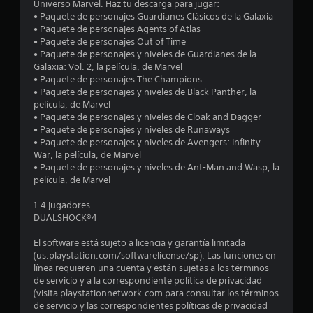
Universo Marvel. Haz tu descarga para jugar:
e
• Paquete de personajes Guardianes Clásicos de la Galaxia
• Paquete de personajes Agents of Atlas
d
• Paquete de personajes Out of Time
• Paquete de personajes y niveles de Guardianes de la
i
Galaxia: Vol. 2, la película, de Marvel
• Paquete de personajes The Champions
o
• Paquete de personajes y niveles de Black Panther, la
película, de Marvel
:
• Paquete de personajes y niveles de Cloak and Dagger
• Paquete de personajes y niveles de Runaways
4
• Paquete de personajes y niveles de Avengers: Infinity
War, la película, de Marvel
.
• Paquete de personajes y niveles de Ant-Man and Wasp, la
película, de Marvel
1
1-4 jugadores
DUALSHOCK®4
3
El software está sujeto a licencia y garantía limitada
e
(us.playstation.com/softwarelicense/sp). Las funciones en
línea requieren una cuenta y están sujetas a los términos
s
de servicio y a la correspondiente política de privacidad
(visita playstationnetwork.com para consultar los términos
t
de servicio y las correspondientes políticas de privacidad