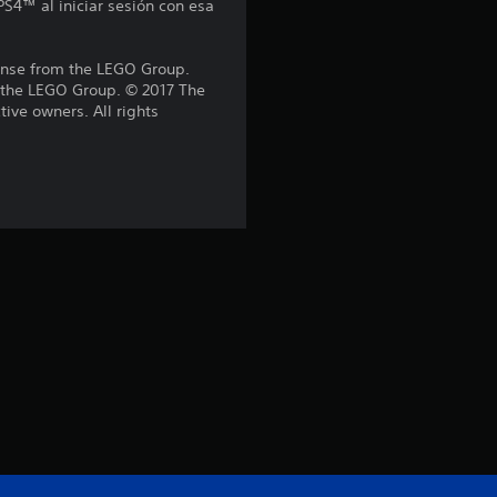
PS4™ al iniciar sesión con esa
o
:
nse from the LEGO Group.
f the LEGO Group. © 2017 The
4
ive owners. All rights
.
3
8
e
s
t
r
e