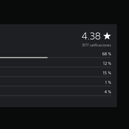
C
4.38
a
3177 calificaciones
68 %
l
12 %
i
15 %
f
1 %
4 %
i
c
a