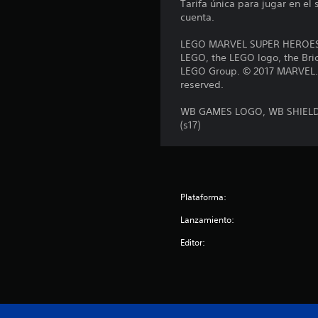
Tarifa única para jugar en el
c
cuenta.
i
o
LEGO MARVEL SUPER HEROES 2
n
LEGO, the LEGO logo, the Bri
e
LEGO Group. © 2017 MARVEL. Al
s
reserved.
WB GAMES LOGO, WB SHIELD: 
(s17)
Plataforma:
Lanzamiento:
Editor: