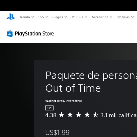
Tienda
PS5
Juegos
PS Plus
Accesorios
Noticias
Paquete de persona
Out of Time
Warner Bros. Interactive
PS4
4.38
3.1 mil calific
C
a
l
US$1.99
i