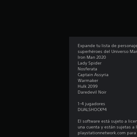
n
u
n
t
o
t
a
l
Expande tu lista de personaj
d
superhéroes del Universo Mar
e
Iron Man 2020
3
Lady Spider
.
Nosferata
1
Captain Assyria
m
Warmaker
i
Hulk 2099
l
Daredevil Noir
c
a
1-4 jugadores
l
DUALSHOCK®4
i
f
El software está sujeto a lic
i
una cuenta y están sujetas a l
c
playstationnetwork.com para c
a