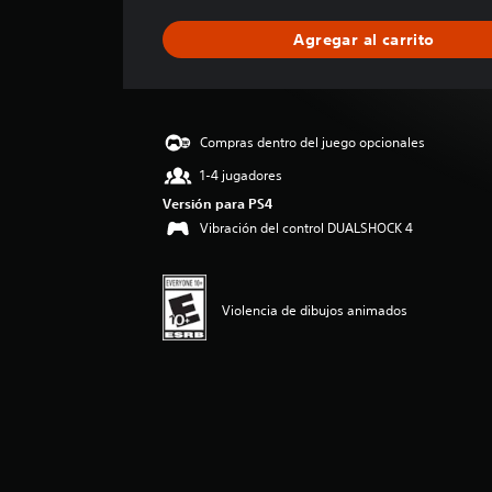
f
i
Agregar al carrito
c
a
c
i
ó
Compras dentro del juego opcionales
n
p
1-4 jugadores
r
Versión para PS4
o
Vibración del control DUALSHOCK 4
m
e
d
i
Violencia de dibujos animados
o
:
4
.
3
8
e
s
t