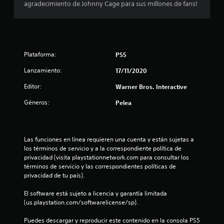
agradecimiento de Johnny Cage para sus millones de fans!
m
e
d
Plataforma:
PS5
i
Lanzamiento:
17/11/2020
o
Editor:
Warner Bros. Interactive
:
Géneros:
Pelea
4
.
Las funciones en línea requieren una cuenta y están sujetas a 
los términos de servicio y a la correspondiente política de 
6
privacidad (visita playstationnetwork.com para consultar los 
términos de servicio y las correspondientes políticas de 
4
privacidad de tu país).
El software está sujeto a licencia y garantía limitada 
e
(us.playstation.com/softwarelicense/sp).
s
Puedes descargar y reproducir este contenido en la consola PS5 