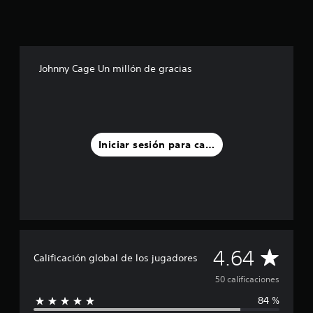
s
d
e
c
i
Johnny Cage Un millón de gracias
n
c
o
e
s
t
Iniciar sesión para calificar
r
e
l
l
a
s
e
n
u
C
4.64
Calificación global de los jugadores
n
t
a
50 calificaciones
o
t
84 %
l
a