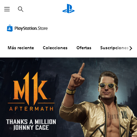
B
u
s
c
a
r
Más reciente
Colecciones
Ofertas
Suscripciones