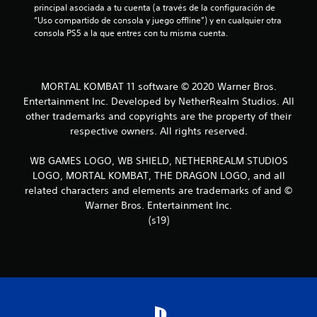
principal asociada a tu cuenta (a través de la configuración de 
t
“Uso compartido de consola y juego offline”) y en cualquier otra 
consola PS5 a la que entres con tu misma cuenta.
r
e
MORTAL KOMBAT 11 software © 2020 Warner Bros.
l
Entertainment Inc. Developed by NetherRealm Studios. All
l
other trademarks and copyrights are the property of their
respective owners. All rights reserved.
a
WB GAMES LOGO, WB SHIELD, NETHERREALM STUDIOS
s
LOGO, MORTAL KOMBAT, THE DRAGON LOGO, and all
related characters and elements are trademarks of and ©
d
Warner Bros. Entertainment Inc.
e
(s19)
c
i
n