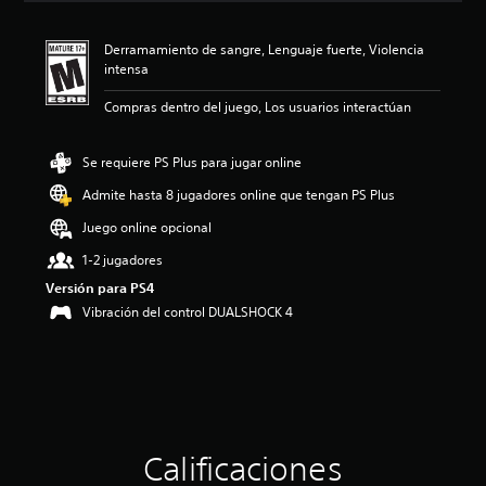
c
i
Derramamiento de sangre, Lenguaje fuerte, Violencia
ó
intensa
n
p
Compras dentro del juego, Los usuarios interactúan
r
o
m
Se requiere PS Plus para jugar online
e
d
Admite hasta 8 jugadores online que tengan PS Plus
i
Juego online opcional
o
:
1-2 jugadores
4
.
Versión para PS4
6
Vibración del control DUALSHOCK 4
4
e
s
t
r
e
l
Calificaciones
l
a