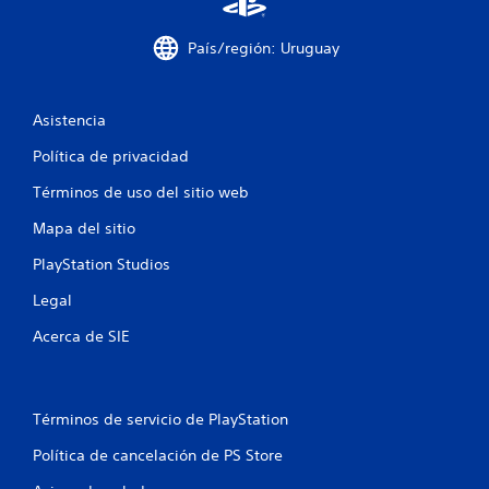
c
País/región: Uruguay
o
e
Asistencia
s
Política de privacidad
t
Términos de uso del sitio web
r
Mapa del sitio
e
PlayStation Studios
l
Legal
l
Acerca de SIE
a
s
Términos de servicio de PlayStation
e
Política de cancelación de PS Store