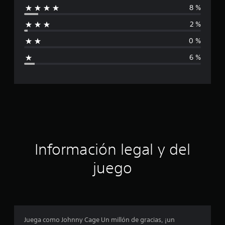
8 %
l
i
d
2 %
e
f
5
0 %
0
i
c
6 %
a
c
l
i
a
f
i
c
c
a
i
c
i
ó
o
Información legal y del
n
n
e
juego
s
p
r
o
Juega como Johnny Cage Un millón de gracias, ¡un