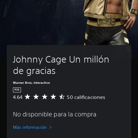
Johnny Cage Un millón 
de gracias
Warner Bros. Interactive
PS5
4.64
50 calificaciones
C
a
l
No disponible para la compra
i
f
i
Más información
c
a