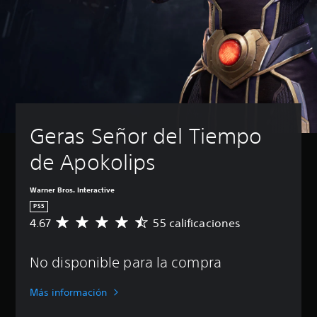
Geras Señor del Tiempo 
de Apokolips
Warner Bros. Interactive
PS5
4.67
55 calificaciones
C
a
l
No disponible para la compra
i
f
i
Más información
c
a