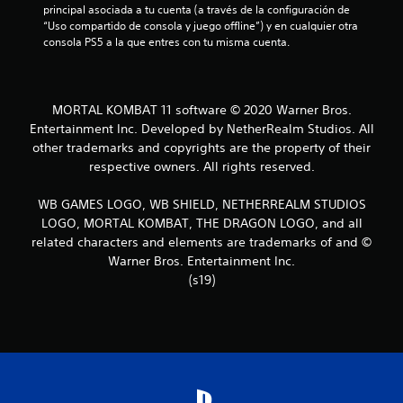
principal asociada a tu cuenta (a través de la configuración de 
t
“Uso compartido de consola y juego offline”) y en cualquier otra 
consola PS5 a la que entres con tu misma cuenta.
r
e
MORTAL KOMBAT 11 software © 2020 Warner Bros.
l
Entertainment Inc. Developed by NetherRealm Studios. All
l
other trademarks and copyrights are the property of their
respective owners. All rights reserved.
a
WB GAMES LOGO, WB SHIELD, NETHERREALM STUDIOS
s
LOGO, MORTAL KOMBAT, THE DRAGON LOGO, and all
related characters and elements are trademarks of and ©
d
Warner Bros. Entertainment Inc.
e
(s19)
c
i
n