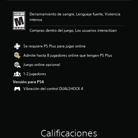
c
i
Derramamiento de sangre, Lenguaje fuerte, Violencia
ó
intensa
n
p
Compras dentro del juego, Los usuarios interactúan
r
o
m
Se requiere PS Plus para jugar online
e
d
Admite hasta 8 jugadores online que tengan PS Plus
i
Juego online opcional
o
:
1-2 jugadores
4
.
Versión para PS4
6
Vibración del control DUALSHOCK 4
7
e
s
t
r
e
l
Calificaciones
l
a