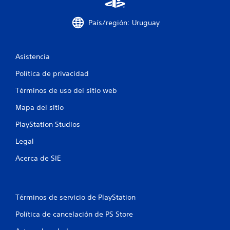
c
País/región: Uruguay
o
e
Asistencia
s
Política de privacidad
t
Términos de uso del sitio web
r
Mapa del sitio
e
PlayStation Studios
l
Legal
l
Acerca de SIE
a
s
Términos de servicio de PlayStation
e
Política de cancelación de PS Store