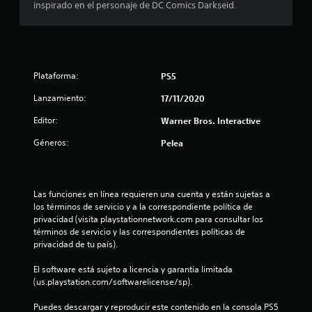
inspirado en el personaje de DC Comics Darkseid.
m
e
d
Plataforma:
PS5
i
Lanzamiento:
17/11/2020
o
Editor:
Warner Bros. Interactive
:
Géneros:
Pelea
4
.
Las funciones en línea requieren una cuenta y están sujetas a 
los términos de servicio y a la correspondiente política de 
6
privacidad (visita playstationnetwork.com para consultar los 
términos de servicio y las correspondientes políticas de 
7
privacidad de tu país).
El software está sujeto a licencia y garantía limitada 
e
(us.playstation.com/softwarelicense/sp).
s
Puedes descargar y reproducir este contenido en la consola PS5 