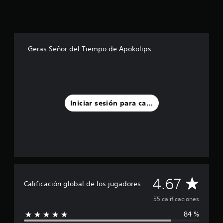
s
d
e
c
i
Geras Señor del Tiempo de Apokolips
n
c
o
e
s
t
Iniciar sesión para calificar
r
e
l
l
a
s
e
n
u
C
4.67
Calificación global de los jugadores
n
t
a
55 calificaciones
o
t
84 %
l
a