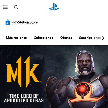
B
u
s
c
a
r
Más reciente
Colecciones
Ofertas
Suscripciones