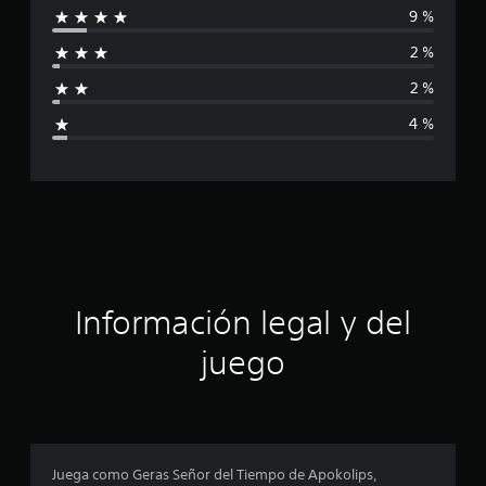
9 %
l
i
d
2 %
e
f
5
2 %
5
i
c
4 %
a
c
l
i
a
f
i
c
c
a
i
c
i
ó
o
Información legal y del
n
n
e
juego
s
p
r
o
Juega como Geras Señor del Tiempo de Apokolips,