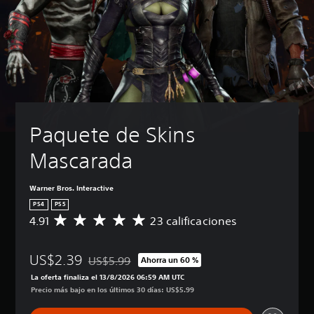
Paquete de Skins 
Mascarada
Warner Bros. Interactive
PS4
PS5
4.91
23 calificaciones
C
a
l
US$2.39
i
US$5.99
Ahorra un 60 %
Rebajado del precio original de US$5.99
f
La oferta finaliza el 13/8/2026 06:59 AM UTC
i
Precio más bajo en los últimos 30 días: US$5.99
c
a