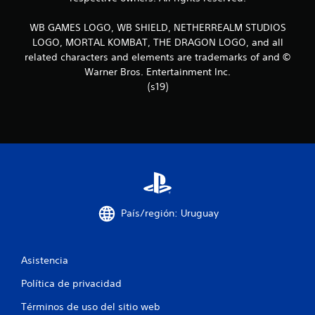
s
WB GAMES LOGO, WB SHIELD, NETHERREALM STUDIOS
d
LOGO, MORTAL KOMBAT, THE DRAGON LOGO, and all
related characters and elements are trademarks of and ©
e
Warner Bros. Entertainment Inc.
c
(s19)
i
n
c
o
País/región: Uruguay
e
s
Asistencia
t
Política de privacidad
r
Términos de uso del sitio web