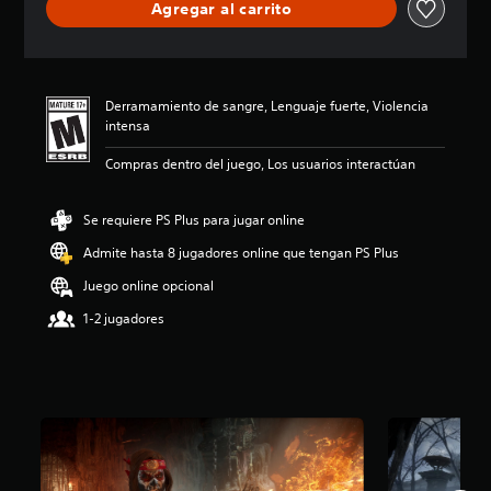
Agregar al carrito
c
i
ó
n
p
Derramamiento de sangre, Lenguaje fuerte, Violencia
r
intensa
o
m
Compras dentro del juego, Los usuarios interactúan
e
d
i
Se requiere PS Plus para jugar online
o
:
Admite hasta 8 jugadores online que tengan PS Plus
4
Juego online opcional
.
9
1-2 jugadores
1
e
s
t
r
e
l
l
a