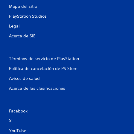
e
Mapa del sitio
l
PlayStation Studios
l
Legal
a
Acerca de SIE
s
e
Términos de servicio de PlayStation
Política de cancelación de PS Store
n
Avisos de salud
u
Acerca de las clasificaciones
n
t
Facebook
o
X
t
YouTube