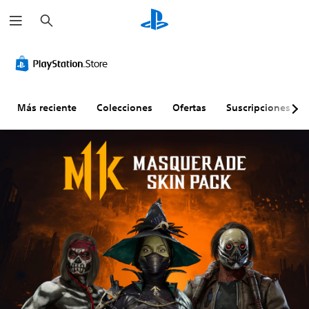
B
u
s
c
a
r
Más reciente
Colecciones
Ofertas
Suscripciones