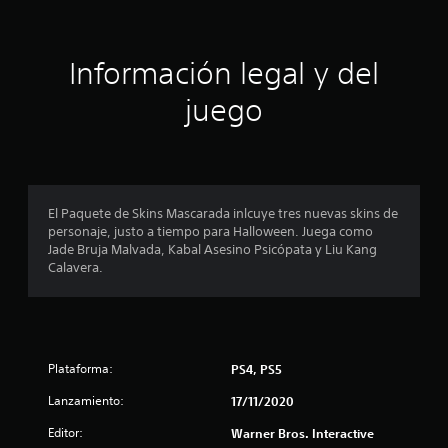
i
ó
Información legal y del
n
juego
p
r
o
El Paquete de Skins Mascarada inlcuye tres nuevas skins de
personaje, justo a tiempo para Halloween. Juega como
m
Jade Bruja Malvada, Kabal Asesino Psicópata y Liu Kang
Calavera.
e
d
i
Plataforma:
PS4, PS5
o
Lanzamiento:
17/11/2020
:
Editor:
Warner Bros. Interactive