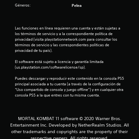
4
Géneros:
Pelea
.
9
Las funciones en línea requieren una cuenta y están sujetas a 
los términos de servicio y a la correspondiente política de 
1
privacidad (visita playstationnetwork.com para consultar los 
términos de servicio y las correspondientes políticas de 
privacidad de tu país).
e
El software está sujeto a licencia y garantía limitada 
s
(us.playstation.com/softwarelicense/sp).
t
Puedes descargar y reproducir este contenido en la consola PS5 
principal asociada a tu cuenta (a través de la configuración de 
r
“Uso compartido de consola y juego offline”) y en cualquier otra 
consola PS5 a la que entres con tu misma cuenta.
e
l
MORTAL KOMBAT 11 software © 2020 Warner Bros.
l
Entertainment Inc. Developed by NetherRealm Studios. All
a
other trademarks and copyrights are the property of their
respective owners. All rights reserved.