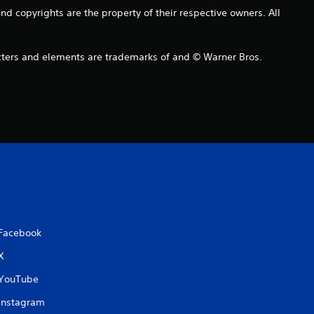
4
copyrights are the property of their respective owners. All
.
s and elements are trademarks of and © Warner Bros.
5
1
e
s
t
r
Facebook
e
X
l
YouTube
l
Instagram