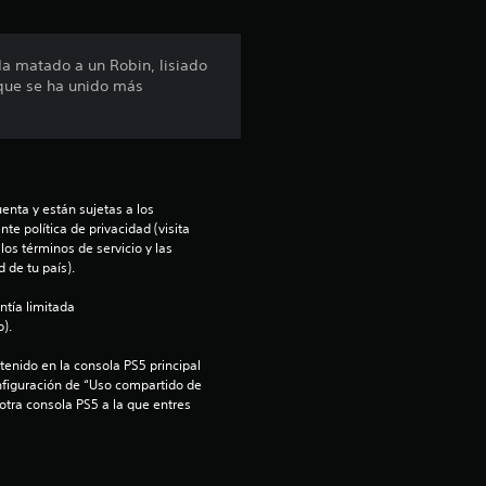
ó
n
Ha matado a un Robin, lisiado
 que se ha unido más
p
r
o
enta y están sujetas a los 
m
te política de privacidad (visita 
os términos de servicio y las 
 de tu país).
e
ntía limitada 
d
).
i
enido en la consola PS5 principal 
nfiguración de “Uso compartido de 
 otra consola PS5 a la que entres 
o
: