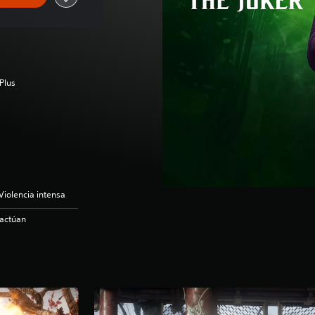
Plus
Violencia intensa
ractúan