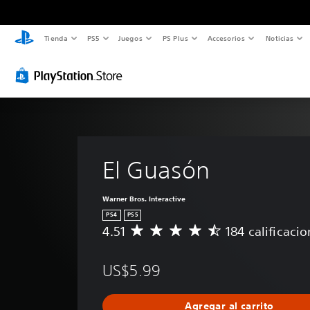
Tienda
PS5
Juegos
PS Plus
Accesorios
Noticias
El Guasón
Warner Bros. Interactive
PS4
PS5
4.51
184 calificaci
C
a
l
US$5.99
i
f
i
Agregar al carrito