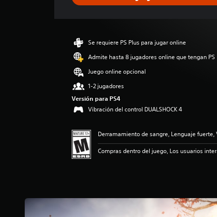
c
a
c
i
ó
Se requiere PS Plus para jugar online
n
p
Admite hasta 8 jugadores online que tengan PS 
r
Juego online opcional
o
m
1-2 jugadores
e
Versión para PS4
d
Vibración del control DUALSHOCK 4
i
o
:
Derramamiento de sangre, Lenguaje fuerte, 
4
.
Compras dentro del juego, Los usuarios inte
5
1
e
s
t
r
e