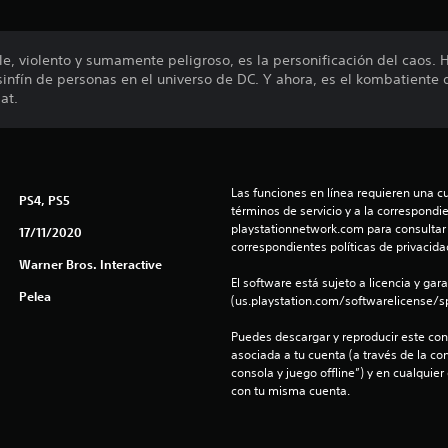
e, violento y sumamente peligroso, es la personificación del caos. 
sinfín de personas en el universo de DC. Y ahora, es el kombatiente
at.
Las funciones en línea requieren una cu
PS4, PS5
términos de servicio y a la correspondien
playstationnetwork.com para consultar l
17/11/2020
correspondientes políticas de privacidad
Warner Bros. Interactive
El software está sujeto a licencia y gara
Pelea
(us.playstation.com/softwarelicense/sp
Puedes descargar y reproducir este cont
asociada a tu cuenta (a través de la co
consola y juego offline”) y en cualquier
con tu misma cuenta.