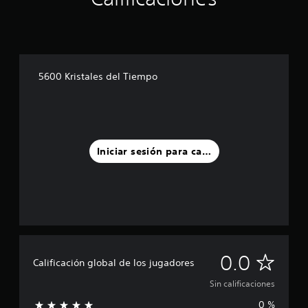
5600 Kristales del Tiempo
Iniciar sesión para calificar
S
0.0
Calificación global de los jugadores
i
Sin calificaciones
0 %