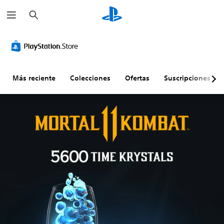
B
u
s
c
a
r
Más reciente
Colecciones
Ofertas
Suscripciones