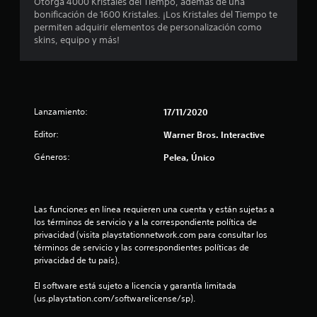
n
Otorga 4000 Kristales del Tiempo, además de una
bonificación de 1600 Kristales. ¡Los Kristales del Tiempo te
e
permiten adquirir elementos de personalización como
skins, equipo y más!
s
Lanzamiento:
17/11/2020
Editor:
Warner Bros. Interactive
Géneros:
Pelea, Único
Las funciones en línea requieren una cuenta y están sujetas a 
los términos de servicio y a la correspondiente política de 
privacidad (visita playstationnetwork.com para consultar los 
términos de servicio y las correspondientes políticas de 
privacidad de tu país).
El software está sujeto a licencia y garantía limitada 
(us.playstation.com/softwarelicense/sp).