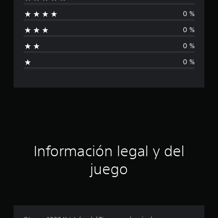
n
0 %
c
0 %
a
0 %
l
0 %
i
f
i
c
a
Información legal y del
c
juego
i
o