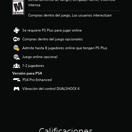
c
intensa
i
o
Compras dentro del juego, Los usuarios interactúan
n
e
s
Se requiere PS Plus para jugar online
Compras dentro del juego opcionales
Admite hasta 8 jugadores online que tengan PS Plus
Juego online opcional
1-2 jugadores
Versión para PS4
PS4 Pro Enhanced
Vibración del control DUALSHOCK 4
Calificaciones