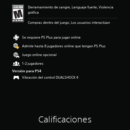
ó
Derramamiento de sangre, Lenguaje fuerte, Violencia
n
gráfica
p
r
Compras dentro del juego, Los usuarios interactúan
o
m
e
Se requiere PS Plus para jugar online
d
i
Admite hasta 8 jugadores online que tengan PS Plus
o
Juego online opcional
:
4
1-2 jugadores
.
Versión para PS4
2
7
Vibración del control DUALSHOCK 4
e
s
t
r
e
l
l
Calificaciones
a
s
d