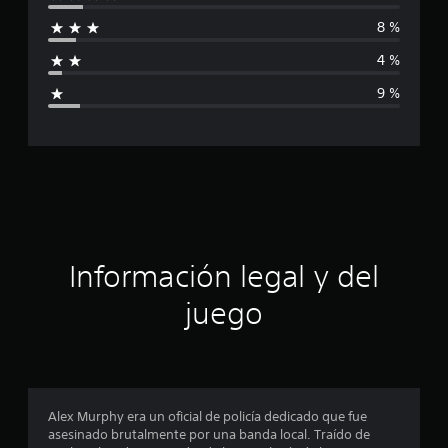
i
e
8 %
9
f
2
4 %
c
i
a
9 %
l
c
i
f
a
i
c
c
a
c
i
i
o
ó
n
Información legal y del
e
n
s
juego
p
r
o
Alex Murphy era un oficial de policía dedicado que fue
asesinado brutalmente por una banda local. Traído de