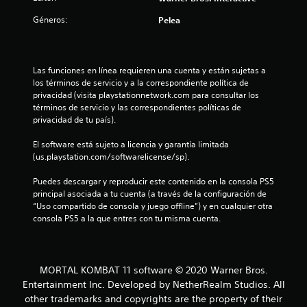
.
Géneros:
Pelea
6
4
Las funciones en línea requieren una cuenta y están sujetas a 
los términos de servicio y a la correspondiente política de 
privacidad (visita playstationnetwork.com para consultar los 
e
términos de servicio y las correspondientes políticas de 
privacidad de tu país).
s
El software está sujeto a licencia y garantía limitada 
t
(us.playstation.com/softwarelicense/sp).
r
Puedes descargar y reproducir este contenido en la consola PS5 
principal asociada a tu cuenta (a través de la configuración de 
e
“Uso compartido de consola y juego offline”) y en cualquier otra 
consola PS5 a la que entres con tu misma cuenta.
l
l
MORTAL KOMBAT 11 software © 2020 Warner Bros.
a
Entertainment Inc. Developed by NetherRealm Studios. All
s
other trademarks and copyrights are the property of their