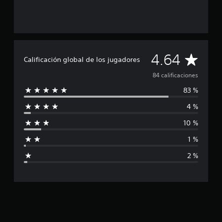
e
8
4
c
a
l
C
4.64
Calificación global de los jugadores
i
f
a
84 calificaciones
i
c
83 %
l
a
c
4 %
i
i
10 %
o
f
n
1 %
e
i
s
2 %
c
a
c