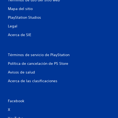
l
Mapa del sitio
l
PlayStation Studios
a
Legal
s
Acerca de SIE
e
n
Términos de servicio de PlayStation
Política de cancelación de PS Store
u
Avisos de salud
n
Acerca de las clasificaciones
t
o
Facebook
t
X
a