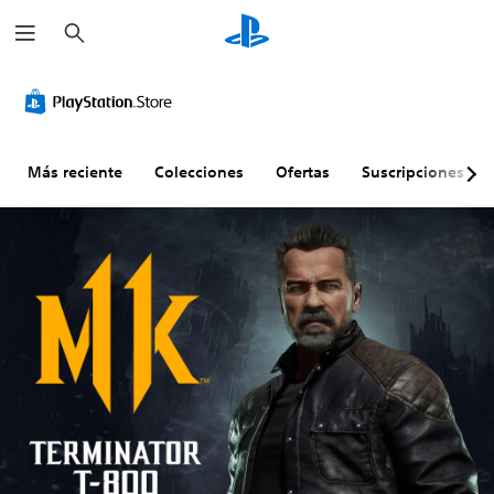
B
u
s
c
a
r
Más reciente
Colecciones
Ofertas
Suscripciones