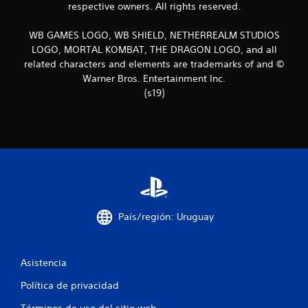
respective owners. All rights reserved.
d
WB GAMES LOGO, WB SHIELD, NETHERREALM STUDIOS
e
LOGO, MORTAL KOMBAT, THE DRAGON LOGO, and all
related characters and elements are trademarks of and ©
c
Warner Bros. Entertainment Inc.
(s19)
i
n
c
o
e
País/región: Uruguay
s
t
Asistencia
r
Política de privacidad
e
Términos de uso del sitio web