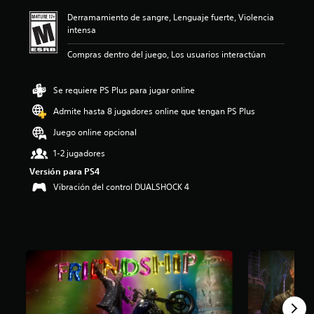
ó
Derramamiento de sangre, Lenguaje fuerte, Violencia
n
intensa
p
r
Compras dentro del juego, Los usuarios interactúan
o
m
e
Se requiere PS Plus para jugar online
d
i
Admite hasta 8 jugadores online que tengan PS Plus
o
Juego online opcional
:
4
1-2 jugadores
.
Versión para PS4
6
4
Vibración del control DUALSHOCK 4
e
s
t
r
e
l
l
a
s
d