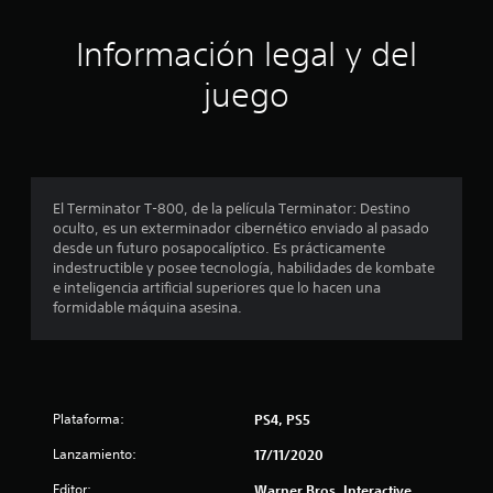
i
ó
Información legal y del
n
juego
p
r
o
El Terminator T-800, de la película Terminator: Destino
oculto, es un exterminador cibernético enviado al pasado
m
desde un futuro posapocalíptico. Es prácticamente
indestructible y posee tecnología, habilidades de kombate
e
e inteligencia artificial superiores que lo hacen una
formidable máquina asesina.
d
i
o
Plataforma:
PS4, PS5
:
Lanzamiento:
17/11/2020
4
Editor:
Warner Bros. Interactive