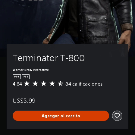
Terminator T-800
Warner Bros. Interactive
PS4
PS5
4.64
84 calificaciones
C
a
l
US$5.99
i
f
i
Agregar al carrito
c
a
c
i