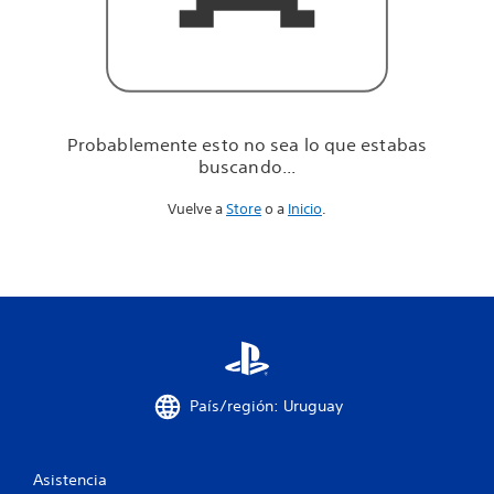
u
e
e
s
t
a
b
Probablemente esto no sea lo que estabas
a
buscando...
s
b
Vuelve a
Store
o a
Inicio
.
u
s
c
a
n
d
o
.
.
.
País/región: Uruguay
Asistencia