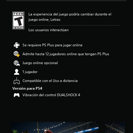
i
ó
La experiencia del juego podría cambiar durante el
n
juego online, Letras
p
r
Los usuarios interactúan
o
m
e
Se requiere PS Plus para jugar online
d
i
Admite hasta 12 jugadores online que tengan PS Plus
o
Juego online opcional
:
4
1 jugador
.
3
Compatible con el Uso a distancia
9
Versión para PS4
e
Vibración del control DUALSHOCK 4
s
t
r
e
l
l
a
s