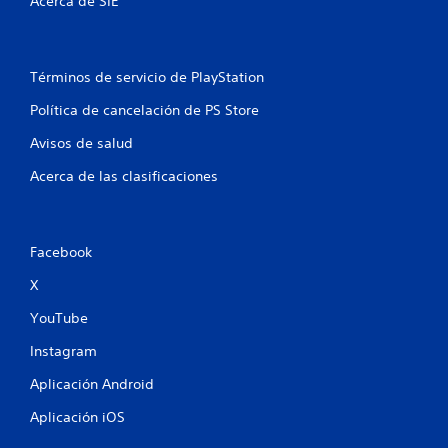
Acerca de SIE
r
e
Términos de servicio de PlayStation
l
Política de cancelación de PS Store
l
Avisos de salud
a
Acerca de las clasificaciones
s
e
Facebook
n
X
u
YouTube
n
Instagram
Aplicación Android
t
Aplicación iOS
o