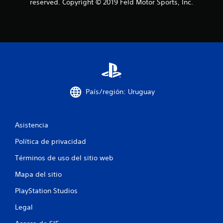
reserved. Copyright © 2019 Feld Motor Sports, Inc.
a
s
d
e
c
País/región: Uruguay
i
n
Asistencia
c
Política de privacidad
o
Términos de uso del sitio web
Mapa del sitio
e
PlayStation Studios
s
Legal
t