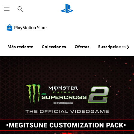
B
u
s
c
a
r
Más reciente
Colecciones
Ofertas
Suscripciones