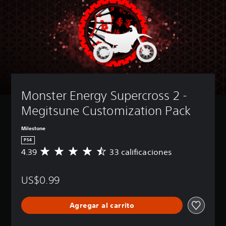
Monster Energy Supercross 2 - 
Megitsune Customization Pack
Milestone
PS4
4.39
33 calificaciones
C
a
l
US$0.99
i
f
i
Agregar al carrito
c
a
c