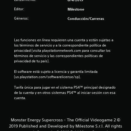
:
Editor:
Milestone
4
Géneros:
Conducción/Carreras
.
3
Las funciones en línea requieren una cuenta y están sujetas a 
los términos de servicio y a la correspondiente política de 
9
privacidad (visita playstationnetwork.com para consultar los 
términos de servicio y las correspondientes políticas de 
privacidad de tu país).
e
El software está sujeto a licencia y garantía limitada 
s
(us.playstation.com/softwarelicense/sp).
t
Tarifa única para jugar en el sistema PS4™ principal designado 
de la cuenta y en otros sistemas PS4™ al iniciar sesión con esa 
r
cuenta.
e
l
Monster Energy Supercross - The Official Videogame 2 ©
2019 Published and Developed by Milestone S.r.l. All rights
l