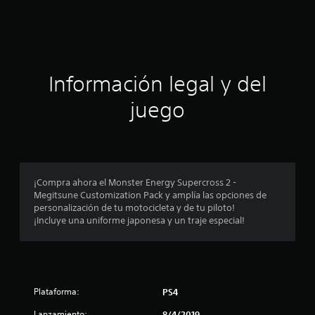
c
i
ó
Información legal y del
n
juego
p
r
o
¡Compra ahora el Monster Energy Supercross 2 -
Megitsune Customization Pack y amplía las opciones de
m
personalización de tu motocicleta y de tu piloto!
¡Incluye una uniforme japonesa y un traje especial!
e
d
i
Plataforma:
PS4
o
Lanzamiento:
8/4/2019