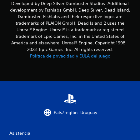
Developed by Deep Silver Dambuster Studios. Additional
i
development by Fishlabs GmbH. Deep Silver, Dead Island,
Dambuster, Fishlabs and their respective logos are
n
trademarks of PLAION GmbH. Dead Island 2 uses the
c
Unreal® Engine. Unreal® is a trademark or registered
trademark of Epic Games, Inc. in the United States of
o
America and elsewhere. Unreal® Engine, Copyright 1998 –
2023, Epic Games, Inc. All rights reserved.
e
Política de privacidad y EULA del juego
s
t
r
e
l
País/región: Uruguay
l
a
Asistencia