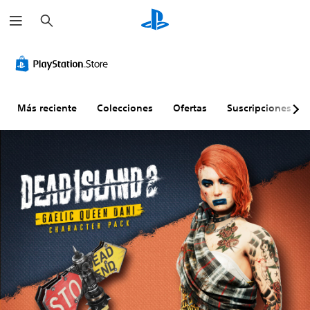
B
u
s
c
a
r
Más reciente
Colecciones
Ofertas
Suscripciones