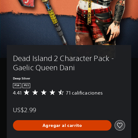
Dead Island 2 Character Pack - 
Gaelic Queen Dani
Deep Silver
PS4
PS5
4.41
71 calificaciones
C
a
l
US$2.99
i
f
i
Agregar al carrito
c
a
c