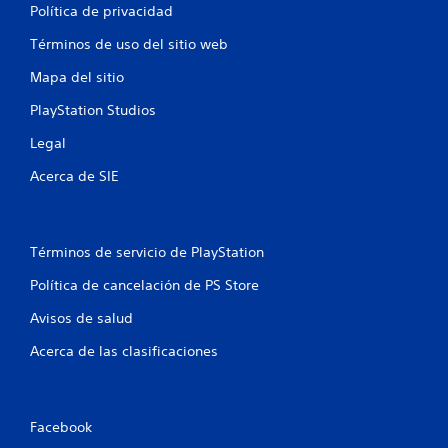
Política de privacidad
s
Términos de uso del sitio web
e
Mapa del sitio
n
PlayStation Studios
u
Legal
n
Acerca de SIE
t
o
Términos de servicio de PlayStation
t
Política de cancelación de PS Store
a
Avisos de salud
l
Acerca de las clasificaciones
d
e
Facebook