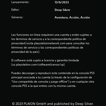
Lanzamiento:
13/6/2023
e
Editor:
Deep Silver
s
Géneros:
Aventura, Acción, Acción
t
r
Las funciones en línea requieren una cuenta y están sujetas a 
los términos de servicio y a la correspondiente política de 
e
privacidad (visita playstationnetwork.com para consultar los 
términos de servicio y las correspondientes políticas de 
l
privacidad de tu país).
l
El software está sujeto a licencia y garantía limitada 
(us.playstation.com/softwarelicense/sp).
a
Puedes descargar y reproducir este contenido en la consola PS5 
s
principal asociada a tu cuenta (a través de la configuración de 
“Uso compartido de consola y juego offline”) y en cualquier otra 
d
consola PS5 a la que entres con tu misma cuenta.
e
c
© 2023 PLAION GmbH and published by Deep Silver.