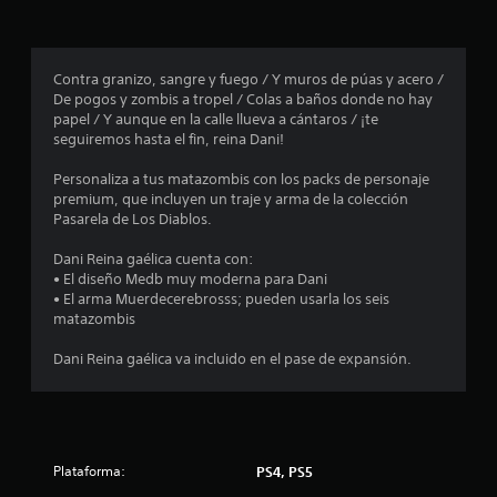
r
o
Contra granizo, sangre y fuego / Y muros de púas y acero /
De pogos y zombis a tropel / Colas a baños donde no hay
m
papel / Y aunque en la calle llueva a cántaros / ¡te
seguiremos hasta el fin, reina Dani!
e
Personaliza a tus matazombis con los packs de personaje
d
premium, que incluyen un traje y arma de la colección
Pasarela de Los Diablos.
i
Dani Reina gaélica cuenta con:
o
• El diseño Medb muy moderna para Dani
• El arma Muerdecerebrosss; pueden usarla los seis
:
matazombis
4
Dani Reina gaélica va incluido en el pase de expansión.
.
4
Plataforma:
PS4, PS5
1