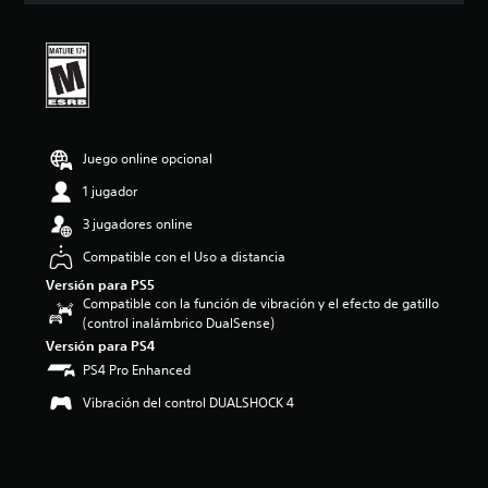
i
ó
n
p
r
o
m
e
Juego online opcional
d
1 jugador
i
o
3 jugadores online
:
4
Compatible con el Uso a distancia
.
Versión para PS5
4
Compatible con la función de vibración y el efecto de gatillo
1
(control inalámbrico DualSense)
e
Versión para PS4
s
PS4 Pro Enhanced
t
r
Vibración del control DUALSHOCK 4
e
l
l
a
s