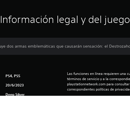
Información legal y del juego
luye dos armas emblemáticas que causarán sensación: el Destrozaho
Las funciones en línea requieren una cu
PS4, PS5
términos de servicio y a la correspondien
playstationnetwork.com para consultar l
20/6/2023
correspondientes políticas de privacidad
Deep Silver
El software está sujeto a licencia y gara
Aventura, Acción, Acción
(us.playstation.com/softwarelicense/sp
Puedes descargar y reproducir este cont
asociada a tu cuenta (a través de la co
consola y juego offline”) y en cualquier