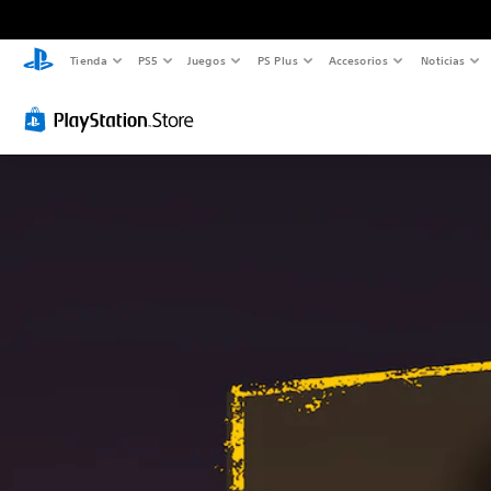
Tienda
PS5
Juegos
PS Plus
Accesorios
Noticias