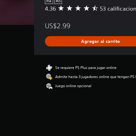
PS4
PS5
4.36
53 calificacio
C
a
l
US$2.99
i
f
i
Agregar al carrito
c
a
c
i
ó
Se requiere PS Plus para jugar online
n
Admite hasta 3 jugadores online que tengan PS 
p
r
Juego online opcional
o
m
e
d
i
o
:
4
.