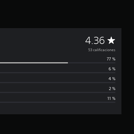
C
4.36
a
53 calificaciones
77 %
l
6 %
i
4 %
f
2 %
11 %
i
c
a