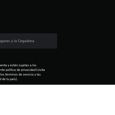
c
i
ó
n
gares y la Cegadora.
p
r
enta y están sujetas a los 
o
te política de privacidad (visita 
os términos de servicio y las 
m
 de tu país).
ntía limitada 
e
).
d
enido en la consola PS5 principal 
nfiguración de “Uso compartido de 
i
 otra consola PS5 a la que entres 