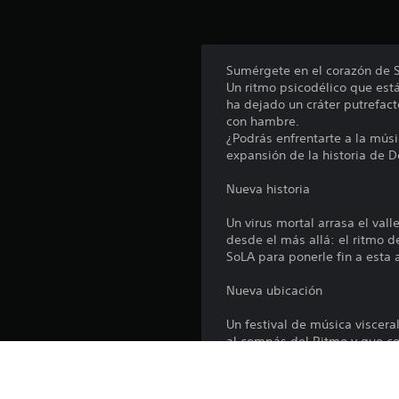
f
i
c
a
Sumérgete en el corazón de So
c
Un ritmo psicodélico que está
i
ha dejado un cráter putrefac
o
con hambre.
n
¿Podrás enfrentarte a la músi
e
expansión de la historia de D
s
Nueva historia
Un virus mortal arrasa el va
desde el más allá: el ritmo d
SoLA para ponerle fin a esta
Nueva ubicación
Un festival de música viscera
al compás del Ritmo y que con
Nuevos enemigos