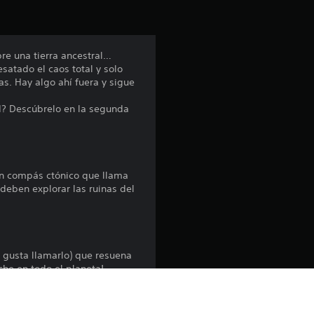
ó
n
bre una tierra ancestral…
satado el caos total y solo
p
s. Hay algo ahí fuera y sigue
r
ad? Descúbrelo en la segunda
o
m
 un compás ctónico que llama
e
 deben explorar las ruinas del
d
i
s gusta llamarlo) que resuena
che en todo el planeta!
o
: