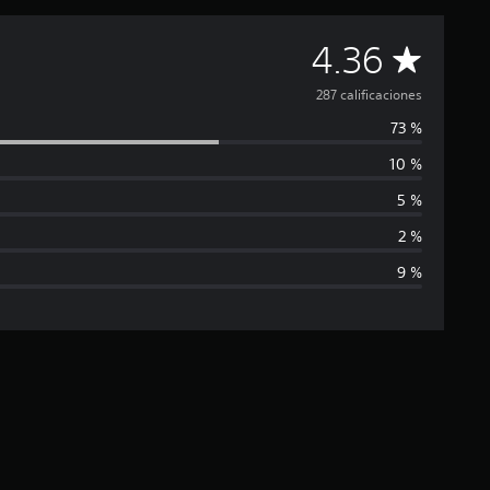
C
4.36
a
287 calificaciones
73 %
l
10 %
i
5 %
f
2 %
9 %
i
c
a
c
i