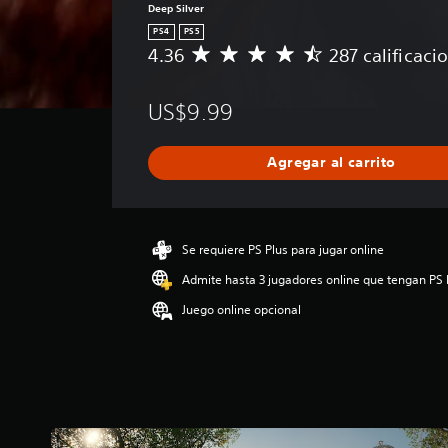
Deep Silver
PS4
PS5
4.36
287 calificaci
C
a
l
US$9.99
i
f
i
Agregar al carrito
c
a
c
i
ó
Se requiere PS Plus para jugar online
n
Admite hasta 3 jugadores online que tengan PS 
p
r
Juego online opcional
o
m
e
d
i
o
: