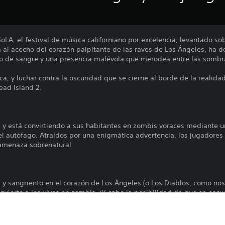
LA, el festival de música californiano por excelencia, levantado so
 al acecho del corazón palpitante de las raves de Los Ángeles, ha de
to de sangre y una presencia malévola que merodea entre las sombra
ca, y luchar contra la oscuridad que se cierne al borde de la realid
ead Island 2.
lle y está convirtiendo a sus habitantes en zombis voraces mediante
el autófago. Atraídos por una enigmática advertencia, los jugadores
 amenaza sobrenatural.
l y sangriento en el corazón de Los Ángeles (o Los Diablos, como no
vierte a los vivos en zombis. ¡Y cabe la posibilidad de que se escu