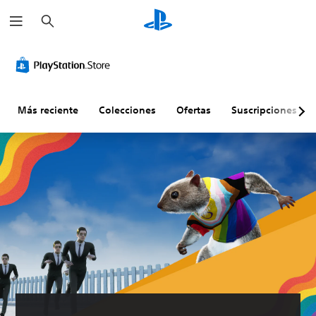
B
u
s
c
a
r
Más reciente
Colecciones
Ofertas
Suscripciones