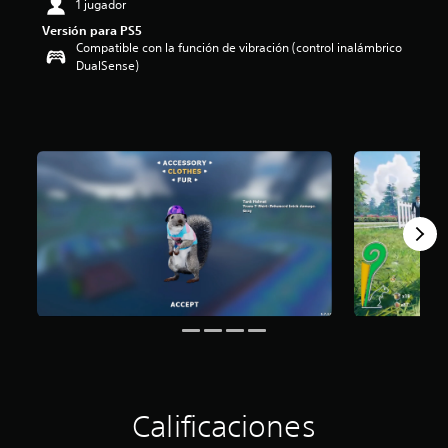
1 jugador
i
Versión para PS5
o
Compatible con la función de vibración (control inalámbrico
:
DualSense)
3
.
9
9
e
s
t
r
e
l
l
a
s
d
e
c
i
n
c
o
Calificaciones
e
s