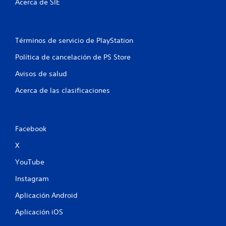
n
Acerca de SIE
u
n
Términos de servicio de PlayStation
t
Política de cancelación de PS Store
Avisos de salud
o
Acerca de las clasificaciones
t
a
Facebook
l
X
d
YouTube
e
Instagram
6
Aplicación Android
8
Aplicación iOS