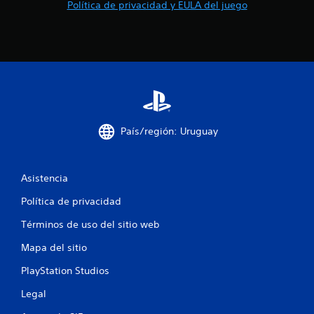
c
Política de privacidad y EULA del juego
o
e
s
t
País/región: Uruguay
r
e
Asistencia
l
Política de privacidad
l
Términos de uso del sitio web
a
Mapa del sitio
s
PlayStation Studios
e
Legal