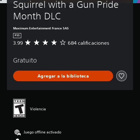
Squirrel with a Gun Pride 
Month DLC
Maximum Entertainment France SAS
PS5
3.99
684 calificaciones
C
a
l
Gratuito
i
f
i
Agregar a la biblioteca
c
a
c
i
ó
n
Violencia
p
r
o
m
Juego offline activado
e
d