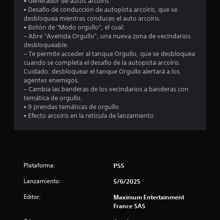
• Generador de autos arcoíris
m
• Desafío de conducción de autopista arcoíris, que se
desbloquea mientras conduces el auto arcoíris.
e
• Botón de "Modo orgullo", el cual:
– Abre "Avenida Orgullo", una nueva zona de vecindarios
d
desbloqueable.
– Te permite acceder al tanque Orgullo, que se desbloquea
i
cuando se completa el desafío de la autopista arcoíris.
Cuidado: desbloquear el tanque Orgullo alertará a los
o
agentes enemigos.
– Cambia las banderas de los vecindarios a banderas con
:
temática de orgullo.
• 9 prendas temáticas de orgullo
3
• Efecto arcoíris en la retícula de lanzamiento
.
9
Plataforma:
PS5
9
Lanzamiento:
5/6/2025
e
Editor:
Maximum Entertainment
s
France SAS