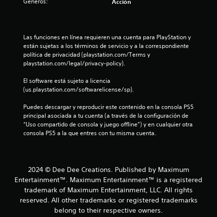
Géneros:
Acción
t
r
Las funciones en línea requieren una cuenta para PlayStation y 
e
están sujetas a los términos de servicio y a la correspondiente 
política de privacidad (playstation.com/Terms y 
l
playstation.com/legal/privacy-policy).
l
El software está sujeto a licencia 
(us.playstation.com/softwarelicense/sp).
a
Puedes descargar y reproducir este contenido en la consola PS5 
s
principal asociada a tu cuenta (a través de la configuración de 
“Uso compartido de consola y juego offline”) y en cualquier otra 
d
consola PS5 a la que entres con tu misma cuenta.
e
c
2024 © Dee Dee Creations. Published by Maximum
Entertainment™. Maximum Entertainment™ is a registered
i
trademark of Maximum Entertainment, LLC. All rights
reserved. All other trademarks or registered trademarks
n
belong to their respective owners.