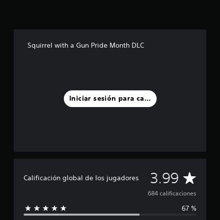
t
r
e
l
l
Squirrel with a Gun Pride Month DLC
a
s
e
n
u
n
Iniciar sesión para calificar
t
o
t
a
l
d
e
6
C
3.99
8
Calificación global de los jugadores
4
a
684 calificaciones
c
a
67 %
l
l
i