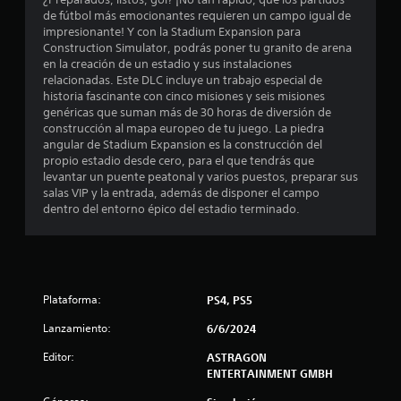
d
l
de fútbol más emocionantes requieren un campo igual de
e
o
impresionante! Y con la Stadium Expansion para
s
Construction Simulator, podrás poner tu granito de arena
c
j
en la creación de un estadio y sus instalaciones
o
relacionadas. Este DLC incluye un trabajo especial de
i
y
historia fascinante con cinco misiones y seis misiones
s
genéricas que suman más de 30 horas de diversión de
t
construcción al mapa europeo de tu juego. La piedra
n
i
angular de Stadium Expansion es la construcción del
c
propio estadio desde cero, para el que tendrás que
c
k
levantar un puente peatonal y varios puestos, preparar sus
s
salas VIP y la entrada, además de disponer el campo
o
.
dentro del entorno épico del estadio terminado.
e
I
s
n
v
t
Plataforma:
PS4, PS5
e
r
r
Lanzamiento:
6/6/2024
s
Editor:
ASTRAGON
i
e
ENTERTAINMENT GMBH
ó
n