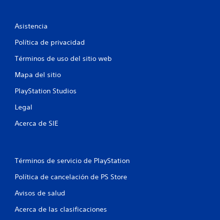
o
c
v
i
Asistencia
i
m
i
Política de privacidad
o
e
n
Términos de uso del sitio web
n
t
o
Mapa del sitio
e
h
PlayStation Studios
o
r
s
Legal
i
z
Acerca de SIE
o
n
t
a
Términos de servicio de PlayStation
l
y
Política de cancelación de PS Store
v
e
Avisos de salud
r
t
Acerca de las clasificaciones
i