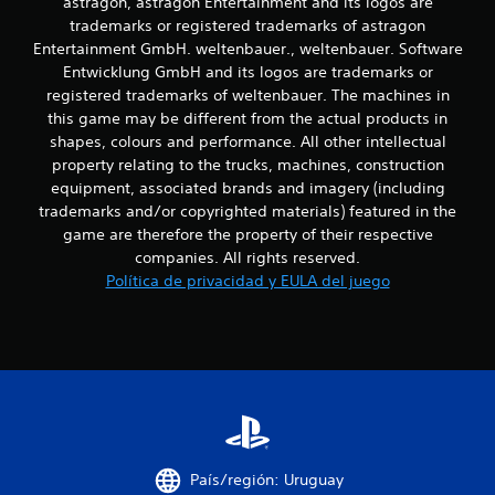
astragon, astragon Entertainment and its logos are
a
trademarks or registered trademarks of astragon
n
d
Entertainment GmbH. weltenbauer., weltenbauer. Software
z
e
a
Entwicklung GmbH and its logos are trademarks or
d
registered trademarks of weltenbauer. The machines in
2
a
this game may be different from the actual products in
)
shapes, colours and performance. All other intellectual
9
property relating to the trucks, machines, construction
P
u
equipment, associated brands and imagery (including
c
e
trademarks and/or copyrighted materials) featured in the
d
a
game are therefore the property of their respective
e
companies. All rights reserved.
s
l
Política de privacidad y EULA del juego
i
n
i
v
e
f
r
t
i
i
r
c
e
l
a
País/región: Uruguay
m