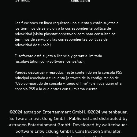
l
Géneros:
Simulación
d
l
e
j
a
o
Las funciones en línea requieren una cuenta y están sujetas a 
y
los términos de servicio y a la correspondiente política de 
s
privacidad (visita playstationnetwork.com para consultar los 
s
términos de servicio y las correspondientes políticas de 
t
e
privacidad de tu país).
i
c
n
El software está sujeto a licencia y garantía limitada 
k
(us.playstation.com/softwarelicense/sp).
a
u
j
Puedes descargar y reproducir este contenido en la consola PS5 
n
u
principal asociada a tu cuenta (a través de la configuración de 
s
“Uso compartido de consola y juego offline”) y en cualquier otra 
t
consola PS5 a la que entres con tu misma cuenta.
t
a
o
b
l
t
©2024 astragon Entertainment GmbH. ©2024 weltenbauer.
e
Software Entwicklung GmbH. Published and distributed by
(
a
astragon Entertainment GmbH. Developed by weltenbauer.
a
Software Entwicklung GmbH. Construction Simulator,
v
l