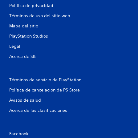
o
n
Política de privacidad
v
i
e
Términos de uso del sitio web
m
i
s
Mapa del sitio
e
n
PlayStation Studios
t
Legal
o
h
Acerca de SIE
o
r
i
z
Términos de servicio de PlayStation
o
n
Política de cancelación de PS Store
t
a
Avisos de salud
l
y
Acerca de las clasificaciones
v
e
r
t
Facebook
i