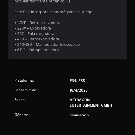
popular fabricante británico JCB!
l
i
o
Este DLC incorpora estas máquinas al juego:
s
n
j
• 1CXT – Retroexcavadora
o
• 220X – Excavadora
c
y
• 457 – Pala cargadora
s
• 4CX – Retroexcavadora
o
t
• 540-180 – Manipulador telescópico
i
• 6T-2 – Dúmper de obra
e
c
k
s
s
.
t
Plataforma:
PS4, PS5
r
I
Lanzamiento:
18/4/2023
n
e
v
Editor:
ASTRAGON
e
ENTERTAINMENT GMBH
l
r
s
Géneros:
Simulación
l
i
ó
a
n