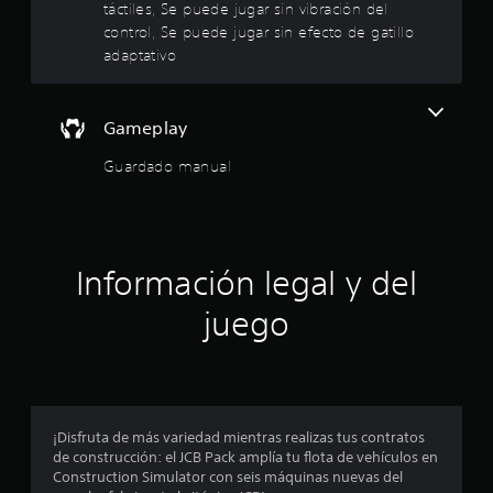
táctiles, Se puede jugar sin vibración del
a
s
e
control, Se puede jugar sin efecto de gatillo
l
o
adaptativo
r
p
s
e
c
d
i
t
e
o
Gameplay
d
n
r
o
e
Guardado manual
r
s
e
.
d
e
l
s
e
l
Información legal y del
n
s
a
i
juego
b
s
i
l
d
i
d
a
e
¡Disfruta de más variedad mientras realizas tus contratos
d
de construcción: el JCB Pack amplía tu flota de vehículos en
d
c
Construction Simulator con seis máquinas nuevas del
e