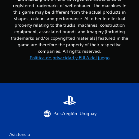
a
8
registered trademarks of weltenbauer. The machines in
n
this game may be different from the actual products in
z
c
shapes, colours and performance. All other intellectual
a
property relating to the trucks, machines, construction
d
a
equipment, associated brands and imagery (including
a
trademarks and/or copyrighted materials) featured in the
l
)
game are therefore the property of their respective
P
i
companies. All rights reserved.
u
e
Política de privacidad y EULA del juego
f
d
e
i
s
i
c
n
v
a
e
r
c
t
i
País/región: Uruguay
i
r
e
o
l
Asistencia
m