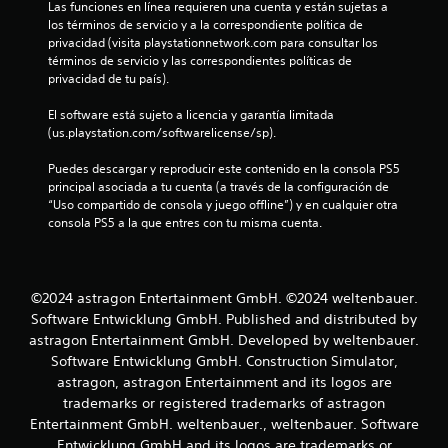
Las funciones en línea requieren una cuenta y están sujetas a 
d
s
los términos de servicio y a la correspondiente política de 
e
privacidad (visita playstationnetwork.com para consultar los 
j
e
términos de servicio y las correspondientes políticas de 
o
privacidad de tu país).
n
y
s
El software está sujeto a licencia y garantía limitada 
u
t
(us.playstation.com/softwarelicense/sp).
i
n
Puedes descargar y reproducir este contenido en la consola PS5 
c
principal asociada a tu cuenta (a través de la configuración de 
k
t
“Uso compartido de consola y juego offline”) y en cualquier otra 
a
consola PS5 a la que entres con tu misma cuenta.
j
o
u
s
t
t
©2024 astragon Entertainment GmbH. ©2024 weltenbauer.
a
a
Software Entwicklung GmbH. Published and distributed by
b
astragon Entertainment GmbH. Developed by weltenbauer.
l
l
Software Entwicklung GmbH. Construction Simulator,
e
astragon, astragon Entertainment and its logos are
d
(
trademarks or registered trademarks of astragon
a
e
Entertainment GmbH. weltenbauer., weltenbauer. Software
v
Entwicklung GmbH and its logos are trademarks or