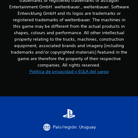
trademarks or registered trademarks of astragon
d
a
Entertainment GmbH. weltenbauer., weltenbauer. Software
n
e
Entwicklung GmbH and its logos are trademarks or
z
registered trademarks of weltenbauer. The machines in
a
1
d
this game may be different from the actual products in
a
shapes, colours and performance. All other intellectual
0
)
property relating to the trucks, machines, construction
equipment, associated brands and imagery (including
P
c
u
trademarks and/or copyrighted materials) featured in the
e
a
game are therefore the property of their respective
d
companies. All rights reserved.
e
l
Política de privacidad y EULA del juego
s
i
i
n
v
f
e
r
i
t
i
c
r
e
a
País/región: Uruguay
l
m