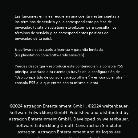
l
d
e
a
j
Las funciones en línea requieren una cuenta y están sujetas a 
los términos de servicio y a la correspondiente política de 
o
s
privacidad (visita playstationnetwork.com para consultar los 
y
términos de servicio y las correspondientes políticas de 
s
e
privacidad de tu país).
t
i
n
El software está sujeto a licencia y garantía limitada 
c
(us.playstation.com/softwarelicense/sp).
u
k
a
Puedes descargar y reproducir este contenido en la consola PS5 
n
j
principal asociada a tu cuenta (a través de la configuración de 
“Uso compartido de consola y juego offline”) y en cualquier otra 
u
t
consola PS5 a la que entres con tu misma cuenta.
s
t
o
a
b
t
©2024 astragon Entertainment GmbH. ©2024 weltenbauer.
l
Software Entwicklung GmbH. Published and distributed by
e
a
astragon Entertainment GmbH. Developed by weltenbauer.
(
Software Entwicklung GmbH. Construction Simulator,
a
l
astragon, astragon Entertainment and its logos are
v