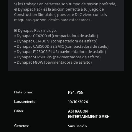
e
Si los trabajos en carretera son tu tipo de misión preferida,
l
el Dynapac Pack es la adición perfecta a tu juego de
o
c
Construction Simulator, pues este DLC viene con seis
s
máquinas que son ideales para estas tareas.
j
i
o
El Dynapac Pack incluye:
y
n
• Dynapac CC4200 Vl (compactadora de asfalto)
s
• Dynapac CC1400 Vl (compactadora de asfalto)
t
• Dynapac CA3500D SEISMIC (compactadora de suelo)
c
i
• Dynapac F1250CS PLUS (pavimentadora de asfalto)
c
• Dynapac SD2500WS (pavimentadora de asfalto)
o
k
• Dynapac F80W (pavimentadora de asfalto)
s
e
.
s
I
n
t
Plataforma:
PS4, PS5
v
e
r
Lanzamiento:
10/10/2024
r
Editor:
ASTRAGON
e
s
ENTERTAINMENT GMBH
i
l
ó
Géneros:
Simulación
n