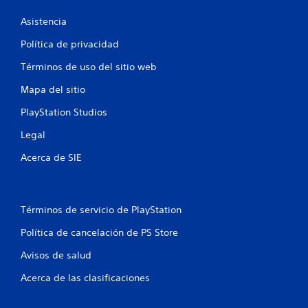
c
o
v
Asistencia
i
i
m
Política de privacidad
o
i
Términos de uso del sitio web
e
n
n
Mapa del sitio
t
e
o
PlayStation Studios
h
s
o
Legal
r
i
Acerca de SIE
z
o
n
t
Términos de servicio de PlayStation
a
l
Política de cancelación de PS Store
y
v
Avisos de salud
e
r
Acerca de las clasificaciones
t
i