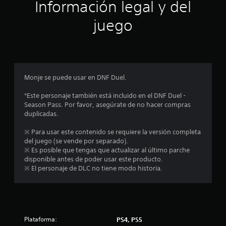
ó
Información legal y del
n
juego
p
r
o
Monje se puede usar en DNF Duel.
m
*Este personaje también está incluido en el DNF Duel -
Season Pass. Por favor, asegúrate de no hacer compras
e
duplicadas.
d
※ Para usar este contenido se requiere la versión completa
del juego (se vende por separado).
i
※ Es posible que tengas que actualizar al último parche
disponible antes de poder usar este producto.
o
※ El personaje de DLC no tiene modo historia.
:
4
Plataforma:
PS4, PS5