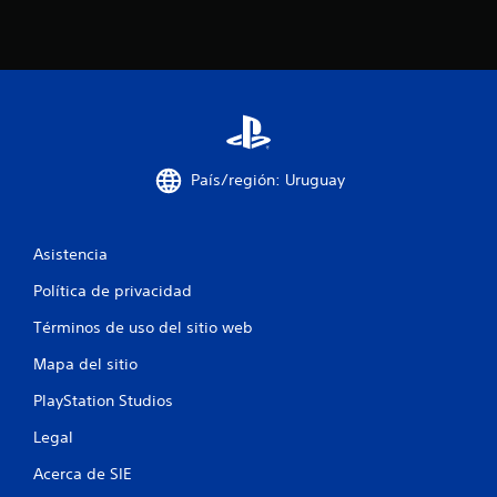
e
c
i
n
País/región: Uruguay
c
o
Asistencia
e
Política de privacidad
s
Términos de uso del sitio web
t
Mapa del sitio
r
PlayStation Studios
Legal
e
Acerca de SIE
l