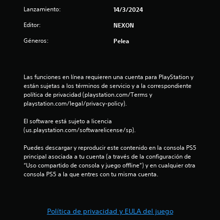
.
Lanzamiento:
14/3/2024
4
Editor:
NEXON
5
Géneros:
Pelea
e
s
Las funciones en línea requieren una cuenta para PlayStation y 
están sujetas a los términos de servicio y a la correspondiente 
t
política de privacidad (playstation.com/Terms y 
playstation.com/legal/privacy-policy).
r
El software está sujeto a licencia 
e
(us.playstation.com/softwarelicense/sp).
l
Puedes descargar y reproducir este contenido en la consola PS5 
principal asociada a tu cuenta (a través de la configuración de 
l
“Uso compartido de consola y juego offline”) y en cualquier otra 
consola PS5 a la que entres con tu misma cuenta.
a
s
Política de privacidad y EULA del juego
d