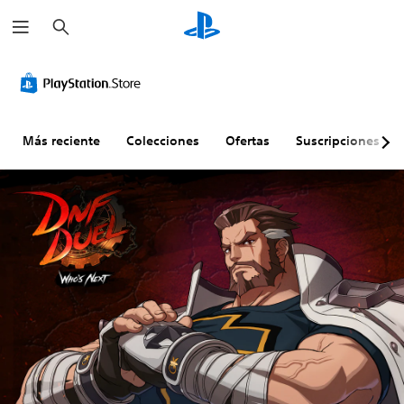
B
u
s
c
a
r
Más reciente
Colecciones
Ofertas
Suscripciones