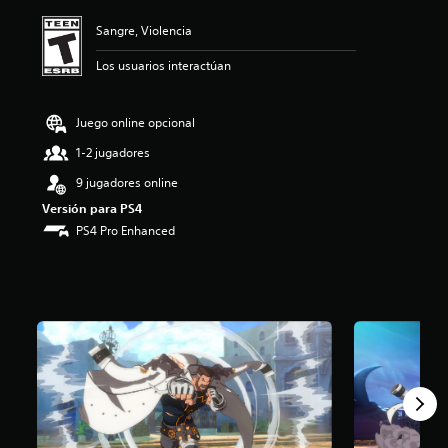
ó
n
Sangre, Violencia
p
r
Los usuarios interactúan
o
m
e
Juego online opcional
d
1-2 jugadores
i
o
9 jugadores online
:
Versión para PS4
4
.
PS4 Pro Enhanced
4
5
e
s
t
r
e
l
l
a
s
d