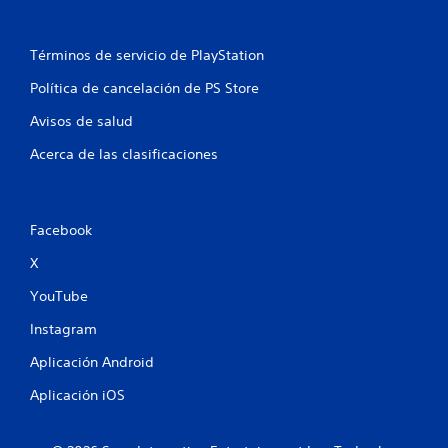
l
Términos de servicio de PlayStation
a
Política de cancelación de PS Store
s
Avisos de salud
e
Acerca de las clasificaciones
n
u
Facebook
n
X
t
YouTube
o
Instagram
t
Aplicación Android
a
Aplicación iOS
l