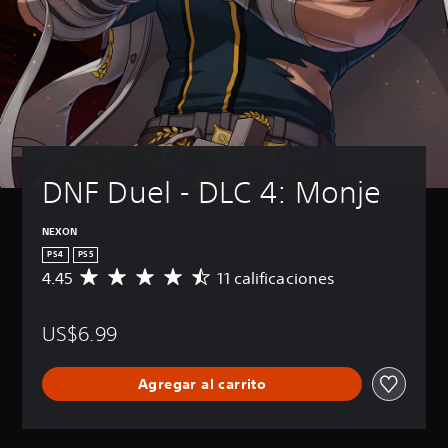
DNF Duel - DLC 4: Monje
NEXON
PS4
PS5
4.45
11 calificaciones
C
a
l
US$6.99
i
f
i
Agregar al carrito
c
a
c
i