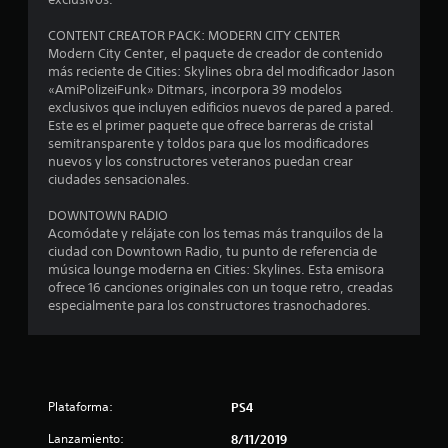
e
d
CONTENT CREATOR PACK: MODERN CITY CENTER
Modern City Center, el paquete de creador de contenido
i
más reciente de Cities: Skylines obra del modificador Jason
«AmiPolizeiFunk» Ditmars, incorpora 39 modelos
o
exclusivos que incluyen edificios nuevos de pared a pared.
Este es el primer paquete que ofrece barreras de cristal
:
semitransparente y toldos para que los modificadores
nuevos y los constructores veteranos puedan crear
4
ciudades sensacionales.
.
DOWNTOWN RADIO
Acomódate y relájate con los temas más tranquilos de la
0
ciudad con Downtown Radio, tu punto de referencia de
música lounge moderna en Cities: Skylines. Esta emisora
ofrece 16 canciones originales con un toque retro, creadas
9
especialmente para los constructores trasnochadores.
e
s
t
Plataforma:
PS4
r
Lanzamiento:
8/11/2019