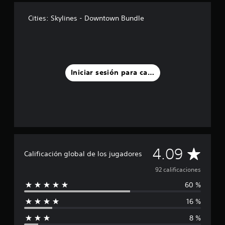
t
r
Cities: Skylines - Downtown Bundle
e
l
l
a
s
e
Iniciar sesión para calificar
n
u
n
t
o
t
a
l
C
4.09
d
Calificación global de los jugadores
e
a
92 calificaciones
9
2
60 %
l
c
a
16 %
i
l
i
8 %
f