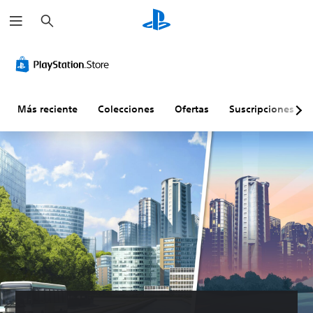
B
u
s
c
a
r
Más reciente
Colecciones
Ofertas
Suscripciones