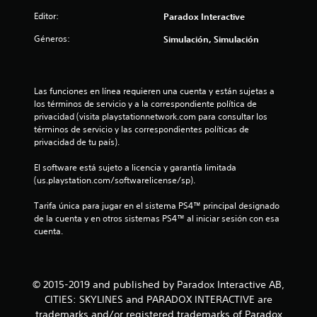
Editor:
Paradox Interactive
e
Géneros:
Simulación, Simulación
l
l
Las funciones en línea requieren una cuenta y están sujetas a 
a
los términos de servicio y a la correspondiente política de 
privacidad (visita playstationnetwork.com para consultar los 
s
términos de servicio y las correspondientes políticas de 
privacidad de tu país).
d
El software está sujeto a licencia y garantía limitada 
e
(us.playstation.com/softwarelicense/sp).
c
Tarifa única para jugar en el sistema PS4™ principal designado 
de la cuenta y en otros sistemas PS4™ al iniciar sesión con esa 
i
cuenta.
n
c
© 2015-2019 and published by Paradox Interactive AB,
CITIES: SKYLINES and PARADOX INTERACTIVE are
o
trademarks and/or registered trademarks of Paradox