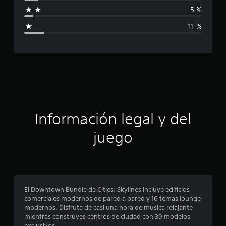
f
i
5 %
i
c
11 %
a
c
c
i
a
o
n
c
e
s
i
ó
Información legal y del
n
juego
p
r
o
El Downtown Bundle de Cities: Skylines incluye edificios
comerciales modernos de pared a pared y 16 temas lounge
m
modernos. Disfruta de casi una hora de música relajante
mientras construyes centros de ciudad con 39 modelos
exclusivos.