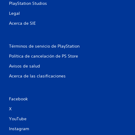
PlayStation Studios
n
Legal
t
Acerca de SIE
o
t
Términos de servicio de PlayStation
a
Política de cancelación de PS Store
l
Avisos de salud
d
Acerca de las clasificaciones
e
9
Facebook
2
X
c
YouTube
a
Instagram