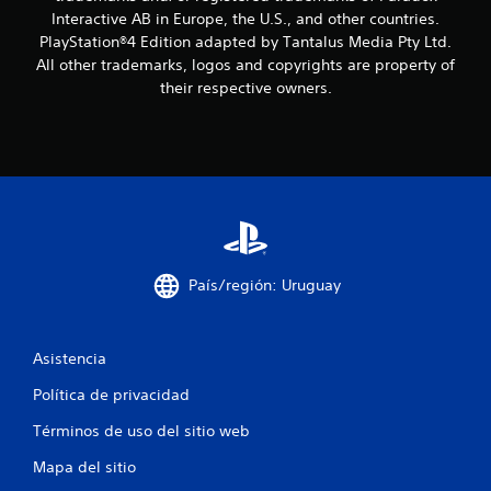
Interactive AB in Europe, the U.S., and other countries.
e
PlayStation®4 Edition adapted by Tantalus Media Pty Ltd.
s
All other trademarks, logos and copyrights are property of
their respective owners.
t
r
e
l
l
País/región: Uruguay
a
s
Asistencia
e
Política de privacidad
n
Términos de uso del sitio web
Mapa del sitio
u