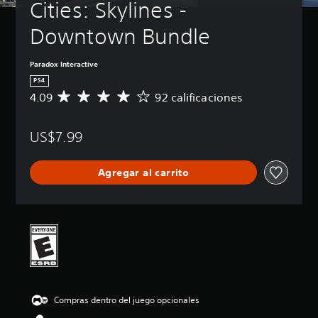
Cities: Skylines - 
Downtown Bundle
Paradox Interactive
PS4
4.09
92 calificaciones
C
a
l
US$7.99
i
f
i
Agregar al carrito
c
a
c
i
ó
n
p
r
o
m
Compras dentro del juego opcionales
e
d