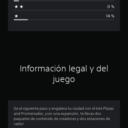
f
i
c
0 %
i
a
14 %
c
c
i
o
a
n
e
c
s
i
ó
Información legal y del
n
juego
p
r
o
Da el siguiente paso y engalana tu ciudad con el lote Plazas
and Promenades; ¡con una expansión, te llevas dos
m
paquetes de contenido de creadores y dos estaciones de
radio!