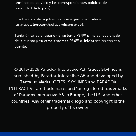
términos de servicio y las correspondientes políticas de 
e
privacidad de tu país).
s
El software está sujeto a licencia y garantía limitada 
(us.playstation.com/softwarelicense/sp).
t
Tarifa única para jugar en el sistema PS4™ principal designado 
de la cuenta y en otros sistemas PS4™ al iniciar sesión con esa 
r
cuenta.
e
l
© 2015-2026 Paradox Interactive AB. Cities: Skylines is
l
published by Paradox Interactive AB and developed by
Tantalus Media. CITIES: SKYLINES and PARADOX
a
INTERACTIVE are trademarks and/or registered trademarks
of Paradox Interactive AB in Europe, the U.S. and other
s
countries. Any other trademark, logo and copyright is the
property of its owner.
e
n
u