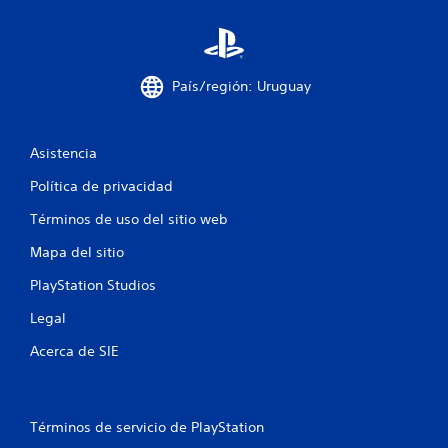
n
t
País/región: Uruguay
o
t
Asistencia
a
Política de privacidad
l
Términos de uso del sitio web
d
Mapa del sitio
e
PlayStation Studios
2
Legal
Acerca de SIE
2
c
Términos de servicio de PlayStation
a