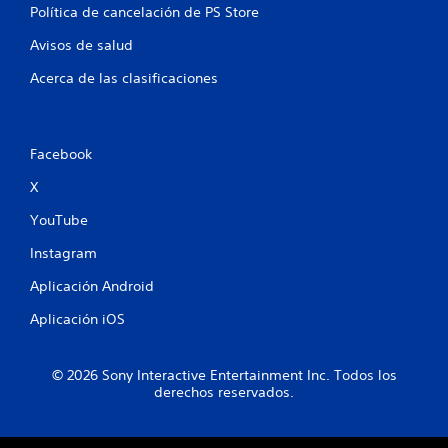
Política de cancelación de PS Store
l
Avisos de salud
i
Acerca de las clasificaciones
f
i
Facebook
c
X
a
YouTube
c
Instagram
i
Aplicación Android
o
Aplicación iOS
n
© 2026 Sony Interactive Entertainment Inc. Todos los
e
derechos reservados.
s