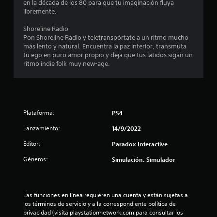
r
en la década de los 80 para que tu imaginación fluya
libremente.
e
Shoreline Radio
l
Pon Shoreline Radio y teletranspórtate a un ritmo mucho
más lento y natural. Encuentra la paz interior, transmuta
l
tu ego en puro amor propio y deja que tus latidos sigan un
ritmo indie folk muy new-age.
a
s
d
Plataforma:
PS4
e
Lanzamiento:
14/9/2022
c
Editor:
Paradox Interactive
i
Géneros:
Simulación, Simulador
n
c
Las funciones en línea requieren una cuenta y están sujetas a 
los términos de servicio y a la correspondiente política de 
o
privacidad (visita playstationnetwork.com para consultar los 