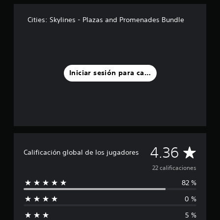
t
r
e
Cities: Skylines - Plazas and Promenades Bundle
l
l
a
s
e
n
Iniciar sesión para calificar
u
n
t
o
t
a
l
d
C
4.36
e
Calificación global de los jugadores
2
a
22 calificaciones
2
c
82 %
l
a
l
0 %
i
i
f
5 %