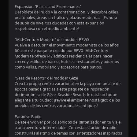
e
Expansión “Plazas and Promenades”
d
Despídete del ruido y la contaminación, y descubre calles
peatonales, áreas sin tráfico y plazas modernas. ¡Es hora
i
de subir de nivel tus ciudades con esta expansión
respetuosa con el medio ambiente!
o
“Mid-Century Modern” del modder REVO
:
Vuelve a descubrir el movimiento modernista de los años
60 con este paquete creado por REV0. Mid-Century
4
Modern te ofrece 147 edificios residenciales para hacer
crecer y estilos de barrio; hoteles, restaurantes y adornos
.
como vallas, mobiliario y accesorios para patios.
3
“Seaside Resorts” del modder Gèze
Crea tu propio centro vacacional en la playa con un aire de
épocas pasada gracias a este paquete de inspiración
6
decimonónica de Gèze. Seaside Resorts le dará un toque
elegante a tu ciudad: ¡revive el ambiente nostálgico de los
e
pueblos de los centros vacacionales antiguos!
s
Paradise Radio
Déjate envolver por los sonidos del sintetizador en tu viaje
t
a una aventura interminable. Con esta estación de radio,
construirás al ritmo de temas con sintetizadores inspirados