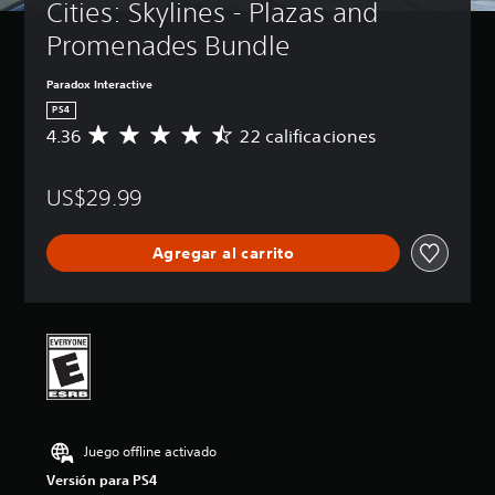
Cities: Skylines - Plazas and 
Promenades Bundle
Paradox Interactive
PS4
4.36
22 calificaciones
C
a
l
US$29.99
i
f
i
Agregar al carrito
c
a
c
i
ó
n
p
r
o
m
Juego offline activado
e
d
Versión para PS4
i