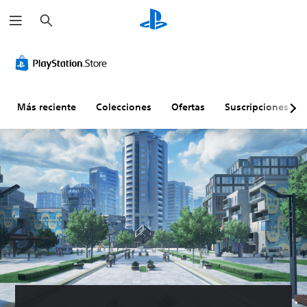
B
u
s
c
a
r
Más reciente
Colecciones
Ofertas
Suscripciones